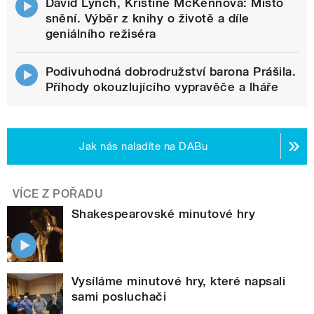
David Lynch, Kristine McKennová: Místo
snění. Výběr z knihy o životě a díle
geniálního režiséra
Podivuhodná dobrodružství barona Prášila.
Příhody okouzlujícího vypravěče a lháře
Jak nás naladíte na DABu
VÍCE Z POŘADU
Shakespearovské minutové hry
Vysíláme minutové hry, které napsali
sami posluchači