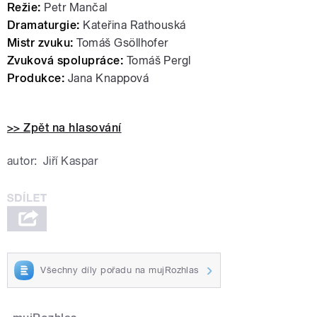
Režie:
Petr Mančal
Dramaturgie:
Kateřina Rathouská
Mistr zvuku:
Tomáš Gsöllhofer
Zvuková spolupráce:
Tomáš Pergl
Produkce:
Jana Knappová
>> Zpět na hlasování
autor:
Jiří Kaspar
Všechny díly pořadu na mujRozhlas