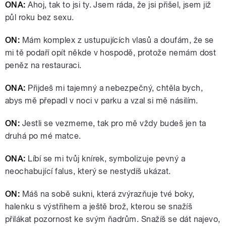
ONA:
Ahoj, tak to jsi ty. Jsem ráda, že jsi přišel, jsem již
půl roku bez sexu.
pause
ON:
Mám komplex z ustupujících vlasů a doufám, že se
mi tě podaří opít někde v hospodě, protože nemám dost
peněz na restauraci.
ONA:
Přijdeš mi tajemný a nebezpečný, chtěla bych,
abys mě přepadl v noci v parku a vzal si mě násilím.
ON:
Jestli se vezmeme, tak pro mě vždy budeš jen ta
druhá po mé matce.
ONA:
Líbí se mi tvůj knírek, symbolizuje pevný a
neochabující falus, který se nestydíš ukázat.
ON:
Máš na sobě sukni, která zvýrazňuje tvé boky,
halenku s výstřihem a ještě brož, kterou se snažíš
přilákat pozornost ke svým ňadrům. Snažíš se dát najevo,