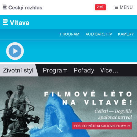
Přejít k hlavnímu obsahu
MENU
ŽIVĚ
PROGRAM
AUDIOARCHIV
KAMERY
Životní styl
Program
Pořady
Více
…