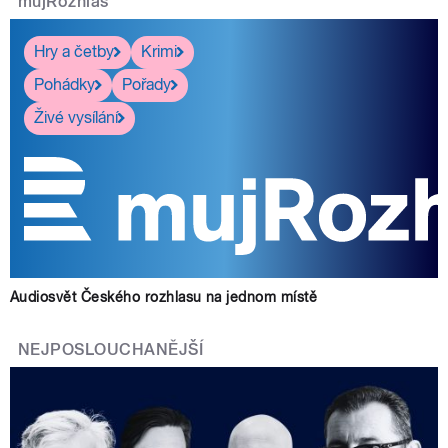
mujRozhlas
Hry a četby
Krimi
Pohádky
Pořady
Živé vysílání
Audiosvět Českého rozhlasu na jednom místě
NEJPOSLOUCHANĚJŠÍ