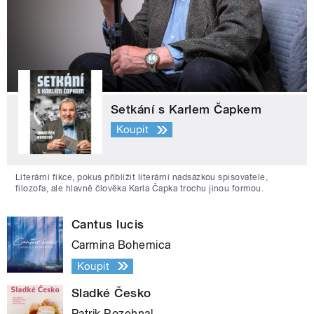
Setkání s Karlem Čapkem
Koupit
Literární fikce, pokus přiblížit literární nadsázkou spisovatele,
filozofa, ale hlavně člověka Karla Čapka trochu jinou formou.
Cantus lucis
Carmina Bohemica
Koupit
Sladké Česko
Patrik Rozehnal