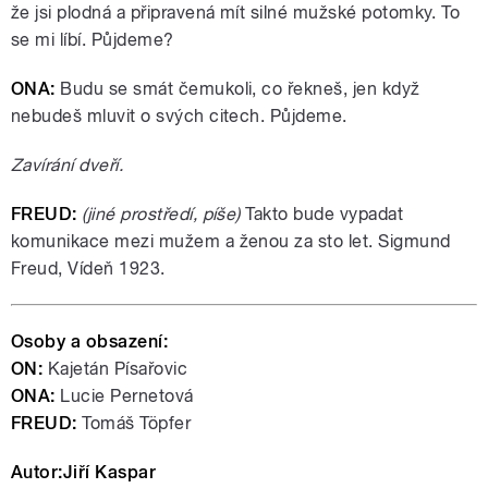
že jsi plodná a připravená mít silné mužské potomky. To
se mi líbí. Půjdeme?
ONA:
Budu se smát čemukoli, co řekneš, jen když
nebudeš mluvit o svých citech. Půjdeme.
Zavírání dveří.
FREUD:
(jiné prostředí, píše)
Takto bude vypadat
komunikace mezi mužem a ženou za sto let. Sigmund
Freud, Vídeň 1923.
Osoby a obsazení:
ON:
Kajetán Písařovic
ONA:
Lucie Pernetová
FREUD:
Tomáš Töpfer
Autor:Jiří Kaspar