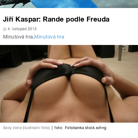
Jiří Kaspar: Rande podle Freuda
4. listopad 2013
Minutová hra
,
Minutová hra
Sexy žena (ilustrační foto)
|
foto:
Fotobanka stock.xchng