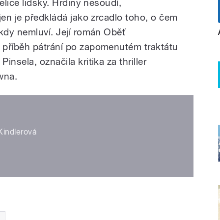
elice lidsky. Hrdiny nesoudí,
jen je předkládá jako zrcadlo toho, o čem
ikdy nemluví. Její román Oběť
 příběh pátrání po zapomenutém traktátu
nsela, označila kritika za thriller
wna.
 Kindlerová