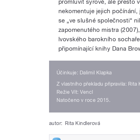
promluvit syrově, ale přesto v
nekomentuje jejich počínání, 
se „ve slušné společnosti“ n
zapomenutého mistra (2007),
lvovského barokního sochaře Pi
připomínající knihy Dana Bro
Účinkuje: Dalimil Klapka
Z vlastního překladu připravila: Rita
Režie Vít: Vencl
Natočeno v roce 2015.
autor:
Rita Kindlerová