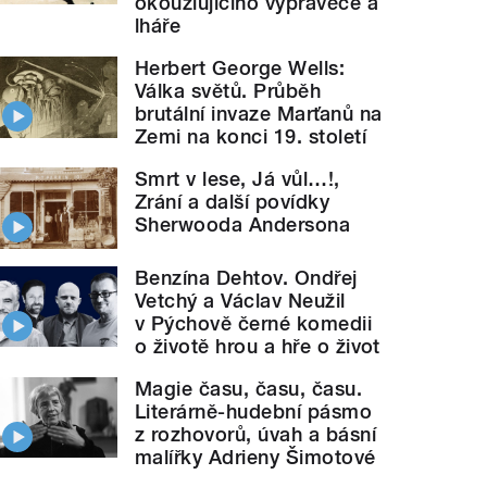
okouzlujícího vypravěče a
lháře
Herbert George Wells:
Válka světů. Průběh
brutální invaze Marťanů na
Zemi na konci 19. století
Smrt v lese, Já vůl…!,
Zrání a další povídky
Sherwooda Andersona
Benzína Dehtov. Ondřej
Vetchý a Václav Neužil
v Pýchově černé komedii
o životě hrou a hře o život
Magie času, času, času.
Literárně-hudební pásmo
z rozhovorů, úvah a básní
malířky Adrieny Šimotové