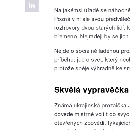
Na jakémsi úřadě se náhodně 
Pozná v ní ale svou předvál
rozhovory dvou starých lidí, 
břemeno. Nejraději by se jich 
Nejde o sociálně laděnou próz
příběhu, jde o svět, který nec
protože spěje výhradně ke sm
Skvělá vypravěčka
Známá ukrajinská prozaička 
dovede mistrně vcítit do svýc
otevřených zpovědí, týkajícíc