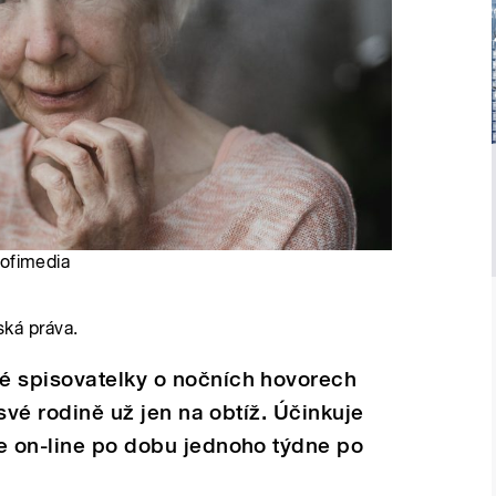
Profimedia
ská práva.
é spisovatelky o nočních hovorech
 své rodině už jen na obtíž. Účinkuje
e on-line po dobu jednoho týdne po