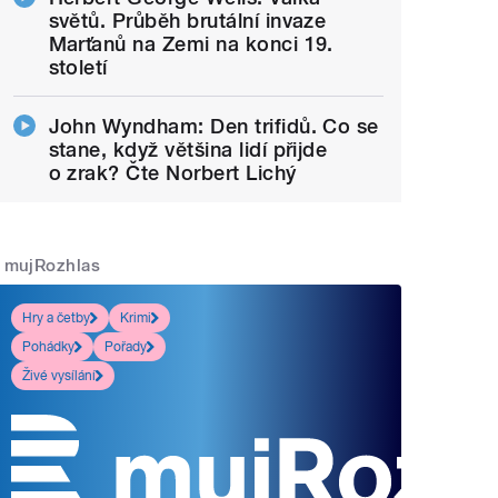
světů. Průběh brutální invaze
Marťanů na Zemi na konci 19.
století
John Wyndham: Den trifidů. Co se
stane, když většina lidí přijde
o zrak? Čte Norbert Lichý
mujRozhlas
Hry a četby
Krimi
Pohádky
Pořady
Živé vysílání