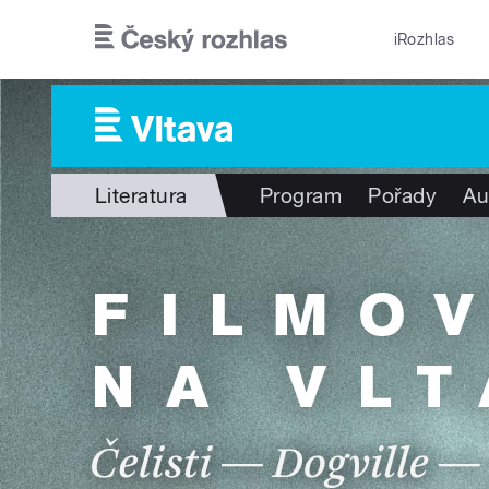
Přejít k hlavnímu obsahu
iRozhlas
Literatura
Program
Pořady
Au