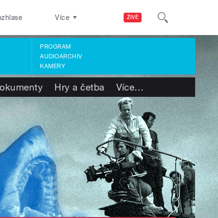
ozhlase
Více
ŽIVĚ
PROGRAM
AUDIOARCHIV
KAMERY
okumenty
Hry a četba
Více
…