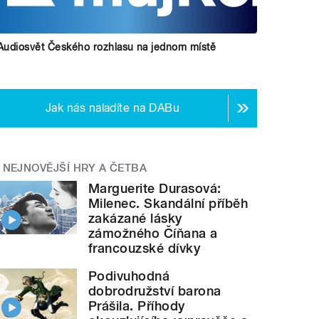
Audiosvět Českého rozhlasu na jednom místě
Jak nás naladíte na DABu
NEJNOVĚJŠÍ HRY A ČETBA
Marguerite Durasová:
Milenec. Skandální příběh
zakázané lásky
zámožného Číňana a
francouzské dívky
Podivuhodná
dobrodružství barona
Prášila. Příhody