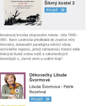
Šikmý kostel 3
Koupit
Románová kronika ztraceného města - léta 1945–
1961. Karin Lednická předkládá do značné míry
převratný, dosavadní paradigma měnící obraz
hornického regionu, jehož zahlazenou historii stále
překrývá tlustá vrstva mýtů a zakořeněných
stereotypů o „černé zemi a rudém kraji“.
Děkovačky Libuše
Švormové
Libuše Švormová - Patrik
Rozehnal
Koupit