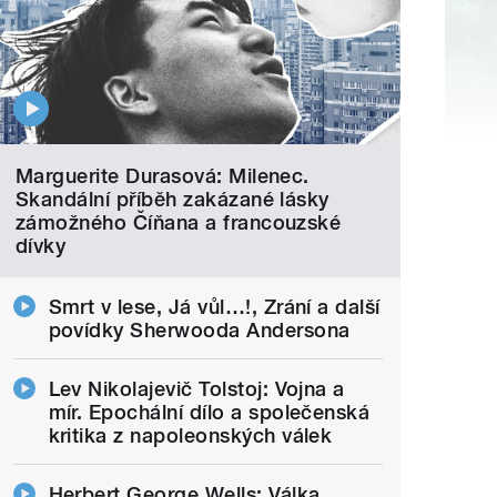
Marguerite Durasová: Milenec.
Skandální příběh zakázané lásky
zámožného Číňana a francouzské
dívky
Smrt v lese, Já vůl…!, Zrání a další
povídky Sherwooda Andersona
Lev Nikolajevič Tolstoj: Vojna a
mír. Epochální dílo a společenská
kritika z napoleonských válek
Herbert George Wells: Válka