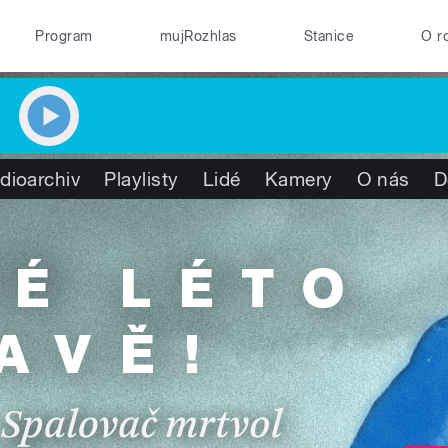
Program
mujRozhlas
Stanice
O r
dioarchiv
Playlisty
Lidé
Kamery
O nás
D