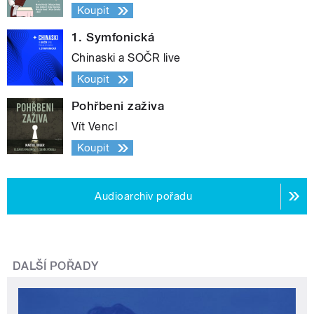
Koupit
1. Symfonická
Chinaski a SOČR live
Koupit
Pohřbeni zaživa
Vít Vencl
Koupit
Audioarchiv pořadu
DALŠÍ POŘADY