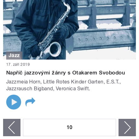
Jazz
17. září 2019
Napříč jazzovými žánry s Otakarem Svobodou
Jazzmeia Horn, Little Rotes Kinder Garten, E.S.T.,
Jazzrausch Bigband, Veronica Swift.
STRÁNKY
10
n
zí