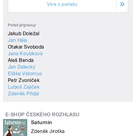
Více o pořadu
Pořad připravují
Jakub Doležal
Jan Hála
Otakar Svoboda
Jana Koubková
Aleš Benda
Jan Dalecký
Eliška Vidomus
Petr Zvoníček
Luboš Zajíček
Zdeněk Přidal
E-SHOP ČESKÉHO ROZHLASU
Saturnin
Zdeněk Jirotka