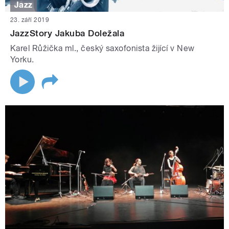
Jazz
23. září 2019
JazzStory Jakuba Doležala
Karel Růžička ml., český saxofonista žijící v New
Yorku.