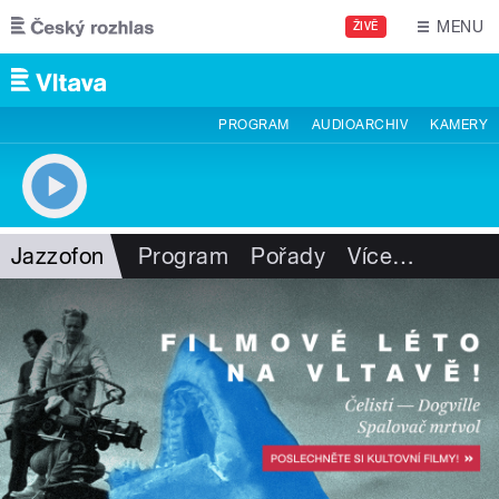
Přejít k hlavnímu obsahu
MENU
ŽIVĚ
PROGRAM
AUDIOARCHIV
KAMERY
Jazzofon
Program
Pořady
Více
…