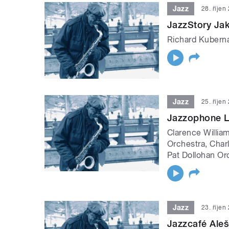
Jazz
28. říjen
JazzStory Ja
Richard Kuberná
Jazz
25. říjen
Jazzophone L
Clarence Willia
Orchestra, Char
Pat Dollohan Or
Jazz
23. říjen
Jazzcafé Ale