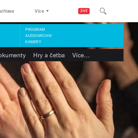
ozhlase
Více
ŽIVĚ
PROGRAM
AUDIOARCHIV
KAMERY
okumenty
Hry a četba
Více
…