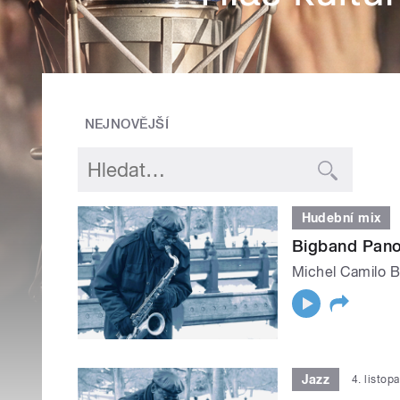
NEJNOVĚJŠÍ
Hudební mix
Bigband Pano
Michel Camilo 
Jazz
4. listop