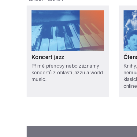
Koncert jazz
Čten
Přímé přenosy nebo záznamy
Knihy,
koncertů z oblasti jazzu a world
nemus
music.
klasic
onlin