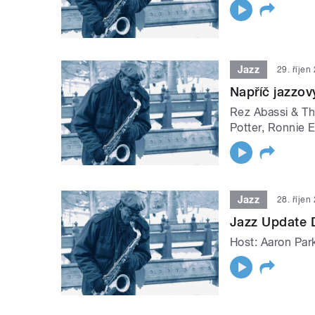
Jazz
29. říjen
Napříč jazzo
Rez Abassi & Th
Potter, Ronnie E
Jazz
28. říjen
Jazz Update 
Host: Aaron Par