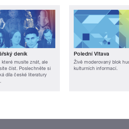
ářský deník
Polední Vltava
 které musíte znát, ale
Živě moderovaný blok hu
íte číst. Poslechněte si
kulturních informací.
ká díla české literatury
e.