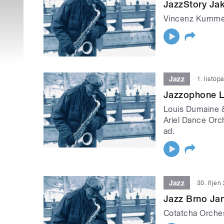
JazzStory Ja
Vincenz Kummer,
Jazz
1. listop
Jazzophone L
Louis Dumaine & 
Ariel Dance Orc
ad.
Jazz
30. říjen
Jazz Brno Ja
Cotatcha Orchest