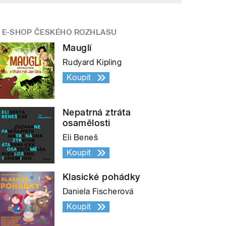
E-SHOP ČESKÉHO ROZHLASU
Mauglí
Rudyard Kipling
Koupit
Nepatrná ztráta
osamělosti
Eli Beneš
Koupit
Klasické pohádky
Daniela Fischerová
Koupit