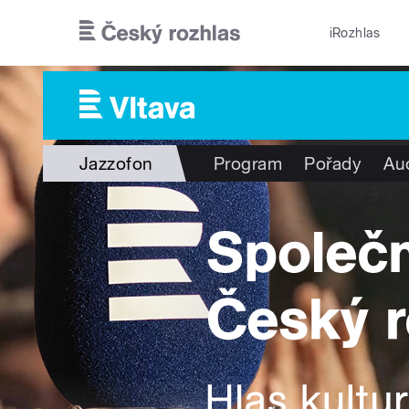
Přejít k hlavnímu obsahu
iRozhlas
Jazzofon
Program
Pořady
Au