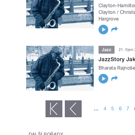
Clayton-Hamilto
Clayton / Chris
Hargrove
Jazz
21. říjen
JazzStory Ja
Bharata Rajnoš
STRÁNKY
…
4
5
6
7
« první
‹ předchozí
DALŠÍ POŘADY