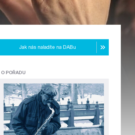
Jak nás naladíte na DABu
O POŘADU