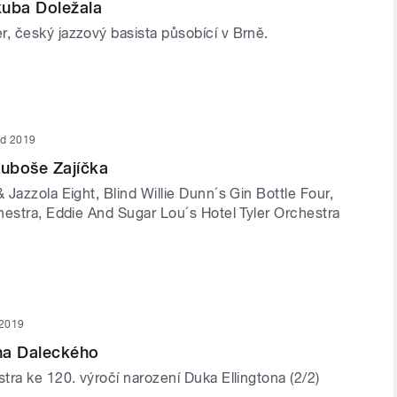
kuba Doležala
 český jazzový basista působící v Brně.
ad 2019
uboše Zajíčka
Jazzola Eight, Blind Willie Dunn´s Gin Bottle Four,
hestra, Eddie And Sugar Lou´s Hotel Tyler Orchestra
 2019
na Daleckého
ra ke 120. výročí narození Duka Ellingtona (2/2)