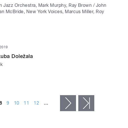
n Jazz Orchestra, Mark Murphy, Ray Brown / John
tian McBride, New York Voices, Marcus Miller, Roy
 2019
kuba Doležala
ek
8
9
10
11
12
…
následující ›
poslední »