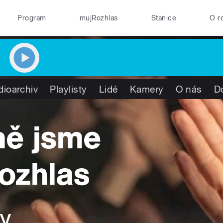
Program
mujRozhlas
Stanice
O r
dioarchiv
Playlisty
Lidé
Kamery
O nás
D