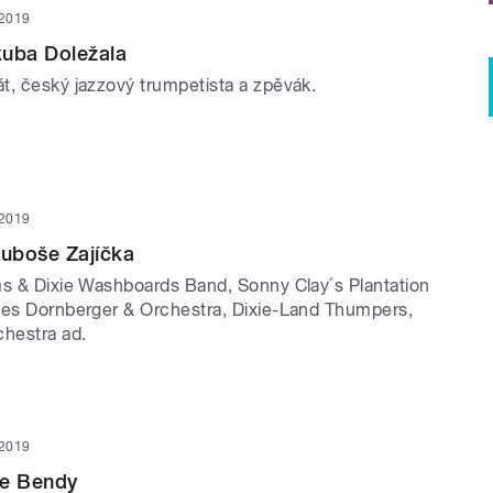
 2019
kuba Doležala
t, český jazzový trumpetista a zpěvák.
 2019
uboše Zajíčka
ms & Dixie Washboards Band, Sonny Clay´s Plantation
les Dornberger & Orchestra, Dixie-Land Thumpers,
chestra ad.
 2019
še Bendy