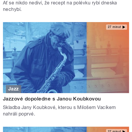
Ať se nikdo nediví, že recept na polévku rybí dneska
nechybí.
27 minut
Jazz
Jazzové dopoledne s Janou Koubkovou
Skladba Jany Koubkové, kterou s Milošem Vacíkem
nahráli poprvé.
27 minut