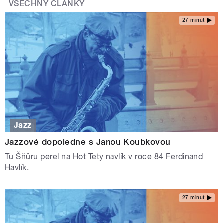
VŠECHNY ČLÁNKY
27 minut
Jazz
Jazzové dopoledne s Janou Koubkovou
Tu Šňůru perel na Hot Tety navlík v roce 84 Ferdinand
Havlík.
27 minut