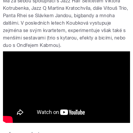
Má za sebou spolupráci s Jazz Half Sextetem Viktora
Kotrubenka, Jazz Q Martina Kratochvíla, dále Vitouš Trio,
Panta Rhei se Slávkem Jandou, bigbandy a mnoha
dalšími. V posledních letech Koubková vystupuje
zejména se svým kvartetem, experimentuje však také s
menšími sestavami (trio s kytarou, efekty a bicími, nebo
duo s Ondřejem Kabrnou).
První dáma českého jazzu Jana
Koubková za doprovodu skvělého
Ondřeje Kabrny