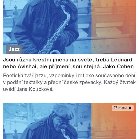
Jazz
Jsou různá křestní jména na světě, třeba Leonard
nebo Avishai, ale příjmení jsou stejná. Jako Cohen
Poetická tvář jazzu, vzpomínky i reflexe současného dění
v podání textařky a přední české zpěvačky. Každý čtvrtek
uvádí Jana Koubková.
27 minut