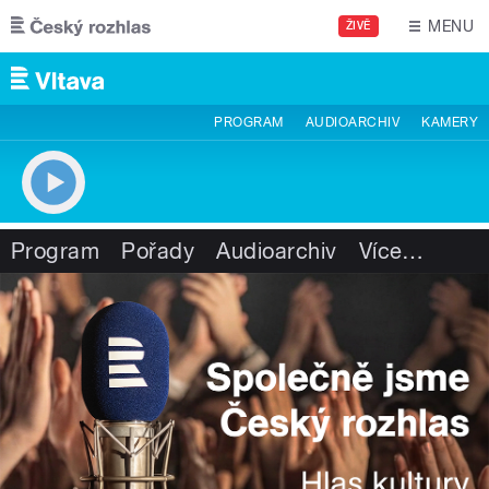
Přejít k hlavnímu obsahu
MENU
ŽIVĚ
PROGRAM
AUDIOARCHIV
KAMERY
Program
Pořady
Audioarchiv
Více
…