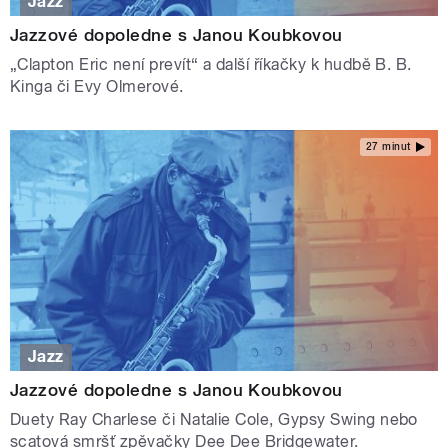
Jazz
Jazzové dopoledne s Janou Koubkovou
„Clapton Eric není prevít“ a další říkačky k hudbě B. B.
Kinga či Evy Olmerové.
27 minut
Jazz
Jazzové dopoledne s Janou Koubkovou
Duety Ray Charlese či Natalie Cole, Gypsy Swing nebo
scatová smršť zpěvačky Dee Dee Bridgewater.