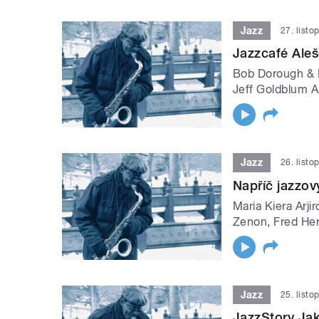
Jazz
27. list
Jazzcafé Ale
Bob Dorough & N
Jeff Goldblum A
Jazz
26. list
Napříč jazzo
Maria Kiera Arji
Zenon, Fred He
Jazz
25. list
JazzStory Ja