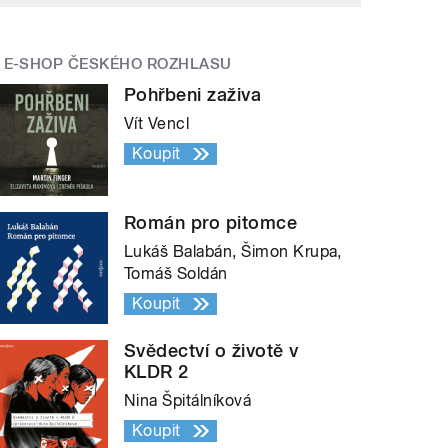
E-SHOP ČESKÉHO ROZHLASU
Pohřbeni zaživa
Vít Vencl
Koupit
Román pro pitomce
Lukáš Balabán, Šimon Krupa,
Tomáš Soldán
Koupit
Svědectví o životě v
KLDR 2
Nina Špitálníková
Koupit