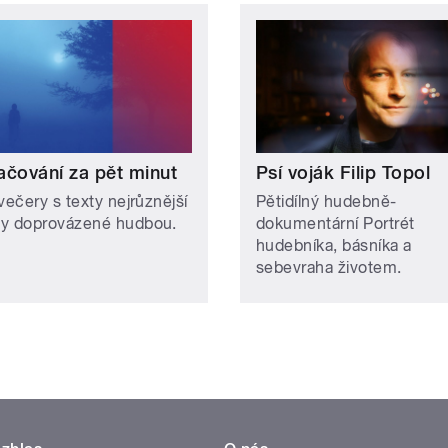
ačování za pět minut
Psí voják Filip Topol
večery s texty nejrůznější
Pětidílný hudebně-
y doprovázené hudbou.
dokumentární Portrét
hudebníka, básníka a
sebevraha životem.