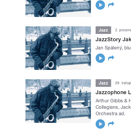
Jazz
2. prosi
JazzStory Ja
Jan Spálený, blu
Jazz
29. list
Jazzophone L
Arthur Gibbs & 
Collegians, Jac
Orchestra ad.