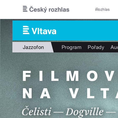
Přejít k hlavnímu obsahu
iRozhlas
Jazzofon
Program
Pořady
Au