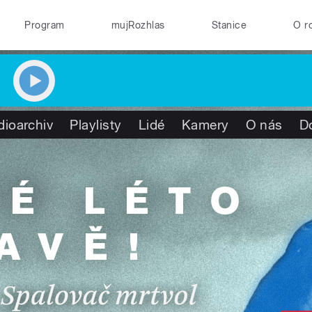
Program
mujRozhlas
Stanice
O r
dioarchiv
Playlisty
Lidé
Kamery
O nás
D