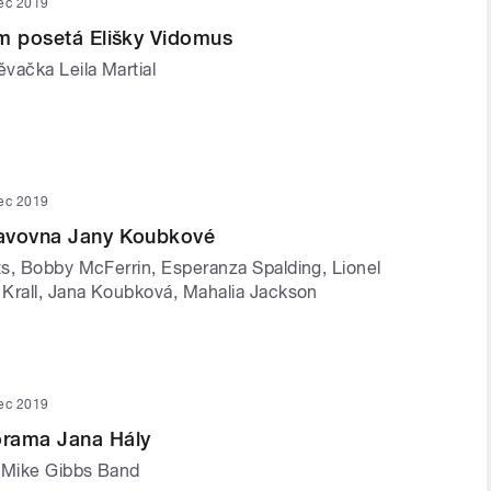
nec 2019
m posetá Elišky Vidomus
vačka Leila Martial
nec 2019
avovna Jany Koubkové
s, Bobby McFerrin, Esperanza Spalding, Lionel
Krall, Jana Koubková, Mahalia Jackson
nec 2019
rama Jana Hály
 Mike Gibbs Band