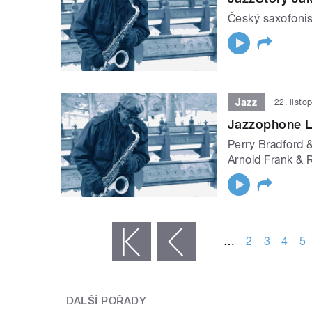
Český saxofonis
Jazz
22. list
Jazzophone L
Perry Bradford &
Arnold Frank & 
STRÁNKY
…
2
3
4
5
« první
‹ předchozí
DALŠÍ POŘADY