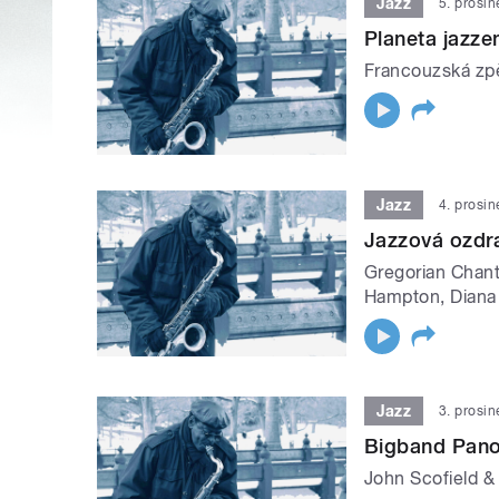
Jazz
5. prosi
Planeta jazze
Francouzská zpě
Jazz
4. prosi
Jazzová ozdr
Gregorian Chant
Hampton, Diana 
Jazz
3. prosi
Bigband Pano
John Scofield &