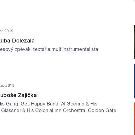
nec 2019
kuba Doležala
esový zpěvák, textař a multiinstrumentalista
opad 2019
uboše Zajíčka
His Gang, Get-Happy Band, Al Goering & His
k Glassner & His Colonial Inn Orchestra, Golden Gate