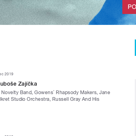
nec 2019
uboše Zajíčka
´ Novelty Band, Gowens´ Rhapsody Makers, Jane
lkret Studio Orchestra, Russell Gray And His