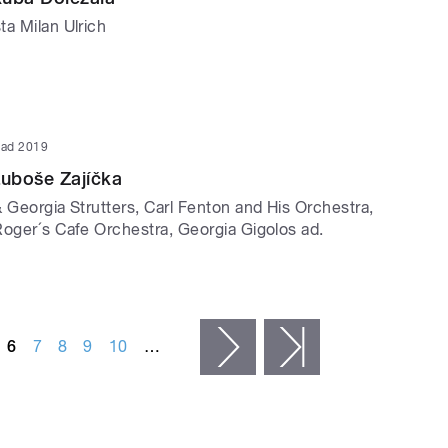
ta Milan Ulrich
opad 2019
uboše Zajíčka
 Georgia Strutters, Carl Fenton and His Orchestra,
Roger´s Cafe Orchestra, Georgia Gigolos ad.
6
7
8
9
10
…
následující ›
poslední »