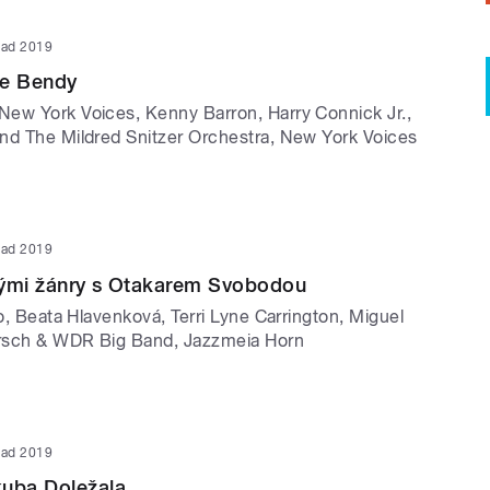
opad 2019
še Bendy
ew York Voices, Kenny Barron, Harry Connick Jr.,
nd The Mildred Snitzer Orchestra, New York Voices
opad 2019
vými žánry s Otakarem Svobodou
ro, Beata Hlavenková, Terri Lyne Carrington, Miguel
rsch & WDR Big Band, Jazzmeia Horn
opad 2019
kuba Doležala