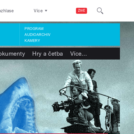
ozhlase
Více
ŽIVĚ
PROGRAM
AUDIOARCHIV
KAMERY
okumenty
Hry a četba
Více
…