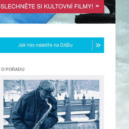
Jak nás naladíte na DABu
O POŘADU