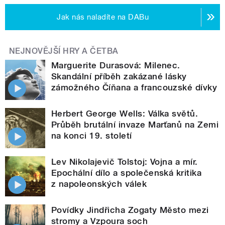
Jak nás naladíte na DABu
NEJNOVĚJŠÍ HRY A ČETBA
Marguerite Durasová: Milenec.
Skandální příběh zakázané lásky
zámožného Číňana a francouzské dívky
Herbert George Wells: Válka světů.
Průběh brutální invaze Marťanů na Zemi
na konci 19. století
Lev Nikolajevič Tolstoj: Vojna a mír.
Epochální dílo a společenská kritika
z napoleonských válek
Povídky Jindřicha Zogaty Město mezi
stromy a Vzpoura soch