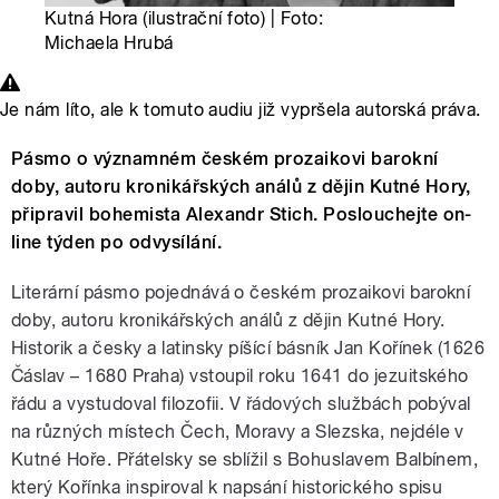
Kutná Hora (ilustrační foto) | Foto:
Michaela Hrubá
Je nám líto, ale k tomuto audiu již vypršela autorská práva.
Pásmo o významném českém prozaikovi barokní
doby, autoru kronikářských análů z dějin Kutné Hory,
připravil bohemista Alexandr Stich. Poslouchejte on-
line týden po odvysílání.
Literární pásmo pojednává o českém prozaikovi barokní
doby, autoru kronikářských análů z dějin Kutné Hory.
Historik a česky a latinsky píšící básník Jan Kořínek (1626
Čáslav – 1680 Praha) vstoupil roku 1641 do jezuitského
řádu a vystudoval filozofii. V řádových službách pobýval
na různých místech Čech, Moravy a Slezska, nejdéle v
Kutné Hoře. Přátelsky se sblížil s Bohuslavem Balbínem,
který Kořínka inspiroval k napsání historického spisu