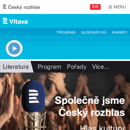
Přejít k hlavnímu obsahu
MENU
ŽIVĚ
PROGRAM
AUDIOARCHIV
KAMERY
Literatura
Program
Pořady
Více
…