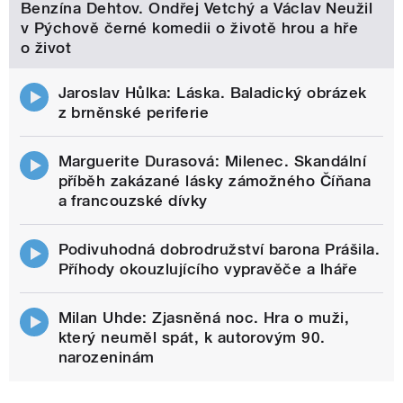
Benzína Dehtov. Ondřej Vetchý a Václav Neužil
v Pýchově černé komedii o životě hrou a hře
o život
Jaroslav Hůlka: Láska. Baladický obrázek
z brněnské periferie
Marguerite Durasová: Milenec. Skandální
příběh zakázané lásky zámožného Číňana
a francouzské dívky
Podivuhodná dobrodružství barona Prášila.
Příhody okouzlujícího vypravěče a lháře
Milan Uhde: Zjasněná noc. Hra o muži,
který neuměl spát, k autorovým 90.
narozeninám