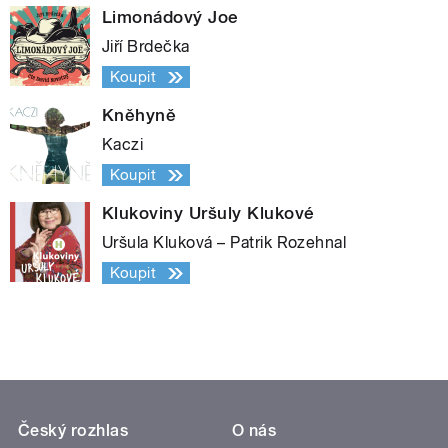
Limonádový Joe
Jiří Brdečka
Koupit
Kněhyně
Kaczi
Koupit
Klukoviny Uršuly Klukové
Uršula Kluková – Patrik Rozehnal
Koupit
Český rozhlas
O nás