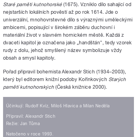
Staré paměti kutnohorské
(1675). Vzniklo dílo sahající od
nejstarších lokálních pověstí až po rok 1614. Jde o
univerzální, mnohovrstevné dílo s výraznými uměleckými
ambicemi, popisující v širokém záběru duchovní i
materiální život v slavném hornickém městě. Každá z
dvaceti kapitol je označena jako „handštán", tedy vzorek
rudy z dolu, jehož smyšlený název symbolizuje vždy
obsah a smysl kapitoly.
Pořad připravil bohemista Alexandr Stich (1934–2003),
který byl editorem knižní podoby Kořínkových
Starých
pamětí kutnohorských
(Česká knižnice 2000).
Účinkují: Rudolf Kvíz, Miloš Hlavica a Milan Neděla
Připravil: Alexandr Stich
Režie: Jan Tůma
Natočeno v roce 1993.