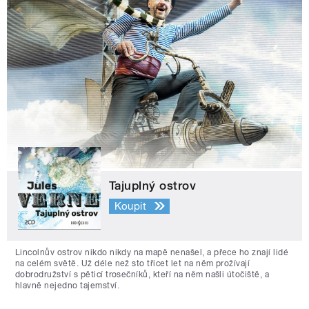
Tajuplný ostrov
Koupit
Lincolnův ostrov nikdo nikdy na mapě nenašel, a přece ho znají lidé
na celém světě. Už déle než sto třicet let na něm prožívají
dobrodružství s pěticí trosečníků, kteří na něm našli útočiště, a
hlavně nejedno tajemství.