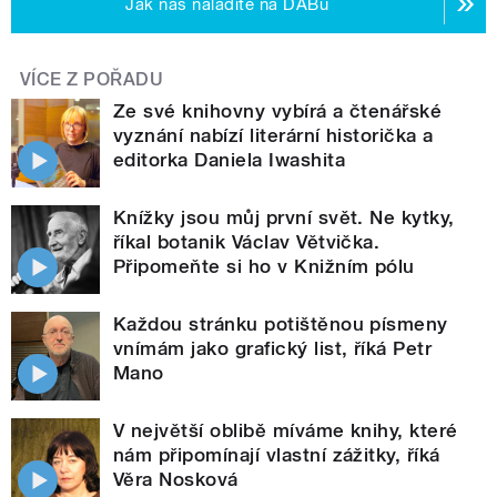
Jak nás naladíte na DABu
VÍCE Z POŘADU
Ze své knihovny vybírá a čtenářské
vyznání nabízí literární historička a
editorka Daniela Iwashita
Knížky jsou můj první svět. Ne kytky,
říkal botanik Václav Větvička.
Připomeňte si ho v Knižním pólu
Každou stránku potištěnou písmeny
vnímám jako grafický list, říká Petr
Mano
V největší oblibě míváme knihy, které
nám připomínají vlastní zážitky, říká
Věra Nosková