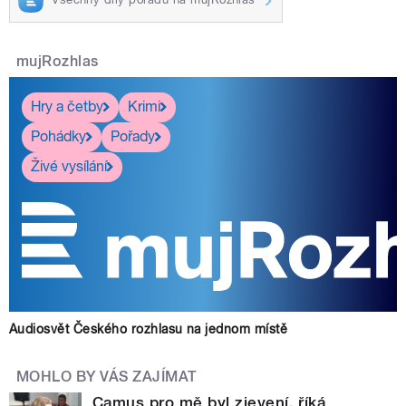
mujRozhlas
Hry a četby
Krimi
Pohádky
Pořady
Živé vysílání
Audiosvět Českého rozhlasu na jednom místě
MOHLO BY VÁS ZAJÍMAT
Camus pro mě byl zjevení, říká