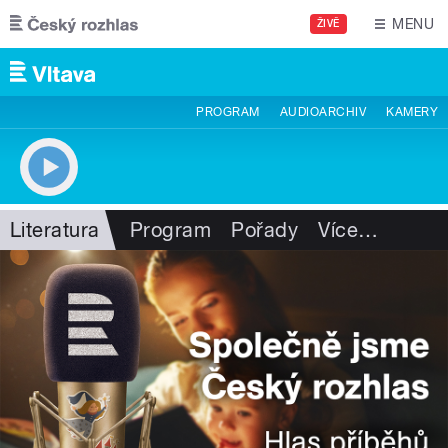
Přejít k hlavnímu obsahu
MENU
ŽIVĚ
PROGRAM
AUDIOARCHIV
KAMERY
Literatura
Program
Pořady
Více
…