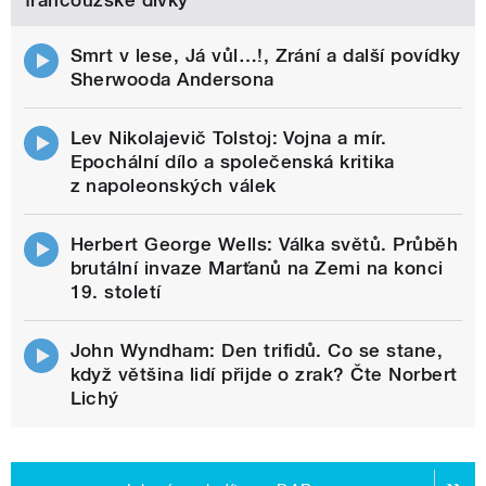
francouzské dívky
Smrt v lese, Já vůl…!, Zrání a další povídky
Sherwooda Andersona
Lev Nikolajevič Tolstoj: Vojna a mír.
Epochální dílo a společenská kritika
z napoleonských válek
Herbert George Wells: Válka světů. Průběh
brutální invaze Marťanů na Zemi na konci
19. století
John Wyndham: Den trifidů. Co se stane,
když většina lidí přijde o zrak? Čte Norbert
Lichý