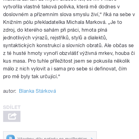
vytvořila vlastně taková polívka, která mě dodnes v
doslovném a přízemním slova smyslu živí,“ říká na sebe v
Knižním pólu překladatelka Michala Marková. „Je to
zdroj, do kterého sahám při práci, hmota plná
jednotlivých výrazů, rejstříků, stylů a dialektů,
syntaktických konstrukcí a slovních obratů. Ale občas se
z té husté hmoty vynoří obzvlášť výživná mrkev, houba či
kus masa. Pro tuhle příležitost jsem se pokusila několik
málo z nich vylovit a i sama pro sebe si definovat, čím
pro mě byly tak určující.“
autor:
Blanka Stárková
Všechny díly pořadu na mujRozhlas