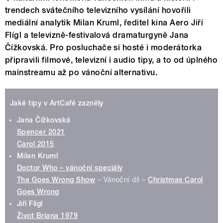
trendech svátečního televizního vysílání hovořili
mediální analytik Milan Kruml, ředitel kina Aero Jiří
Flígl a televizně-festivalová dramaturgyně Jana
Čížkovská. Pro posluchače si hosté i moderátorka
připravili filmové, televizní i audio tipy, a to od úplného
mainstreamu až po vánoční alternativu.
Jaké tipy v ArtCafé zazněly
Jana Čížkovská
Spencer 2021
Carol 2015
Milan Kruml
Doctor Who – vánoční speciály
The Goes Wrong Show
– Vánoční díl –
Christmas Carol
Goes Wrong
Jiří Flígl
Život Briana 1979