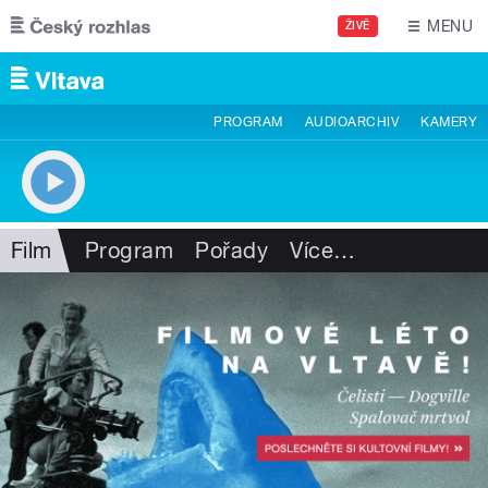
Přejít k hlavnímu obsahu
MENU
ŽIVĚ
PROGRAM
AUDIOARCHIV
KAMERY
Film
Program
Pořady
Více
…