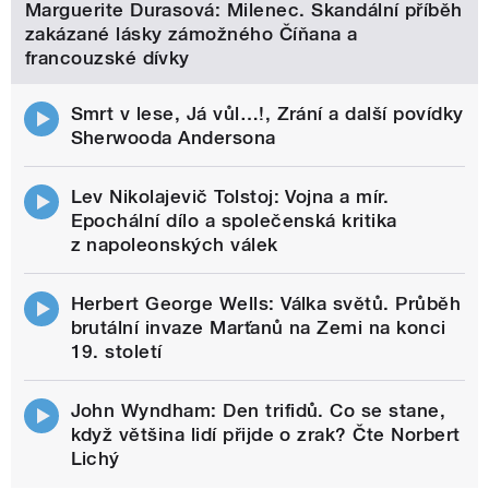
Marguerite Durasová: Milenec. Skandální příběh
zakázané lásky zámožného Číňana a
francouzské dívky
Smrt v lese, Já vůl…!, Zrání a další povídky
Sherwooda Andersona
Lev Nikolajevič Tolstoj: Vojna a mír.
Epochální dílo a společenská kritika
z napoleonských válek
Herbert George Wells: Válka světů. Průběh
brutální invaze Marťanů na Zemi na konci
19. století
John Wyndham: Den trifidů. Co se stane,
když většina lidí přijde o zrak? Čte Norbert
Lichý