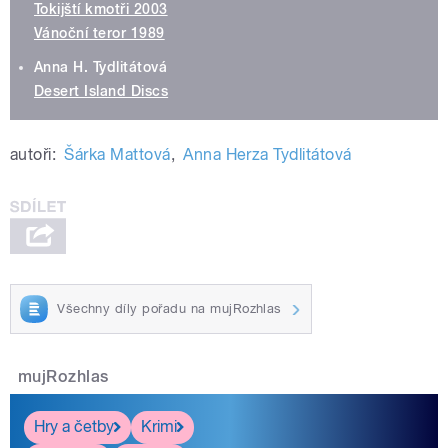
Tokijští kmotři 2003
Vánoční teror 1989
Anna H. Tydlitátová
Desert Island Discs
autoři:
Šárka Mattová
,
Anna Herza Tydlitátová
Všechny díly pořadu na mujRozhlas
mujRozhlas
Hry a četby
Krimi