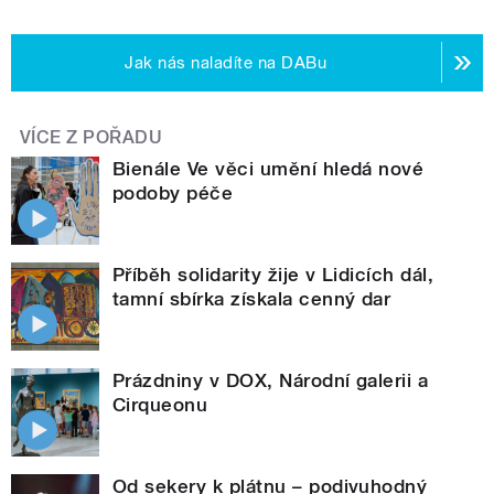
Jak nás naladíte na DABu
VÍCE Z POŘADU
Bienále Ve věci umění hledá nové
podoby péče
Příběh solidarity žije v Lidicích dál,
tamní sbírka získala cenný dar
Prázdniny v DOX, Národní galerii a
Cirqueonu
Od sekery k plátnu – podivuhodný