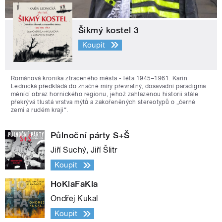
Šikmý kostel 3
Koupit
Románová kronika ztraceného města - léta 1945–1961. Karin
Lednická předkládá do značné míry převratný, dosavadní paradigma
měnící obraz hornického regionu, jehož zahlazenou historii stále
překrývá tlustá vrstva mýtů a zakořeněných stereotypů o „černé
zemi a rudém kraji“.
Půlnoční párty S+Š
Jiří Suchý, Jiří Šlitr
Koupit
HoKlaFaKla
Ondřej Kukal
Koupit