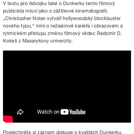
V textu pro Advojku také o Dunkerku tento filmový
publicista mluví jako o zážitkové kinematografii.
„Christopher Nolan vytváří hollywoodský blockbuster
nového typu,“ míní o režisérově kariéře i obrazovém a
rytmickém přístupu změnu filmový vědec Radomír D.
Kokeš z Masarykovy univerzity.
Dunkerk / Dunkirk (2017) CZ HD trailer
Poslechněte si záznam diskuse o kvalitách Dunkerku,