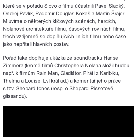
které se v pořadu Slovo o filmu účastnili Pavel Sladký,
Ondřej Pavlík, Radomír Douglas Kokeš a Martin Šrajer.
Mluvíme o některých klíčových scénách, hercích,
Nolanově architektuře filmu, časových rovinách filmu,
třech vzájemně se doplňujících liniích filmu nebo čase
jako nepříteli hlavních postav.
Pořad také doplňuje ukázka ze soundtracku Hanse
Zimmera (kromě filmů Christophera Nolana složil hudbu
např. k filmům Rain Man, Gladiátor, Piráti z Karibiku,
Thelma a Louise, Lví král ad.) a komentář jeho práce
s tzv. Shepard tones (resp. o Shepard-Rissetově
glissandu).
The sound illusion that makes Dunkirk
so intense