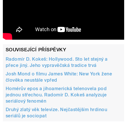
SOUVISEJÍCÍ PŘÍSPĚVKY
Radomír D. Kokeš: Hollywood. Sto let stejný a
přece jiný. Jeho vypravěčská tradice trvá
Josh Mond o filmu James White: New York žene
člověka neustále vpřed
Homérův epos a jihoamerická telenovela pod
jednou střechou. Radomír D. Kokeš analyzuje
seriálový fenomén
Druhý zlatý věk televize. Nejčastějším hrdinou
seriálů je sociopat