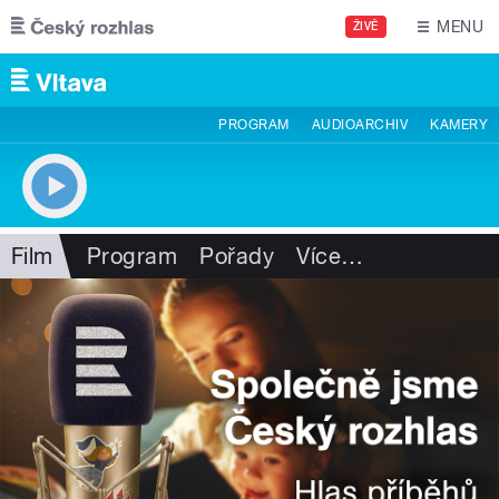
Přejít k hlavnímu obsahu
MENU
ŽIVĚ
PROGRAM
AUDIOARCHIV
KAMERY
Film
Program
Pořady
Více
…