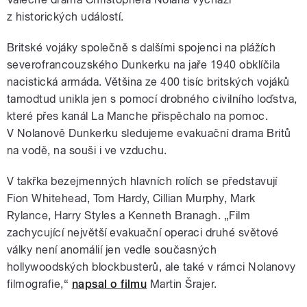
z historických událostí.
Britské vojáky společně s dalšími spojenci na plážích
severofrancouzského Dunkerku na jaře 1940 obklíčila
nacistická armáda. Většina ze 400 tisíc britských vojáků
tamodtud unikla jen s pomocí drobného civilního loďstva,
které přes kanál La Manche přispěchalo na pomoc.
V Nolanově Dunkerku sledujeme evakuační drama Britů
na vodě, na souši i ve vzduchu.
V takřka bezejmenných hlavních rolích se představují
Fion Whitehead, Tom Hardy, Cillian Murphy, Mark
Rylance, Harry Styles a Kenneth Branagh. „Film
zachycující největší evakuační operaci druhé světové
války není anomálií jen vedle současných
hollywoodských blockbusterů, ale také v rámci Nolanovy
filmografie,“
napsal o filmu
Martin Šrajer.