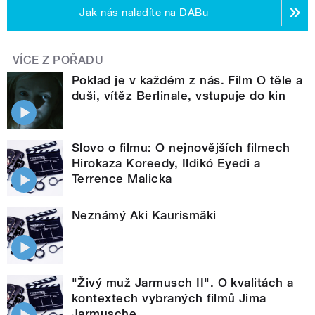
Jak nás naladíte na DABu
VÍCE Z POŘADU
Poklad je v každém z nás. Film O těle a
duši, vítěz Berlinale, vstupuje do kin
Slovo o filmu: O nejnovějších filmech
Hirokaza Koreedy, Ildikó Eyedi a
Terrence Malicka
Neznámý Aki Kaurismäki
"Živý muž Jarmusch II". O kvalitách a
kontextech vybraných filmů Jima
Jarmusche