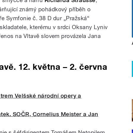
Richarda Strausse
árňující známý pohádkový příběh o
vře Symfonie č. 38 D dur „Pražská“
kladatele, kterému v srdci Oksany Lyniv
přenos na Vltavě slovem provázela Jana
avě. 12. května – 2. června
trem Velšské národní opery a
čátek. SOČR, Cornelius Meister a Jan
nie s šéfdirigentem Tomášem Netopilem