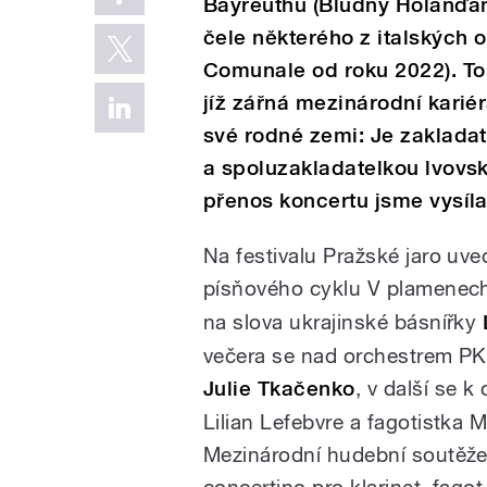
Bayreuthu (Bludný Holanďan
čele některého z italských 
Comunale od roku 2022). To 
jíž zářná mezinárodní karié
své rodné zemi: Je zaklada
a spoluzakladatelkou lvovsk
přenos koncertu jsme vysílal
Na festivalu Pražské jaro uv
písňového cyklu V plamenec
na slova ukrajinské básnířky
večera se nad orchestrem PK
Julie Tkačenko
, v další se k 
Lilian Lefebvre a fagotistka 
Mezinárodní hudební soutěže 
concertino pro klarinet, fago