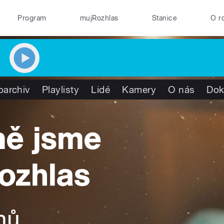
Program
mujRozhlas
Stanice
O r
oarchiv
Playlisty
Lidé
Kamery
O nás
Dok