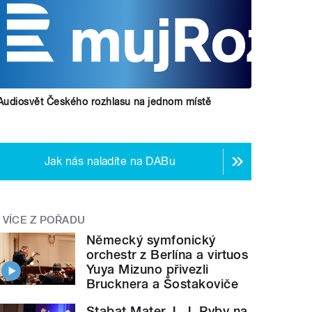
Audiosvět Českého rozhlasu na jednom místě
Jak nás naladíte na DABu
VÍCE Z POŘADU
Německý symfonický
orchestr z Berlína a virtuos
Yuya Mizuno přivezli
Brucknera a Šostakoviče
Stabat Mater J. J. Ryby na