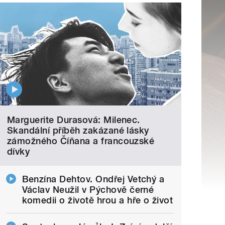
Marguerite Durasová: Milenec.
Skandální příběh zakázané lásky
zámožného Číňana a francouzské
dívky
Benzína Dehtov. Ondřej Vetchý a
Václav Neužil v Pýchově černé
komedii o životě hrou a hře o život