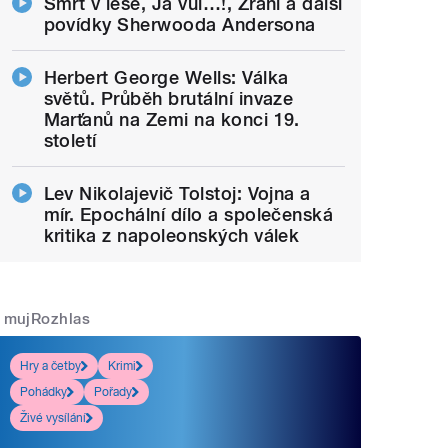
Smrt v lese, Já vůl…!, Zrání a další
povídky Sherwooda Andersona
Herbert George Wells: Válka
světů. Průběh brutální invaze
Marťanů na Zemi na konci 19.
století
Lev Nikolajevič Tolstoj: Vojna a
mír. Epochální dílo a společenská
kritika z napoleonských válek
mujRozhlas
Hry a četby
Krimi
Pohádky
Pořady
Živé vysílání