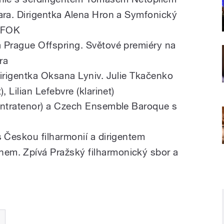
ra. Dirigentka Alena Hron a Symfonický
y FOK
Prague Offspring. Světové premiéry na
ra
irigentka Oksana Lyniv. Julie Tkačenko
, Lilian Lefebvre (klarinet)
ontratenor) a Czech Ensemble Baroque s
 Českou filharmonií a dirigentem
m. Zpívá Pražský filharmonický sbor a