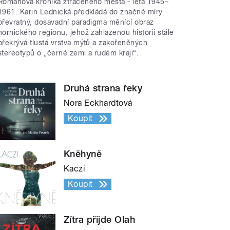
Románová kronika ztraceného města - léta 1945–
1961. Karin Lednická předkládá do značné míry
převratný, dosavadní paradigma měnící obraz
hornického regionu, jehož zahlazenou historii stále
překrývá tlustá vrstva mýtů a zakořeněných
stereotypů o „černé zemi a rudém kraji“.
Druhá strana řeky
Nora Eckhardtová
Koupit
Kněhyně
Kaczi
Koupit
Zítra přijde Olah