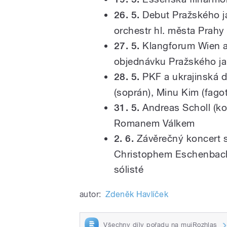
26. 5.
Debut Pražského ja
orchestr hl. města Prah
27. 5.
Klangforum Wien a 
objednávku Pražského ja
28. 5.
PKF a ukrajinská d
(soprán), Minu Kim (fagot)
31. 5.
Andreas Scholl (k
Romanem Válkem
2. 6.
Závěrečný koncert s
Christophem Eschenbache
sólisté
autor:
Zdeněk Havlíček
Všechny díly pořadu na mujRozhlas