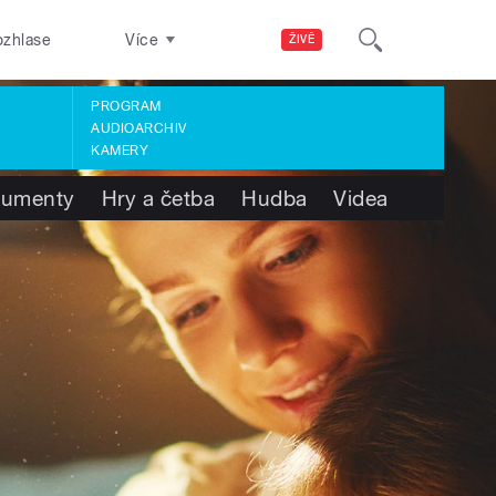
ozhlase
Více
ŽIVĚ
PROGRAM
AUDIOARCHIV
KAMERY
umenty
Hry a četba
Hudba
Videa