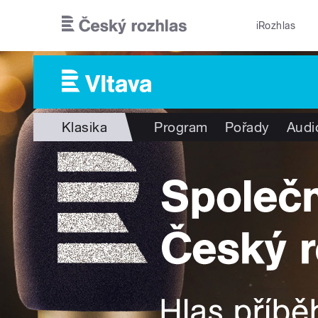
Přejít k hlavnímu obsahu
iRozhlas
Klasika
Program
Pořady
Audi