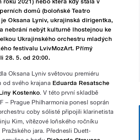
 roku 2021) nebo která kdy stála v
operních domů (boloňské Teatro
je Oksana Lyniv, ukrajinská dirigentka,
ra nebrání nebýt kulturně lhostejnou ke
telkou Ukrajinského orchestru mladých
ého festivalu LvivMozArt. Přímý
i 28. 5. od 20:00.
edla Oksana Lyniv světovou premiéru
h od svého krajana
Eduarda Resatsche
Liny Kostenko
. V této první skladbě
F – Prague Philharmonia ponesl soprán
orchestru coby sólisté připojili klarinetista
Minju Kim, vítězové loňského ročníku
Pražského jara. Přednesli Duett-
t, smyčce a harfu
,