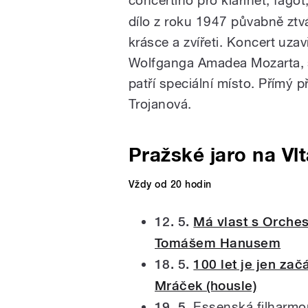
dílo z roku 1947 půvabně ztv
krásce a zvířeti. Koncert uza
Wolfganga Amadea Mozarta, s
patří speciální místo. Přímý 
Trojanová.
Pražské jaro na Vlt
Vždy od 20 hodin
12. 5.
Má vlast s Orches
Tomášem Hanusem
18. 5.
100 let je jen za
Mráček (housle)
19. 5.
Essenská filharmo