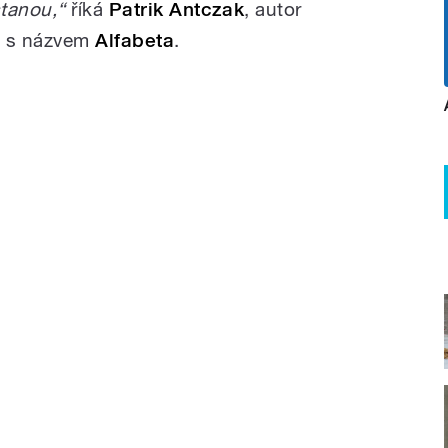
tanou,“
říká
Patrik Antczak
, autor
ti s názvem
Alfabeta
.