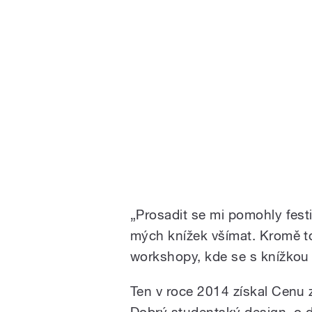
„Prosadit se mi pomohly festiv
mých knížek všímat. Kromě t
workshopy, kde se s knížkou s
Ten v roce 2014 získal Cenu 
Dobrý studentský design, o d