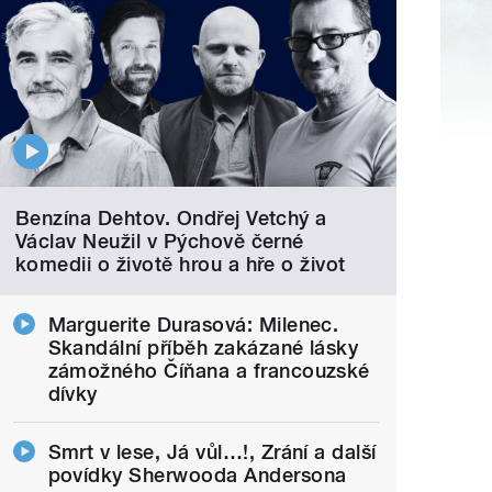
Benzína Dehtov. Ondřej Vetchý a
Václav Neužil v Pýchově černé
komedii o životě hrou a hře o život
Marguerite Durasová: Milenec.
Skandální příběh zakázané lásky
zámožného Číňana a francouzské
dívky
Smrt v lese, Já vůl…!, Zrání a další
povídky Sherwooda Andersona