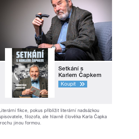
Setkání s
Karlem Čapkem
Koupit
Literární fikce, pokus přiblížit literární nadsázkou
spisovatele, filozofa, ale hlavně člověka Karla Čapka
trochu jinou formou.