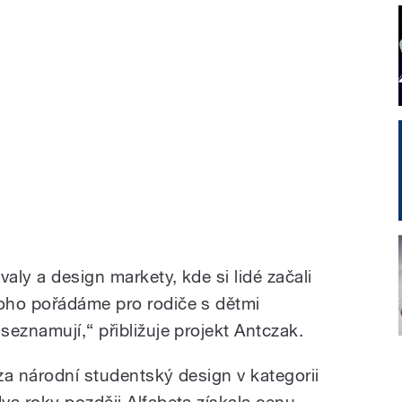
aly a design markety, kde si lidé začali
oho pořádáme pro rodiče s dětmi
eznamují,“ přibližuje projekt Antczak.
za národní studentský design v kategorii
va roky později Alfabeta získala cenu