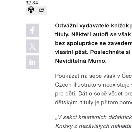
32:34
Odvážní vydavatelé knížek p
tituly. Někteří autoři se vš
bez spolupráce se zavedený
vlastní pěst. Poslechněte si
Neviditelná Mumo.
Poukázat na sebe však v Če
Czech Illustrators neexistuj
pro děti. Dát o sobě vědět pro
dětskými tituly je přitom pom
„V sekci kreativních didaktick
Knížky z nezávislých nakladat