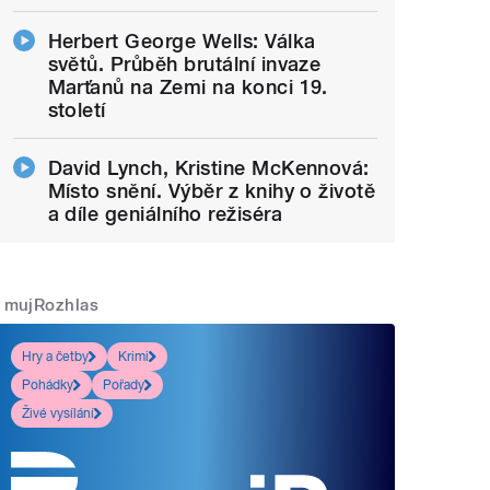
Herbert George Wells: Válka
světů. Průběh brutální invaze
Marťanů na Zemi na konci 19.
století
David Lynch, Kristine McKennová:
Místo snění. Výběr z knihy o životě
a díle geniálního režiséra
mujRozhlas
Hry a četby
Krimi
Pohádky
Pořady
Živé vysílání