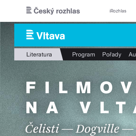
Přejít k hlavnímu obsahu
iRozhlas
Literatura
Program
Pořady
Au