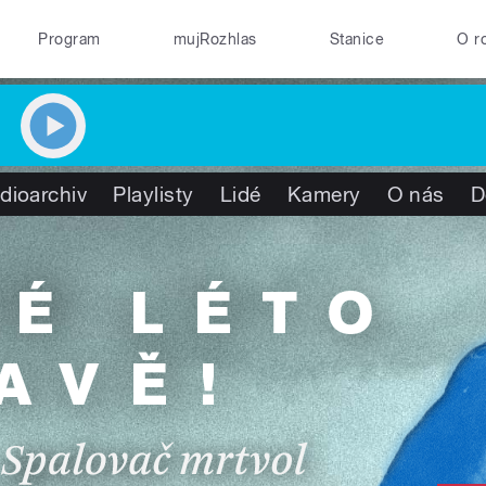
Program
mujRozhlas
Stanice
O r
dioarchiv
Playlisty
Lidé
Kamery
O nás
D