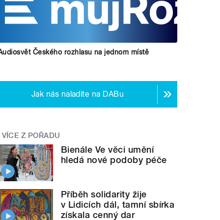
Audiosvět Českého rozhlasu na jednom místě
Jak nás naladíte na DABu
VÍCE Z POŘADU
Bienále Ve věci umění
hledá nové podoby péče
Příběh solidarity žije
v Lidicích dál, tamní sbírka
získala cenný dar