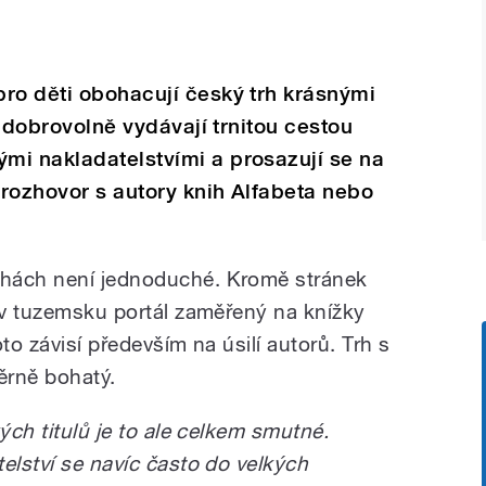
ro děti obohacují český trh krásnými
ak dobrovolně vydávají trnitou cestou
mi nakladatelstvími a prosazují se na
 rozhovor s autory knih Alfabeta nebo
chách není jednoduché. Kromě stránek
e v tuzemsku portál zaměřený na knížky
to závisí především na úsilí autorů. Trh s
ěrně bohatý.
ých titulů je to ale celkem smutné.
elství se navíc často do velkých