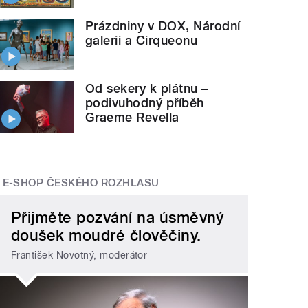
Prázdniny v DOX, Národní
galerii a Cirqueonu
Od sekery k plátnu –
podivuhodný příběh
Graeme Revella
E-SHOP ČESKÉHO ROZHLASU
Přijměte pozvání na úsměvný
doušek moudré člověčiny.
František Novotný, moderátor