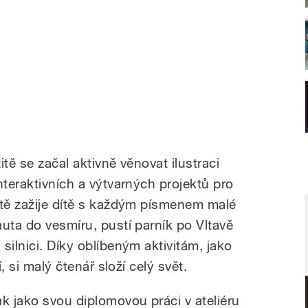
tě se začal aktivně věnovat ilustraci
nteraktivních a výtvarných projektů pro
etě zažije dítě s každým písmenem malé
uta do vesmíru, pustí parník po Vltavě
silnici. Díky oblíbeným aktivitám, jako
í, si malý čtenář složí celý svět.
k jako svou diplomovou práci v ateliéru