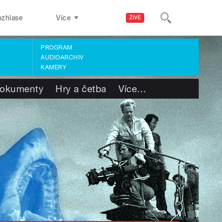
ozhlase
Více
ŽIVĚ
PROGRAM
AUDIOARCHIV
KAMERY
okumenty
Hry a četba
Více
…