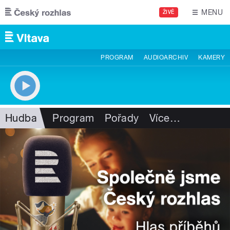
Přejít k hlavnímu obsahu
MENU
ŽIVĚ
PROGRAM
AUDIOARCHIV
KAMERY
Hudba
Program
Pořady
Více
…