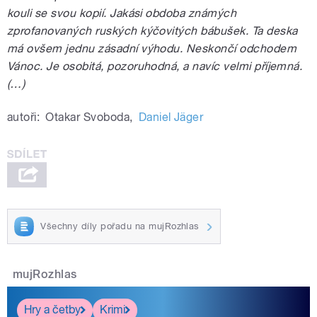
kouli se svou kopií. Jakási obdoba známých
zprofanovaných ruských kýčovitých bábušek. Ta deska
má ovšem jednu zásadní výhodu. Neskončí odchodem
Vánoc. Je osobitá, pozoruhodná, a navíc velmi příjemná.
(…)
autoři:
Otakar Svoboda
,
Daniel Jäger
Všechny díly pořadu na mujRozhlas
mujRozhlas
Hry a četby
Krimi