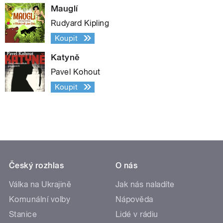
Mauglí
Rudyard Kipling
Koupit
Katyně
Pavel Kohout
Koupit
Český rozhlas
O nás
Válka na Ukrajině
Jak nás naladíte
Komunální volby
Nápověda
Stanice
Lidé v rádiu