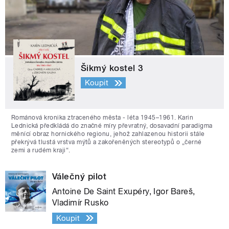
Šikmý kostel 3
Koupit
Románová kronika ztraceného města - léta 1945–1961. Karin
Lednická předkládá do značné míry převratný, dosavadní paradigma
měnící obraz hornického regionu, jehož zahlazenou historii stále
překrývá tlustá vrstva mýtů a zakořeněných stereotypů o „černé
zemi a rudém kraji“.
Válečný pilot
Antoine De Saint Exupéry, Igor Bareš,
Vladimír Rusko
Koupit