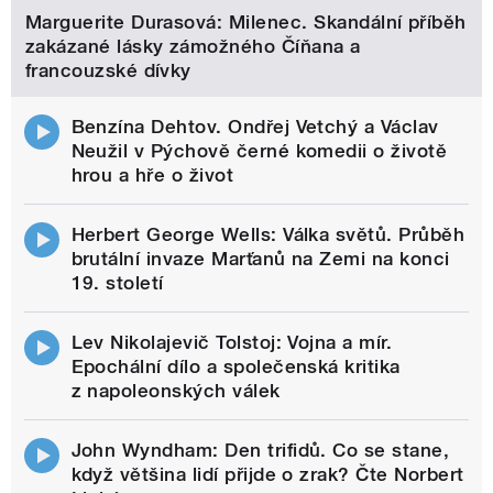
Marguerite Durasová: Milenec. Skandální příběh
zakázané lásky zámožného Číňana a
francouzské dívky
Benzína Dehtov. Ondřej Vetchý a Václav
Neužil v Pýchově černé komedii o životě
hrou a hře o život
Herbert George Wells: Válka světů. Průběh
brutální invaze Marťanů na Zemi na konci
19. století
Lev Nikolajevič Tolstoj: Vojna a mír.
Epochální dílo a společenská kritika
z napoleonských válek
John Wyndham: Den trifidů. Co se stane,
když většina lidí přijde o zrak? Čte Norbert