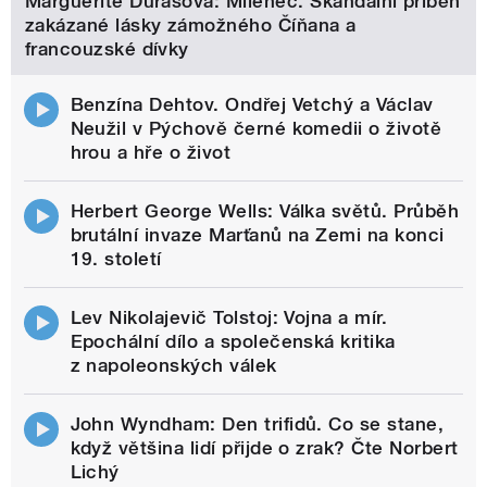
Marguerite Durasová: Milenec. Skandální příběh
zakázané lásky zámožného Číňana a
francouzské dívky
Benzína Dehtov. Ondřej Vetchý a Václav
Neužil v Pýchově černé komedii o životě
hrou a hře o život
Herbert George Wells: Válka světů. Průběh
brutální invaze Marťanů na Zemi na konci
19. století
Lev Nikolajevič Tolstoj: Vojna a mír.
Epochální dílo a společenská kritika
z napoleonských válek
John Wyndham: Den trifidů. Co se stane,
když většina lidí přijde o zrak? Čte Norbert
Lichý