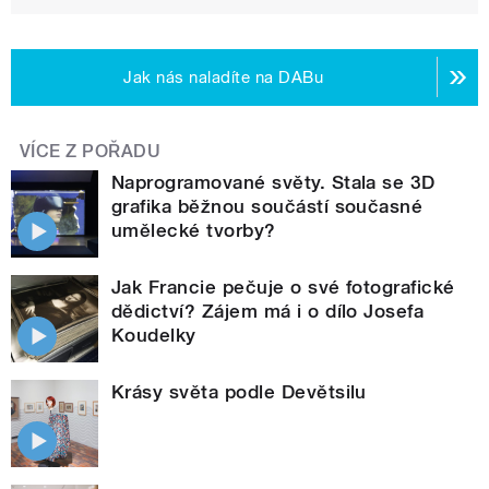
Jak nás naladíte na DABu
VÍCE Z POŘADU
Naprogramované světy. Stala se 3D
grafika běžnou součástí současné
umělecké tvorby?
Jak Francie pečuje o své fotografické
dědictví? Zájem má i o dílo Josefa
Koudelky
Krásy světa podle Devětsilu