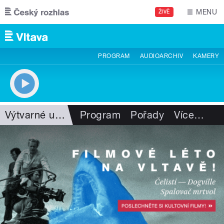
Přejít k hlavnímu obsahu
MENU
ŽIVĚ
PROGRAM
AUDIOARCHIV
KAMERY
Výtvarné umění
Program
Pořady
Více
…