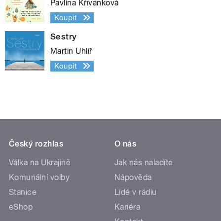
Pavlína Křivánková
Koupit
Sestry
Martin Uhlíř
Koupit
Český rozhlas
O nás
Válka na Ukrajině
Jak nás naladíte
Komunální volby
Nápověda
Stanice
Lidé v rádiu
eShop
Kariéra