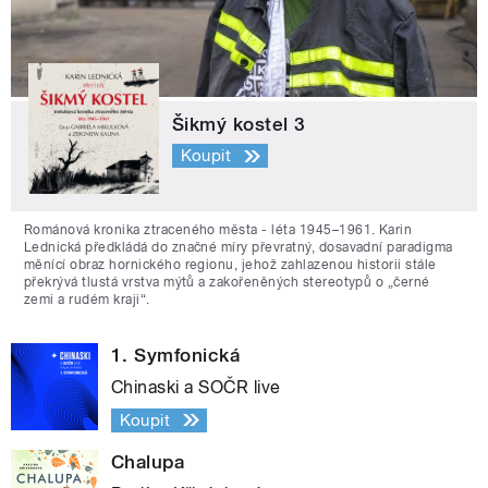
Šikmý kostel 3
Koupit
Románová kronika ztraceného města - léta 1945–1961. Karin
Lednická předkládá do značné míry převratný, dosavadní paradigma
měnící obraz hornického regionu, jehož zahlazenou historii stále
překrývá tlustá vrstva mýtů a zakořeněných stereotypů o „černé
zemi a rudém kraji“.
1. Symfonická
Chinaski a SOČR live
Koupit
Chalupa