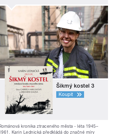
Šikmý kostel 3
Koupit
Románová kronika ztraceného města - léta 1945–
1961. Karin Lednická předkládá do značné míry