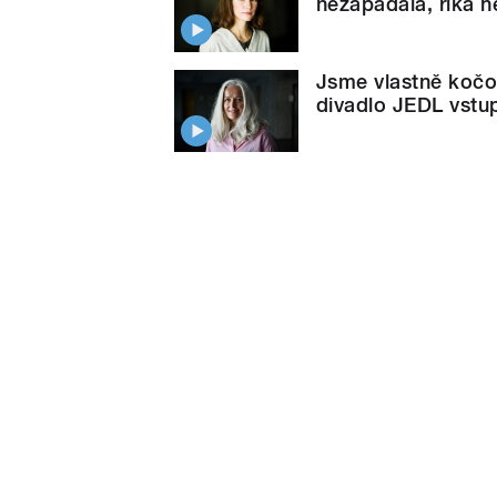
nezapadala, říká 
Jsme vlastně kočov
divadlo JEDL vstu