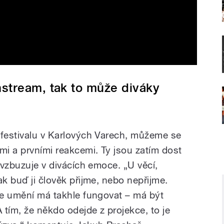
nstream, tak to může diváky
 festivalu v Karlových Varech, můžeme se
mi a prvními reakcemi. Ty jsou zatím dost
m vzbuzuje v divácích emoce. „U věcí,
ak buď ji člověk přijme, nebo nepřijme.
 že umění má takhle fungovat – má být
tím, že někdo odejde z projekce, to je