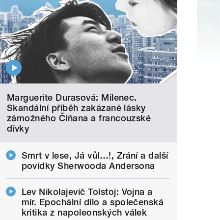
Marguerite Durasová: Milenec.
Skandální příběh zakázané lásky
zámožného Číňana a francouzské
dívky
Smrt v lese, Já vůl…!, Zrání a další
povídky Sherwooda Andersona
Lev Nikolajevič Tolstoj: Vojna a
mír. Epochální dílo a společenská
kritika z napoleonských válek