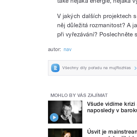
také nějaká energie, nějaká 
V jakých dalších projektech 
něj důležitá rozmanitost? A 
při vyřezávání? Poslechněte s
autor:
nav
Všechny díly pořadu na mujRozhlas
MOHLO BY VÁS ZAJÍMAT
Všude vidíme krizi
naposledy v barok
Úsvit je mainstream