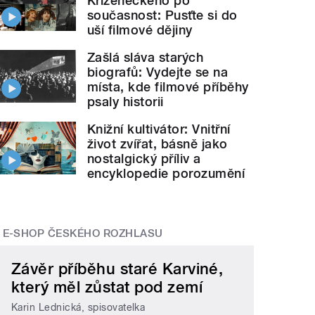
Kříženeckého po
současnost: Pusťte si do
uší filmové dějiny
Zašlá sláva starých
biografů: Vydejte se na
místa, kde filmové příběhy
psaly historii
Knižní kultivátor: Vnitřní
život zvířat, básně jako
nostalgický příliv a
encyklopedie porozumění
E-SHOP ČESKÉHO ROZHLASU
Závěr příběhu staré Karviné,
který měl zůstat pod zemí
Karin Lednická, spisovatelka