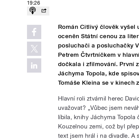
19:26
Román Citlivý člověk vyšel 
oceněn Státní cenou za lite
posluchači a posluchačky V
Petrem Čtvrtníčkem v hlavní r
dočkala i zfilmování. První
Jáchyma Topola, kde spisova
Tomáše Kleina se v kinech z
Hlavní roli ztvárnil herec Davi
uvažovat?
„Vůbec jsem neváh
líbila, knihy Jáchyma Topola č
Kouzelnou zemi, což byl přep
text jsem hrál i na divadle. A 