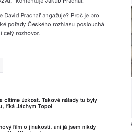
výzva,“ komentuje Jakub Prachař.
se David Prachař angažuje? Proč je pro
jaké pořady Českého rozhlasu poslouchá
i celý rozhovor.
 a cítíme úzkost. Takové nálady tu byly
u, říká Jáchym Topol
ový film o jinakosti, ani já jsem nikdy