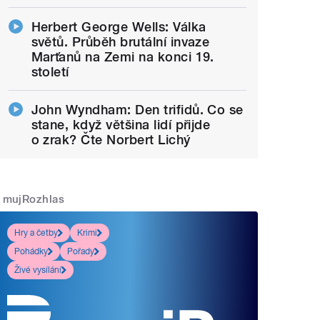
Herbert George Wells: Válka
světů. Průběh brutální invaze
Marťanů na Zemi na konci 19.
století
John Wyndham: Den trifidů. Co se
stane, když většina lidí přijde
o zrak? Čte Norbert Lichý
mujRozhlas
Hry a četby
Krimi
Pohádky
Pořady
Živé vysílání