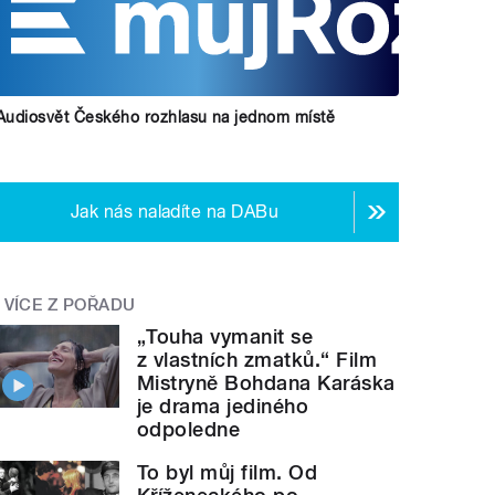
Audiosvět Českého rozhlasu na jednom místě
Jak nás naladíte na DABu
VÍCE Z POŘADU
„Touha vymanit se
z vlastních zmatků.“ Film
Mistryně Bohdana Karáska
je drama jediného
odpoledne
To byl můj film. Od