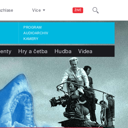
ozhlase
Více
ŽIVĚ
PROGRAM
AUDIOARCHIV
KAMERY
enty
Hry a četba
Hudba
Videa