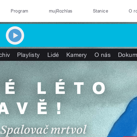
Program
mujRozhlas
Stanice
O r
chiv
Playlisty
Lidé
Kamery
O nás
Dokum