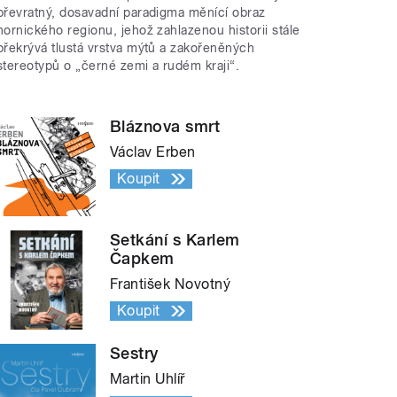
převratný, dosavadní paradigma měnící obraz
hornického regionu, jehož zahlazenou historii stále
překrývá tlustá vrstva mýtů a zakořeněných
stereotypů o „černé zemi a rudém kraji“.
Bláznova smrt
Václav Erben
Koupit
Setkání s Karlem
Čapkem
František Novotný
Koupit
Sestry
Martin Uhlíř