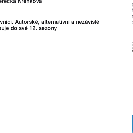
herečka Křenková
níci. Autorské, alternativní a nezávislé
puje do své 12. sezony