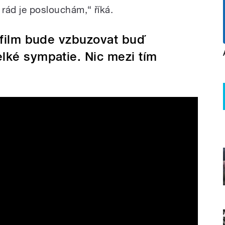
– rád je poslouchám,“ říká.
n film bude vzbuzovat buď
elké sympatie. Nic mezi tím
iler