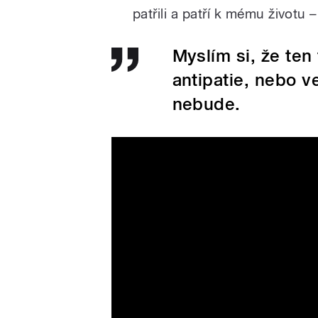
patřili a patří k mému životu 
Myslím si, že te
antipatie, nebo v
nebude.
Citlivý člověk (2023) HD Tra