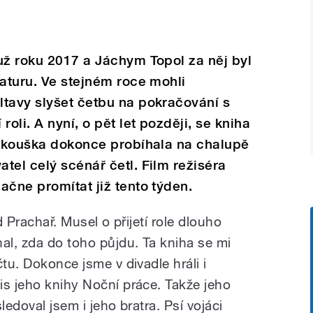
už roku 2017 a Jáchym Topol za něj byl
raturu. Ve stejném roce mohli
ltavy slyšet četbu na pokračování s
oli. A nyní, o pět let později, se kniha
 zkouška dokonce probíhala na chalupě
tel celý scénář četl. Film režiséra
ačne promítat již tento týden.
d Prachař. Musel o přijetí role dlouho
al, zda do toho půjdu. Ta kniha se mi
tu. Dokonce jsme v divadle hráli i
is jeho knihy Noční práce. Takže jeho
sledoval jsem i jeho bratra. Psí vojáci