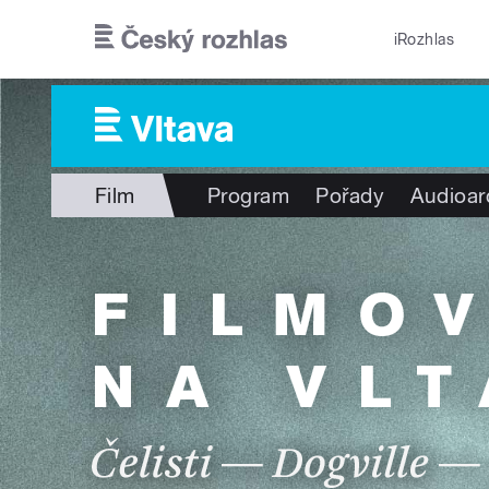
Přejít k hlavnímu obsahu
iRozhlas
Film
Program
Pořady
Audioar