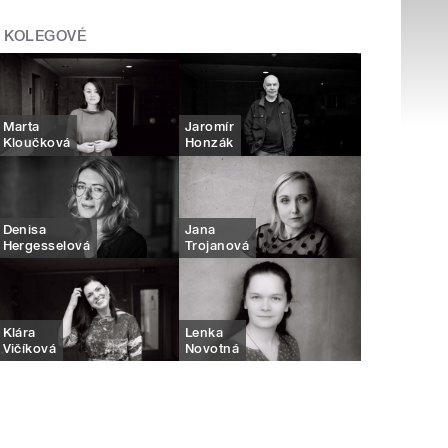
KOLEGOVÉ
Marta
Jaromír
Kloučková
Honzák
Denisa
Jana
Hergesselová
Trojanová
Klára
Lenka
Vičíková
Novotná