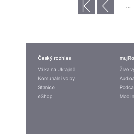
…
« první
‹ předchozí
Český rozhlas
mujRo
Válka na Ukrajině
Živé v
Komunální volby
Audioa
Stanice
Podca
eShop
Mobiln