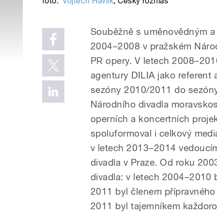
foto:
Vojtěch Havlík
,
Český rozhlas
Souběžně s uměnovědným a t
2004–2008 v pražském Národn
PR opery. V letech 2008–201
agentury DILIA jako referent 
sezóny 2010/2011 do sezóny
Národního divadla moravskosl
operních a koncertních proje
spoluformoval i celkový medi
v letech 2013–2014 vedoucí
divadla v Praze. Od roku 20
divadla: v letech 2004–2010 
2011 byl členem přípravného
2011 byl tajemníkem každoro