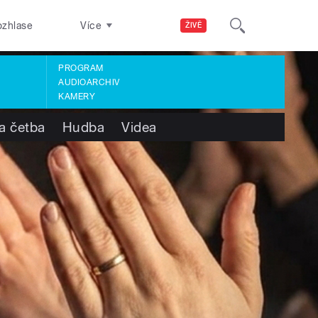
ozhlase
Více
ŽIVĚ
PROGRAM
AUDIOARCHIV
KAMERY
a četba
Hudba
Videa