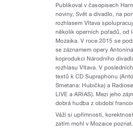
Publikoval v časopisech Harm
noviny, Svět a divadlo, na p
rozhlasem Vltava spolupracuje
několik operních pořadů, od 
Mozaika. V roce 2015 se podí
se záznamem opery Antonína 
koprodukci Národního divad
rozhlasu Vltava. V posledních 
textů k CD Supraphonu (Anto
Smetana: Hubička) a Radiose
LIVE a ARIAS). Mezi jeho zájm
dobrá hudba z období franco
Váží si upřímnosti, korektnos
zatím mohl v Mozaice poznat