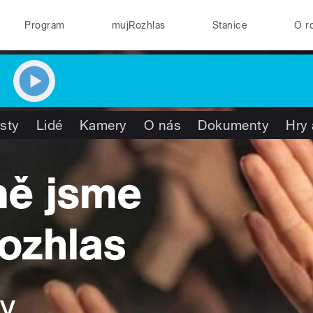
Program
mujRozhlas
Stanice
O r
isty
Lidé
Kamery
O nás
Dokumenty
Hry 