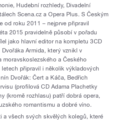
onie, Hudební rozhledy, Divadelní
ortálech Scena.cz a Opera Plus. S Českým
 od roku 2011 – nejprve připravil
léta 2015 pravidelně působí v pořadu
lel jako hlavní editor na kompletu 3CD
Dvořáka Armida, který vznikl v
la moravskoslezského a Českého
letech připravil i několik výkladových
nín Dvořák: Čert a Káča, Bedřich
rvisu (profilová CD Adama Plachetky
y (kromě rozhlasu) patří dobrá opera,
uzského romantismu a dobré víno.
ti a všech svých skvělých kolegů, které
.