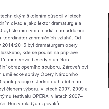
echnickým školením působil v letech
ím divadle jako lektor dramaturgie a
0 byl členem týmu mediálního oddělení
a koordinátor zahraničních vztahů. Od
 2014/2015 byl dramaturgem opery
ezského, kde se podílel na přípravě
ktů, moderoval besedy s umělci a
ální obraz operního souboru. Zároveň byl
m umělecké správy Opery Národního
03 spolupracuje s Jednotou hudebního
byl členem výboru, v letech 2007, 2009 a
 týmu festivalu OPERA, v letech 2007–
ční Burzy mladých zpěváků.