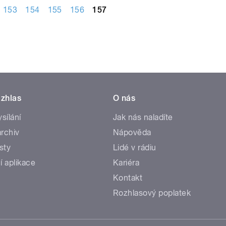
153
154
155
156
157
zhlas
O nás
ysílání
Jak nás naladíte
rchiv
Nápověda
sty
Lidé v rádiu
í aplikace
Kariéra
Kontakt
Rozhlasový poplatek