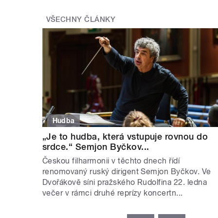
VŠECHNY ČLÁNKY
Hudba
„Je to hudba, která vstupuje rovnou do
srdce.“ Semjon Byčkov...
Českou filharmonii v těchto dnech řídí
renomovaný ruský dirigent Semjon Byčkov. Ve
Dvořákově síni pražského Rudolfina 22. ledna
večer v rámci druhé reprízy koncertn...
STRÁNKY