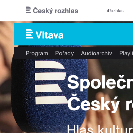
Přejít k hlavnímu obsahu
iRozhlas
Program
Pořady
Audioarchiv
Playl