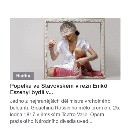
Hudba
Popelka ve Stavovském v režii Enikő
Eszenyi bydlí v...
Jedno z nejhranějších děl mistra vrcholného
belcanta Gioachina Rossiniho mělo premiéru 25.
ledna 1817 v římském Teatro Valle. Opera
pražského Národního divadla uved...