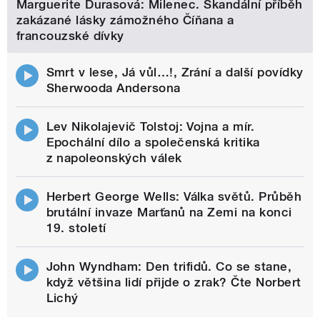
Marguerite Durasová: Milenec. Skandální příběh
zakázané lásky zámožného Číňana a
francouzské dívky
Smrt v lese, Já vůl…!, Zrání a další povídky
Sherwooda Andersona
Lev Nikolajevič Tolstoj: Vojna a mír.
Epochální dílo a společenská kritika
z napoleonských válek
Herbert George Wells: Válka světů. Průběh
brutální invaze Marťanů na Zemi na konci
19. století
John Wyndham: Den trifidů. Co se stane,
když většina lidí přijde o zrak? Čte Norbert
Lichý