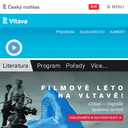
Přejít k hlavnímu obsahu
MENU
ŽIVĚ
PROGRAM
AUDIOARCHIV
KAMERY
Literatura
Program
Pořady
Více
…