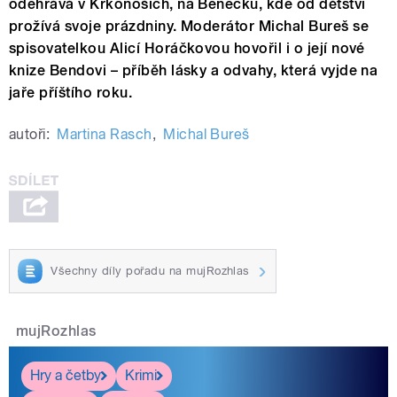
odehrává v Krkonoších, na Benecku, kde od dětství
prožívá svoje prázdniny. Moderátor Michal Bureš se
spisovatelkou Alicí Horáčkovou hovořil i o její nové
knize Bendovi – příběh lásky a odvahy, která vyjde na
jaře příštího roku.
autoři:
Martina Rasch
,
Michal Bureš
Všechny díly pořadu na mujRozhlas
mujRozhlas
Hry a četby
Krimi