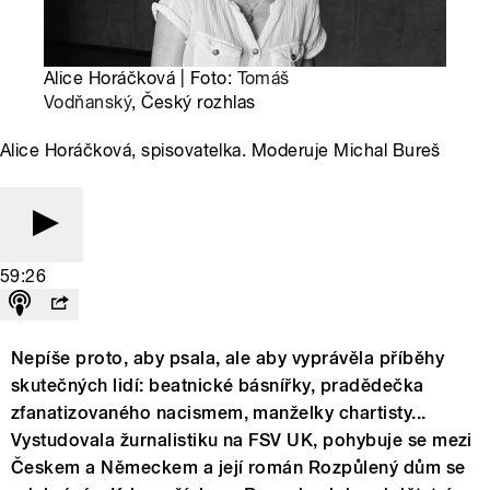
Alice Horáčková | Foto:
Tomáš
Vodňanský
, Český rozhlas
Alice Horáčková, spisovatelka. Moderuje Michal Bureš
59:26
Nepíše proto, aby psala, ale aby vyprávěla příběhy
skutečných lidí: beatnické básnířky, pradědečka
zfanatizovaného nacismem, manželky chartisty...
Vystudovala žurnalistiku na FSV UK, pohybuje se mezi
Českem a Německem a její román Rozpůlený dům se