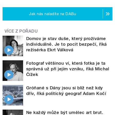
Jak nás naladíte na DABu
VÍCE Z POŘADU
Domov je stav duše, který prožíváme
individuálně. Je to pocit bezpečí, říká
režisérka Ekrt Válková
Fotograf většinou ví, která fotka je ta
správná už při jejím vzniku, říká Michal
Čížek
Gróňané s Dány jsou si blíž než kdy
dřív, říká politický geograf Adam Kočí
Ne každý může být umělec art brut.