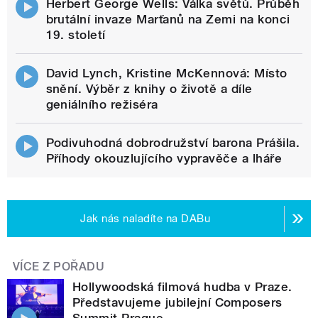
Herbert George Wells: Válka světů. Průběh
brutální invaze Marťanů na Zemi na konci
19. století
David Lynch, Kristine McKennová: Místo
snění. Výběr z knihy o životě a díle
geniálního režiséra
Podivuhodná dobrodružství barona Prášila.
Příhody okouzlujícího vypravěče a lháře
Jak nás naladíte na DABu
VÍCE Z POŘADU
Hollywoodská filmová hudba v Praze.
Představujeme jubilejní Composers