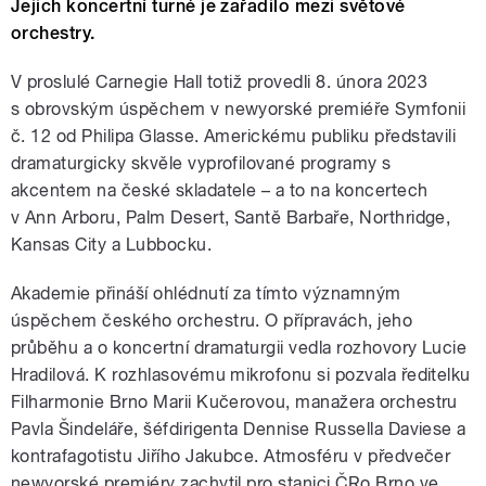
Jejich koncertní turné je zařadilo mezi světové
orchestry.
V proslulé Carnegie Hall totiž provedli 8. února 2023
s obrovským úspěchem v newyorské premiéře Symfonii
č. 12 od Philipa Glasse. Americkému publiku představili
dramaturgicky skvěle vyprofilované programy s
akcentem na české skladatele – a to na koncertech
v Ann Arboru, Palm Desert, Santě Barbaře, Northridge,
Kansas City a Lubbocku.
Akademie přináší ohlédnutí za tímto významným
úspěchem českého orchestru. O přípravách, jeho
průběhu a o koncertní dramaturgii vedla rozhovory Lucie
Hradilová. K rozhlasovému mikrofonu si pozvala ředitelku
Filharmonie Brno Marii Kučerovou, manažera orchestru
Pavla Šindeláře, šéfdirigenta Dennise Russella Daviese a
kontrafagotistu Jiřího Jakubce. Atmosféru v předvečer
newyorské premiéry zachytil pro stanici ČRo Brno ve