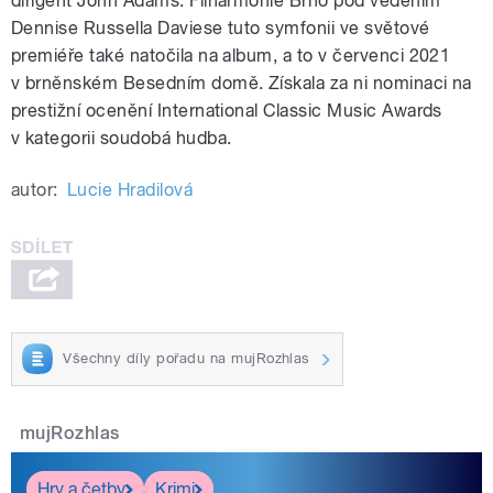
dirigent John Adams. Filharmonie Brno pod vedením
Dennise Russella Daviese tuto symfonii ve světové
premiéře také natočila na album, a to v červenci 2021
v brněnském Besedním domě. Získala za ni nominaci na
prestižní ocenění International Classic Music Awards
v kategorii soudobá hudba.
autor:
Lucie Hradilová
Všechny díly pořadu na mujRozhlas
mujRozhlas
Hry a četby
Krimi