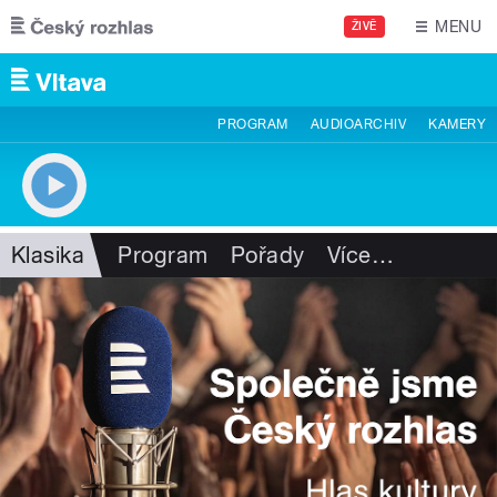
Přejít k hlavnímu obsahu
MENU
ŽIVĚ
PROGRAM
AUDIOARCHIV
KAMERY
Klasika
Program
Pořady
Více
…