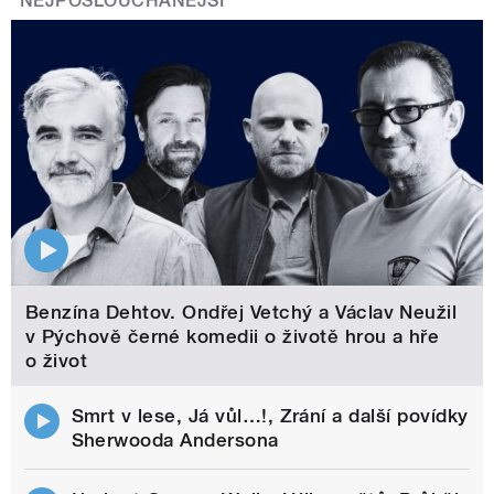
NEJPOSLOUCHANĚJŠÍ
Benzína Dehtov. Ondřej Vetchý a Václav Neužil
v Pýchově černé komedii o životě hrou a hře
o život
Smrt v lese, Já vůl…!, Zrání a další povídky
Sherwooda Andersona