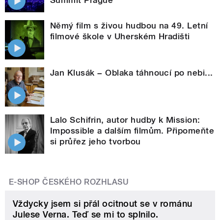
Summit Prague
Němý film s živou hudbou na 49. Letní
filmové škole v Uherském Hradišti
Jan Klusák − Oblaka táhnoucí po nebi...
Lalo Schifrin, autor hudby k Mission:
Impossible a dalším filmům. Připomeňte
si průřez jeho tvorbou
E-SHOP ČESKÉHO ROZHLASU
Vždycky jsem si přál ocitnout se v románu
Julese Verna. Teď se mi to splnilo.