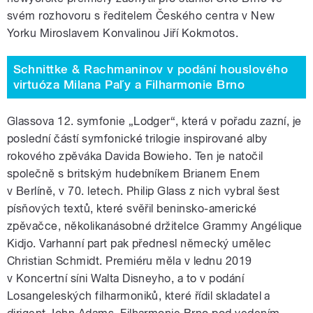
svém rozhovoru s ředitelem Českého centra v New
Yorku Miroslavem Konvalinou Jiří Kokmotos.
Schnittke & Rachmaninov v podání houslového
virtuóza Milana Paľy a Filharmonie Brno
Glassova 12. symfonie „Lodger“, která v pořadu zazní, je
poslední částí symfonické trilogie inspirované alby
rokového zpěváka Davida Bowieho. Ten je natočil
společně s britským hudebníkem Brianem Enem
v Berlíně, v 70. letech. Philip Glass z nich vybral šest
písňových textů, které svěřil beninsko-americké
zpěvačce, několikanásobné držitelce Grammy Angélique
Kidjo. Varhanní part pak přednesl německý umělec
Christian Schmidt. Premiéru měla v lednu 2019
v Koncertní síni Walta Disneyho, a to v podání
Losangeleských filharmoniků, které řídil skladatel a