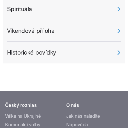
Spirituála
Víkendová příloha
Historické povídky
Český rozhlas
O nás
Válka na Ukrajině
Jak nás naladíte
Komunální volby
Nápověda