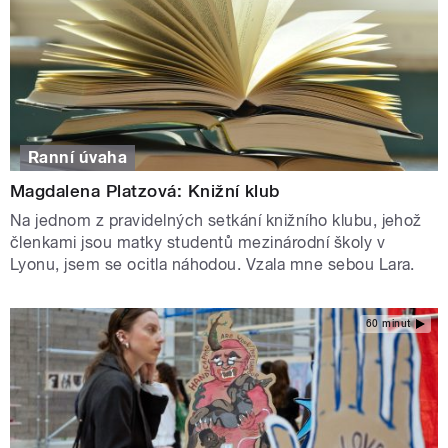
Ranní úvaha
Magdalena Platzová: Knižní klub
Na jednom z pravidelných setkání knižního klubu, jehož
členkami jsou matky studentů mezinárodní školy v
Lyonu, jsem se ocitla náhodou. Vzala mne sebou Lara.
60 minut