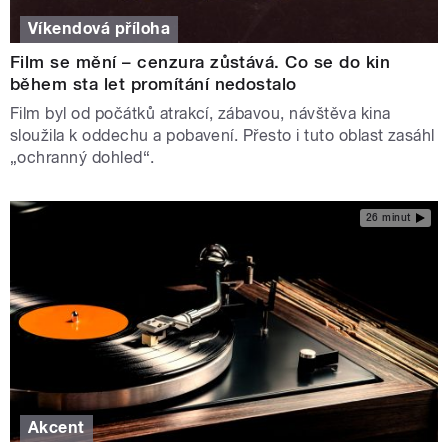
Víkendová příloha
Film se mění – cenzura zůstává. Co se do kin
během sta let promítání nedostalo
Film byl od počátků atrakcí, zábavou, návštěva kina
sloužila k oddechu a pobavení. Přesto i tuto oblast zasáhl
„ochranný dohled“.
26 minut
Akcent