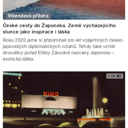
Víkendová příloha
České cesty do Žaponska. Země vycházejícího
slunce jako inspirace i láska
Roku 2020 jsme si připomínali sto let vzájemných česko-
japonských diplomatických vztahů. Tehdy také vznikl
dvoudílný pořad Elišky Závodné nazvaný Japonsko –
exotická dálka.
3 díly