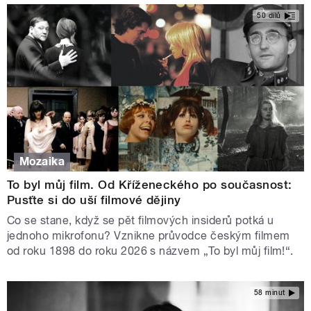
50 dílů
Mozaika
To byl můj film. Od Kříženeckého po současnost:
Pusťte si do uší filmové dějiny
Co se stane, když se pět filmových insiderů potká u
jednoho mikrofonu? Vznikne průvodce českým filmem
od roku 1898 do roku 2026 s názvem „To byl můj film!“.
58 minut