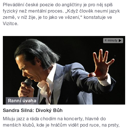
Převádění české poezie do angličtiny je pro něj spíš
fyzický než mentální proces. „Když člověk neumí jazyk
země, v níž žije, je to jako ve vězení,“ konstatuje ve
Vizitce.
4 minuty
Ranní úvaha
Sandra Silná: Divoký Bůh
Miluju jazz a ráda chodím na koncerty, hlavně do
menších klubů, kde je hráčům vidět pod ruce, na prsty,