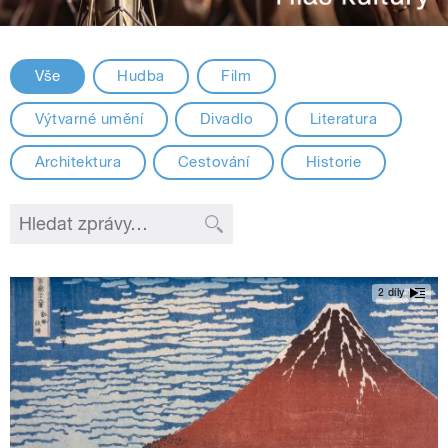
Vše
Hudba
Film
Výtvarné umění
Divadlo
Literatura
Architektura
Cestování
Historie
2 díly