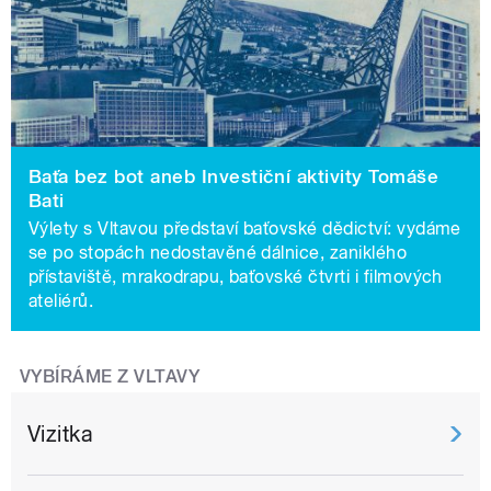
Baťa bez bot aneb Investiční aktivity Tomáše
Bati
Výlety s Vltavou představí baťovské dědictví: vydáme
se po stopách nedostavěné dálnice, zaniklého
přístaviště, mrakodrapu, baťovské čtvrti i filmových
ateliérů.
VYBÍRÁME Z VLTAVY
Vizitka