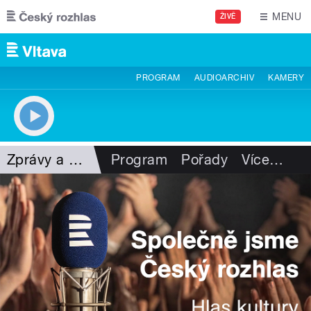
Přejít k hlavnímu obsahu
MENU
ŽIVĚ
PROGRAM
AUDIOARCHIV
KAMERY
Zprávy a publicistika
Program
Pořady
Více
…