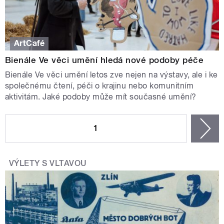
ArtCafé
Bienále Ve věci umění hledá nové podoby péče
Bienále Ve věci umění letos zve nejen na výstavy, ale i ke
společnému čtení, péči o krajinu nebo komunitním
aktivitám. Jaké podoby může mít současné umění?
STRÁNKY
1
n
VÝLETY S VLTAVOU