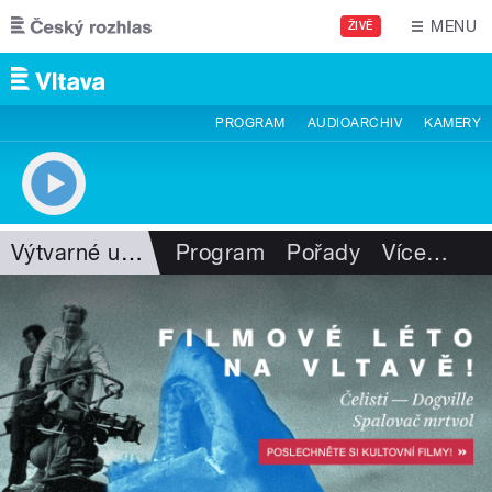
Přejít k hlavnímu obsahu
MENU
ŽIVĚ
PROGRAM
AUDIOARCHIV
KAMERY
Výtvarné umění
Program
Pořady
Více
…