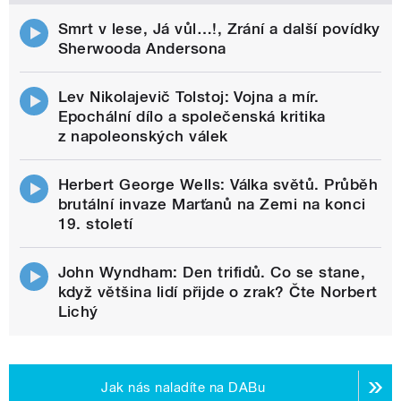
Smrt v lese, Já vůl…!, Zrání a další povídky
Sherwooda Andersona
Lev Nikolajevič Tolstoj: Vojna a mír.
Epochální dílo a společenská kritika
z napoleonských válek
Herbert George Wells: Válka světů. Průběh
brutální invaze Marťanů na Zemi na konci
19. století
John Wyndham: Den trifidů. Co se stane,
když většina lidí přijde o zrak? Čte Norbert
Lichý
Jak nás naladíte na DABu