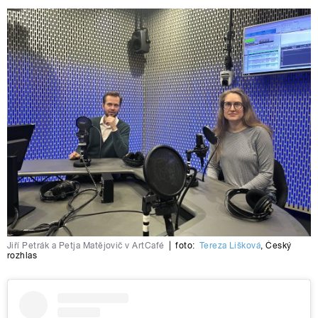
Jiří Petrák a Petja Matějovič v ArtCafé
|
foto:
Tereza Lišková
,
Český
rozhlas