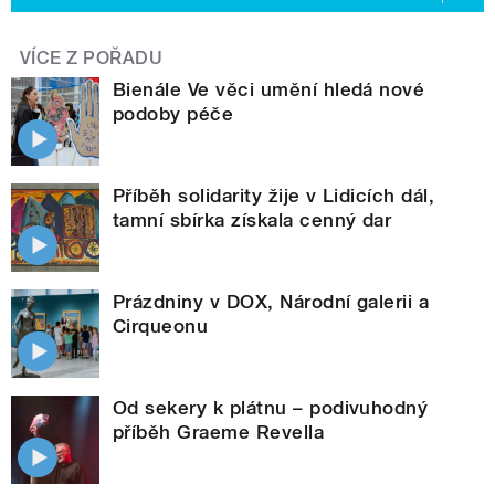
VÍCE Z POŘADU
Bienále Ve věci umění hledá nové
podoby péče
Příběh solidarity žije v Lidicích dál,
tamní sbírka získala cenný dar
Prázdniny v DOX, Národní galerii a
Cirqueonu
Od sekery k plátnu – podivuhodný
příběh Graeme Revella