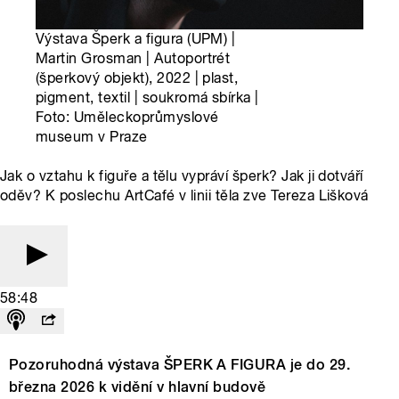
Výstava Šperk a figura (UPM) |
Martin Grosman | Autoportrét
(šperkový objekt), 2022 | plast,
pigment, textil | soukromá sbírka |
Foto: Uměleckoprůmyslové
museum v Praze
Jak o vztahu k figuře a tělu vypráví šperk? Jak ji dotváří
oděv? K poslechu ArtCafé v linii těla zve Tereza Lišková
58:48
Pozoruhodná výstava ŠPERK A FIGURA je do 29.
března 2026 k vidění v hlavní budově