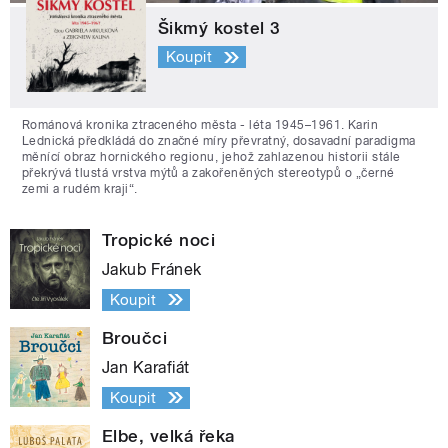
Šikmý kostel 3
Koupit
Románová kronika ztraceného města - léta 1945–1961. Karin
Lednická předkládá do značné míry převratný, dosavadní paradigma
měnící obraz hornického regionu, jehož zahlazenou historii stále
překrývá tlustá vrstva mýtů a zakořeněných stereotypů o „černé
zemi a rudém kraji“.
Tropické noci
Jakub Fránek
Koupit
Broučci
Jan Karafiát
Koupit
Elbe, velká řeka