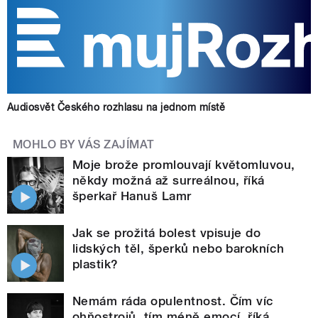
Audiosvět Českého rozhlasu na jednom místě
MOHLO BY VÁS ZAJÍMAT
Moje brože promlouvají květomluvou,
někdy možná až surreálnou, říká
šperkař Hanuš Lamr
Jak se prožitá bolest vpisuje do
lidských těl, šperků nebo barokních
plastik?
Nemám ráda opulentnost. Čím víc
ohňostrojů, tím méně emocí, říká