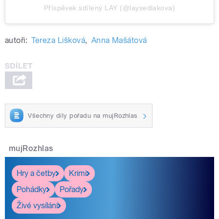
Příspěvek sdílený LAY (@laysedlakova)
autoři:
Tereza Lišková
,
Anna Mašátová
Všechny díly pořadu na mujRozhlas
mujRozhlas
Hry a četby
Krimi
Pohádky
Pořady
Živé vysílání