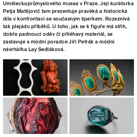
Uměleckoprůmyslového musea v Praze. Její kurátorka
Petja Matějovič tam prezentuje pravěká a historická
díla v konfrontaci se současným šperkem. Rozeznívá
tak plejádu příběhů. U toho, jak se k figuře má střih,
dobře padnoucí oděv či přiléhavý materiál, se
zastavuje s módní poradce Jiří Petrák a módní
návrhářka Lay Sedláková.