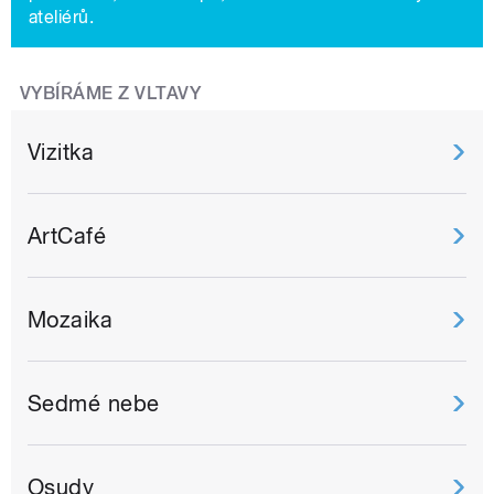
ateliérů.
VYBÍRÁME Z VLTAVY
Vizitka
ArtCafé
Mozaika
Sedmé nebe
Osudy