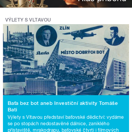
VÝLETY S VLTAVOU
Baťa bez bot aneb Investiční aktivity Tomáše
Bati
Výlety s Vltavou představí baťovské dědictví: vydáme
se po stopách nedostavěné dálnice, zaniklého
přístaviště, mrakodrapu, baťovské čtvrti i filmových