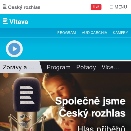
Přejít k hlavnímu obsahu
MENU
ŽIVĚ
PROGRAM
AUDIOARCHIV
KAMERY
Zprávy a publicistika
Program
Pořady
Více
…