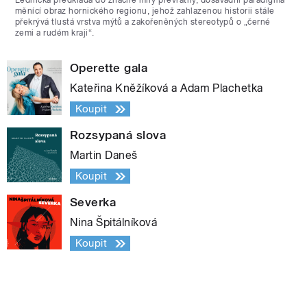
Lednická předkládá do značné míry převratný, dosavadní paradigma
měnící obraz hornického regionu, jehož zahlazenou historii stále
překrývá tlustá vrstva mýtů a zakořeněných stereotypů o „černé
zemi a rudém kraji“.
Operette gala
Kateřina Kněžíková a Adam Plachetka
Koupit
Rozsypaná slova
Martin Daneš
Koupit
Severka
Nina Špitálníková
Koupit