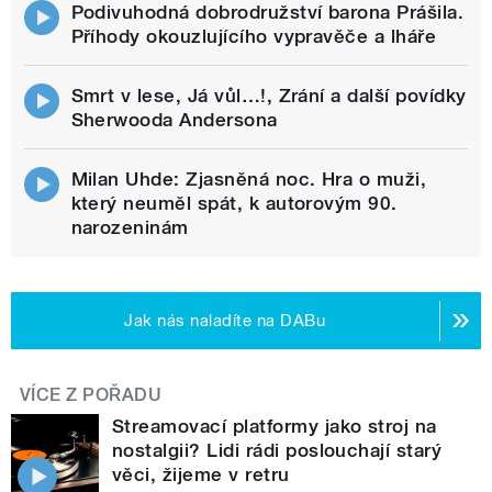
Podivuhodná dobrodružství barona Prášila.
Příhody okouzlujícího vypravěče a lháře
Smrt v lese, Já vůl…!, Zrání a další povídky
Sherwooda Andersona
Milan Uhde: Zjasněná noc. Hra o muži,
který neuměl spát, k autorovým 90.
narozeninám
Jak nás naladíte na DABu
VÍCE Z POŘADU
Streamovací platformy jako stroj na
nostalgii? Lidi rádi poslouchají starý
věci, žijeme v retru