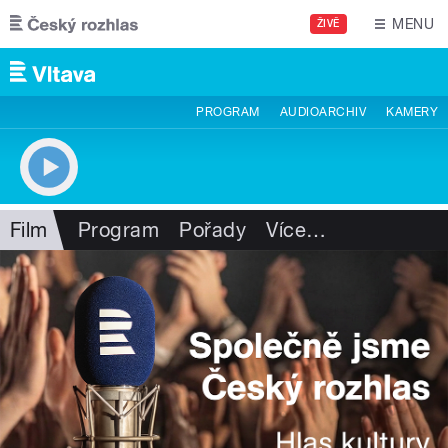
Přejít k hlavnímu obsahu
MENU
ŽIVĚ
PROGRAM
AUDIOARCHIV
KAMERY
Film
Program
Pořady
Více
…