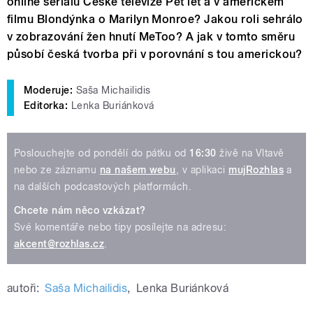
online seriálu České televize Pět let a v americkém
filmu Blondýnka o Marilyn Monroe? Jakou roli sehrálo
v zobrazování žen hnutí MeToo? A jak v tomto směru
působí česká tvorba při v porovnání s tou americkou?
Moderuje:
Saša Michailidis
Editorka:
Lenka Buriánková
Poslouchejte od pondělí do pátku od
16:30
živě na Vltavě
nebo ze záznamu
na našem webu
, v aplikaci
mujRozhlas
a
na dalších podcastových platformách.
Chcete nám něco vzkázat?
Své komentáře nebo tipy posílejte na adresu:
akcent@rozhlas.cz
.
autoři:
Saša Michailidis
,
Lenka Buriánková