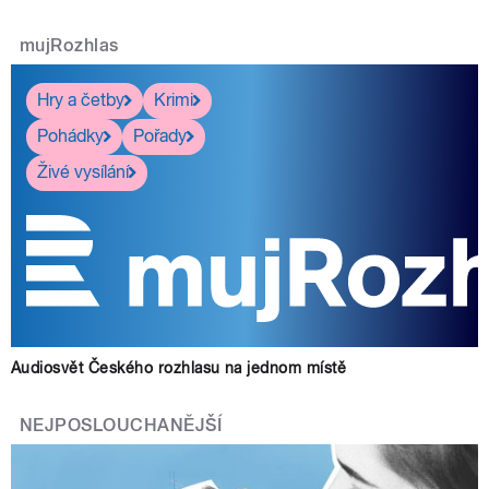
mujRozhlas
Hry a četby
Krimi
Pohádky
Pořady
Živé vysílání
Audiosvět Českého rozhlasu na jednom místě
NEJPOSLOUCHANĚJŠÍ