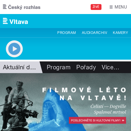
Přejít k hlavnímu obsahu
MENU
ŽIVĚ
PROGRAM
AUDIOARCHIV
KAMERY
Aktuální dění
Program
Pořady
Více
…