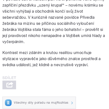
zapříčiní přezdívku „uzený krupař“ – novému krámku se
všichni vyhýbají a obchodník končí svůj život
sebevraždou. V kuriózně nazvané povídce Přivedla
žebráka na mizinu se příčinou sociálního vyloučení
žebráka Vojtíška stala fáma o jeho bohatství – prověřit si
její pravdivost nikoho nenapadne a Vojtíšek umírá hlady a
vyčerpáním.
Kontrast mezi zdáním a krutou realitou umocňuje
stylizace vypravěče jako důvěrného znalce prostředí a
svědka událostí, jež klidně a nevzrušivě vypráví.
Všechny díly pořadu na mujRozhlas