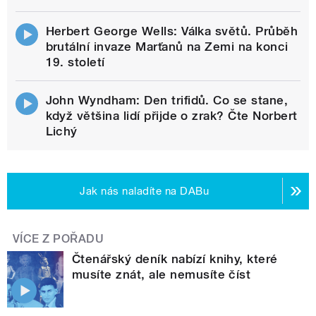
Herbert George Wells: Válka světů. Průběh
brutální invaze Marťanů na Zemi na konci
19. století
John Wyndham: Den trifidů. Co se stane,
když většina lidí přijde o zrak? Čte Norbert
Lichý
Jak nás naladíte na DABu
VÍCE Z POŘADU
Čtenářský deník nabízí knihy, které
musíte znát, ale nemusíte číst