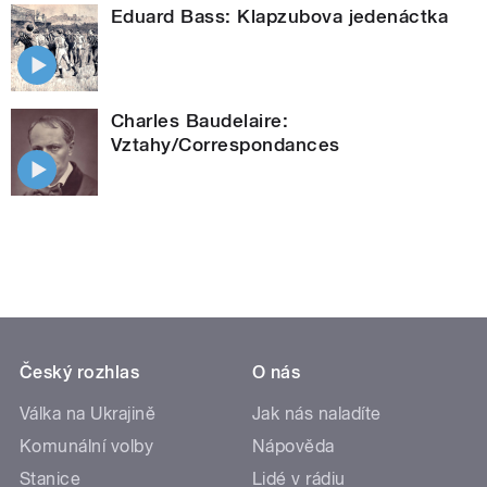
Eduard Bass: Klapzubova jedenáctka
Charles Baudelaire:
Vztahy/Correspondances
Český rozhlas
O nás
Válka na Ukrajině
Jak nás naladíte
Komunální volby
Nápověda
Stanice
Lidé v rádiu