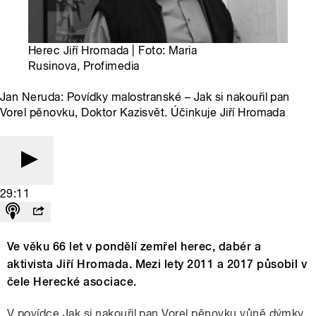
Herec Jiří Hromada | Foto: Maria
Rusinova, Profimedia
Jan Neruda: Povídky malostranské – Jak si nakouřil pan
Vorel pěnovku, Doktor Kazisvět. Účinkuje Jiří Hromada
29:11
Ve věku 66 let v pondělí zemřel herec, dabér a
aktivista Jiří Hromada. Mezi lety 2011 a 2017 působil v
čele Herecké asociace.
V povídce Jak si nakouřil pan Vorel pěnovku vůně dýmky