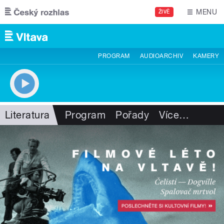
Přejít k hlavnímu obsahu
MENU
ŽIVĚ
PROGRAM
AUDIOARCHIV
KAMERY
Literatura
Program
Pořady
Více
…