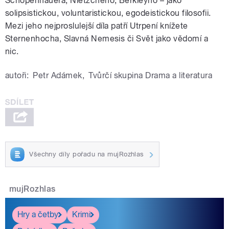
Schopenhauera, Nietzcheho, Berkleyho – jako
solipsistickou, voluntaristickou, egodeistickou filosofii.
Mezi jeho nejproslulejší díla patří Utrpení knížete
Sternenhocha, Slavná Nemesis či Svět jako vědomí a
nic.
autoři:
Petr Adámek
,
Tvůrčí skupina Drama a literatura
Všechny díly pořadu na mujRozhlas
mujRozhlas
Hry a četby
Krimi