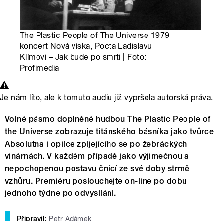
The Plastic People of The Universe 1979
koncert Nová víska, Pocta Ladislavu
Klímovi – Jak bude po smrti | Foto:
Profimedia
Je nám líto, ale k tomuto audiu již vypršela autorská práva.
Volné pásmo doplněné hudbou The Plastic People of
the Universe zobrazuje titánského básníka jako tvůrce
Absolutna i opilce zpíjejícího se po žebráckých
vinárnách. V každém případě jako výjimečnou a
nepochopenou postavu čnící ze své doby strmě
vzhůru. Premiéru poslouchejte on-line po dobu
jednoho týdne po odvysílání.
Připravil:
Petr Adámek