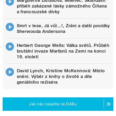
Marguerite Durasová: Milenec. Skandální
příběh zakázané lásky zámožného Číňana
a francouzské dívky
Smrt v lese, Já vůl…!, Zrání a další povídky
Sherwooda Andersona
Herbert George Wells: Válka světů. Průběh
brutální invaze Marťanů na Zemi na konci
19. století
David Lynch, Kristine McKennová: Místo
snění. Výběr z knihy o životě a díle
geniálního režiséra
Jak nás naladíte na DABu