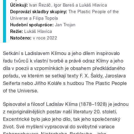
Účinkují:
Ivan Řezáč, Igor Bareš a Lukáš Hlavica
Doprovází skladby skupiny:
The Plastic People of the
Universe a Filipa Topola
Hudební spolupráce:
Jan Trojan
Režie:
Lukáš Hlavica
Natočeno:
v roce 2022
Setkání s Ladislavem Klímou a jeho dílem inspirovalo
řadu tvůrců k vlastní tvorbě a právě odraz Klímy a jeho
díla v poezii a vzpomínkách je obsahem předkládaného
pořadu, ve kterém se setkají texty F. X. Šaldy, Jaroslava
Seiferta nebo Jiřího Koláře s hudbou The Plastic People
of the Universe.
Spisovatel a filosof Ladislav Klíma (1878–1928) je jednou
z nejoriginálnějších postav naší literatury 20. století.
Excentrické bylo jako jeho dílo, tak jeho společenský
život. Své myšlení vypracoval do svébytné variace