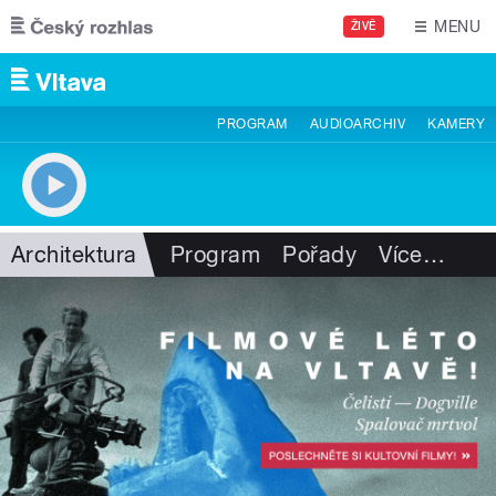
Přejít k hlavnímu obsahu
MENU
ŽIVĚ
PROGRAM
AUDIOARCHIV
KAMERY
Architektura
Program
Pořady
Více
…