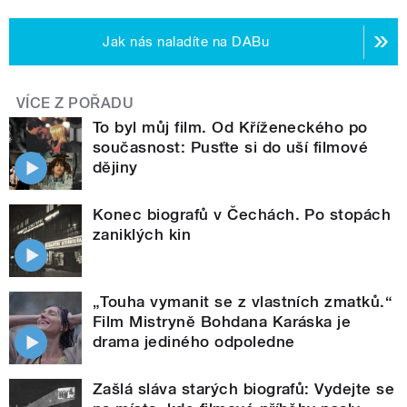
Jak nás naladíte na DABu
VÍCE Z POŘADU
To byl můj film. Od Kříženeckého po
současnost: Pusťte si do uší filmové
dějiny
Konec biografů v Čechách. Po stopách
zaniklých kin
„Touha vymanit se z vlastních zmatků.“
Film Mistryně Bohdana Karáska je
drama jediného odpoledne
Zašlá sláva starých biografů: Vydejte se