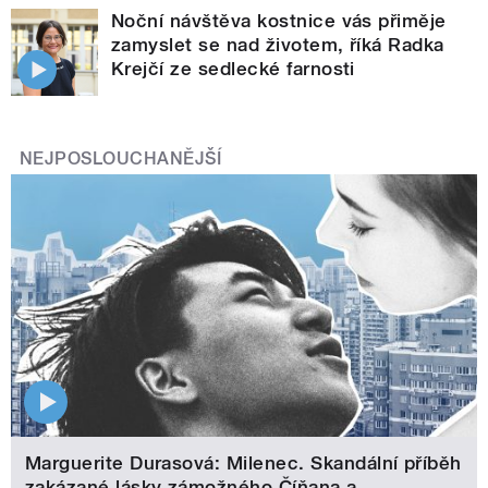
Noční návštěva kostnice vás přiměje
zamyslet se nad životem, říká Radka
Krejčí ze sedlecké farnosti
NEJPOSLOUCHANĚJŠÍ
Marguerite Durasová: Milenec. Skandální příběh
zakázané lásky zámožného Číňana a