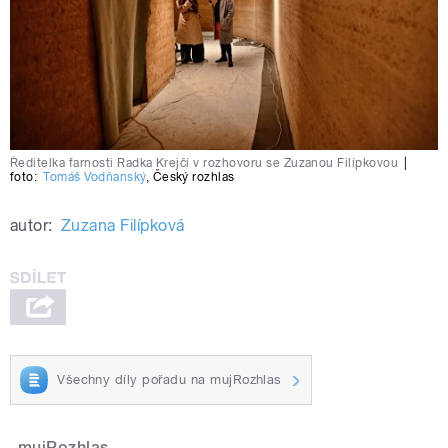
Ředitelka farnosti Radka Krejčí v rozhovoru se Zuzanou Filípkovou
|
foto:
Tomáš Vodňanský
,
Český rozhlas
autor:
Zuzana Filípková
Všechny díly pořadu na mujRozhlas
mujRozhlas