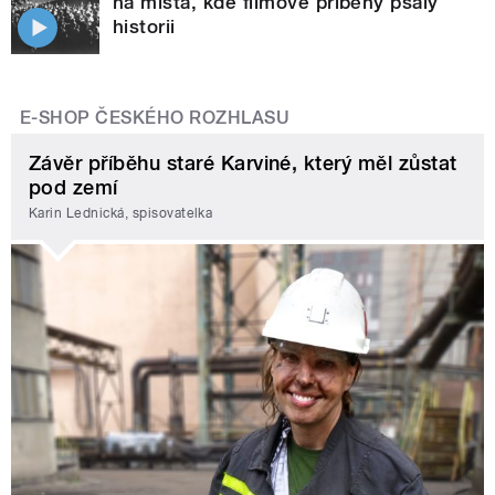
na místa, kde filmové příběhy psaly
historii
E-SHOP ČESKÉHO ROZHLASU
Závěr příběhu staré Karviné, který měl zůstat
pod zemí
Karin Lednická, spisovatelka