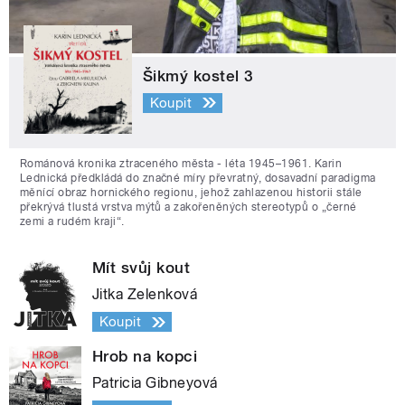
Šikmý kostel 3
Koupit
Románová kronika ztraceného města - léta 1945–1961. Karin
Lednická předkládá do značné míry převratný, dosavadní paradigma
měnící obraz hornického regionu, jehož zahlazenou historii stále
překrývá tlustá vrstva mýtů a zakořeněných stereotypů o „černé
zemi a rudém kraji“.
Mít svůj kout
Jitka Zelenková
Koupit
Hrob na kopci
Patricia Gibneyová