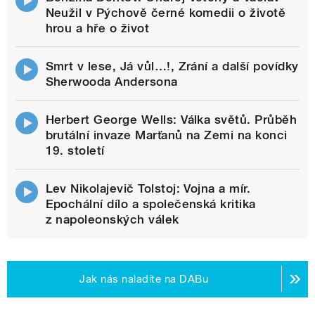
Neužil v Pýchově černé komedii o životě
hrou a hře o život
Smrt v lese, Já vůl…!, Zrání a další povídky
Sherwooda Andersona
Herbert George Wells: Válka světů. Průběh
brutální invaze Marťanů na Zemi na konci
19. století
Lev Nikolajevič Tolstoj: Vojna a mír.
Epochální dílo a společenská kritika
z napoleonských válek
Jak nás naladíte na DABu