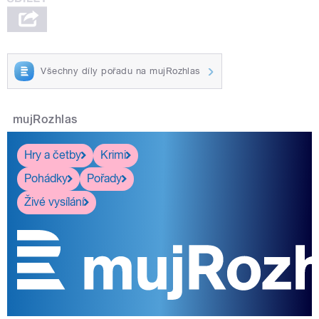
Všechny díly pořadu na mujRozhlas
mujRozhlas
Hry a četby
Krimi
Pohádky
Pořady
Živé vysílání