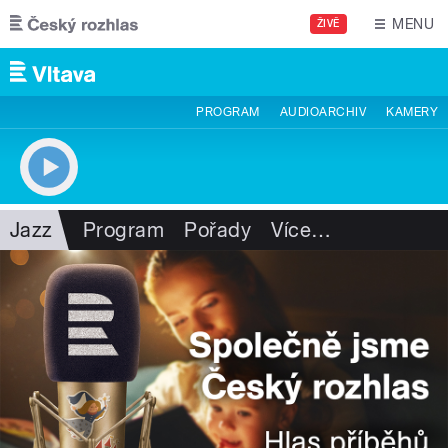
Přejít k hlavnímu obsahu
MENU
ŽIVĚ
PROGRAM
AUDIOARCHIV
KAMERY
Jazz
Program
Pořady
Více
…