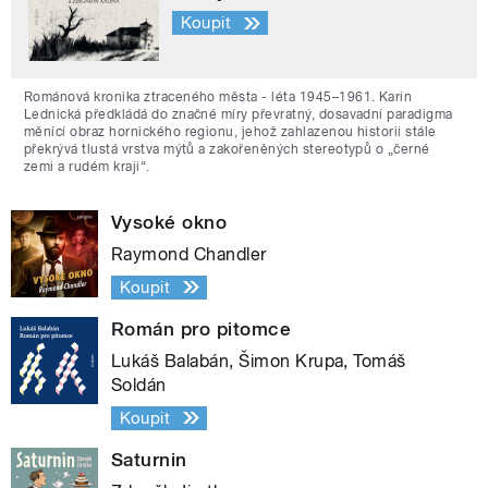
Koupit
Románová kronika ztraceného města - léta 1945–1961. Karin
Lednická předkládá do značné míry převratný, dosavadní paradigma
měnící obraz hornického regionu, jehož zahlazenou historii stále
překrývá tlustá vrstva mýtů a zakořeněných stereotypů o „černé
zemi a rudém kraji“.
Vysoké okno
Raymond Chandler
Koupit
Román pro pitomce
Lukáš Balabán, Šimon Krupa, Tomáš
Soldán
Koupit
Saturnin