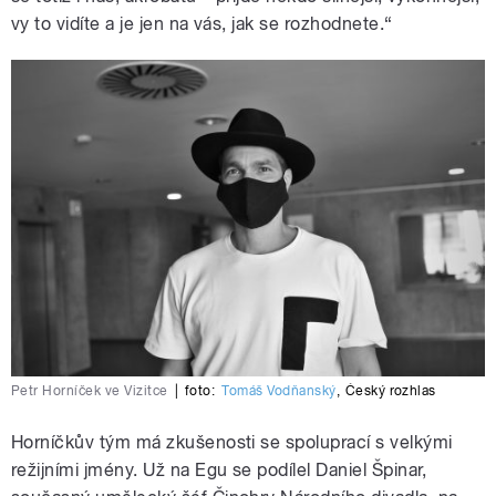
vy to vidíte a je jen na vás, jak se rozhodnete.“
Petr Horníček ve Vizitce
|
foto:
Tomáš Vodňanský
,
Český rozhlas
Horníčkův tým má zkušenosti se spoluprací s velkými
režijními jmény. Už na Egu se podílel Daniel Špinar,