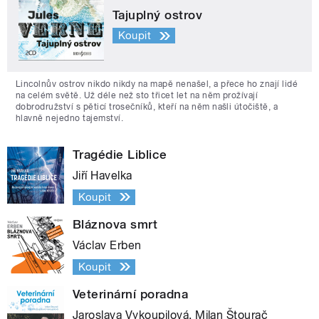
Tajuplný ostrov
Koupit
Lincolnův ostrov nikdo nikdy na mapě nenašel, a přece ho znají lidé
na celém světě. Už déle než sto třicet let na něm prožívají
dobrodružství s pěticí trosečníků, kteří na něm našli útočiště, a
hlavně nejedno tajemství.
Tragédie Liblice
Jiří Havelka
Koupit
Bláznova smrt
Václav Erben
Koupit
Veterinární poradna
Jaroslava Vykoupilová, Milan Štourač