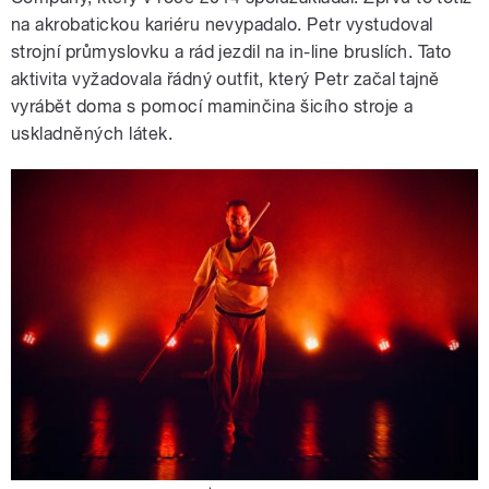
na akrobatickou kariéru nevypadalo. Petr vystudoval
strojní průmyslovku a rád jezdil na in-line bruslích. Tato
aktivita vyžadovala řádný outfit, který Petr začal tajně
vyrábět doma s pomocí maminčina šicího stroje a
uskladněných látek.