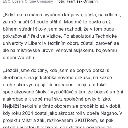
EGO, Losers Cirque Company
|
foto:
František Ortmann
„Když na to máma, vyučená krejčová, přišla, nabídla mi,
že mě naučí šít podle střihů. Moc mě to bavilo a už
během střední školy jsem se rozhodl, že v tom budu
pokračovat,“ řekl ve Vizitce. Po absolutoriu Technické
univerzity v Liberci v textilním oboru zůstal, zároveň se
ale na mistrovské úrovni věnoval asijskému bojovému
umění Wu-shu.
„Jezdili jsme do Číny, kde jsem se poprvé potkal s
akrobacií. Čína je kolébka nového cirkusu, na každé
druhé ulici vystupují lidi pro radost, mají tam také
specializované školy,“ vypočítává s tím, že bojové umění
a akrobacie k sobě mají skrz společné prvky blízko.
Nejbližší setkání s tímto oborem ale proběhlo až v době,
kdy roku 2004 dostal jako akrobat roli v opeře Nagano. V
projektu Mistr a žák, režírovaném SKUTRem, se pak
setkal s Rosťou Novákem, což dodnes považuje za