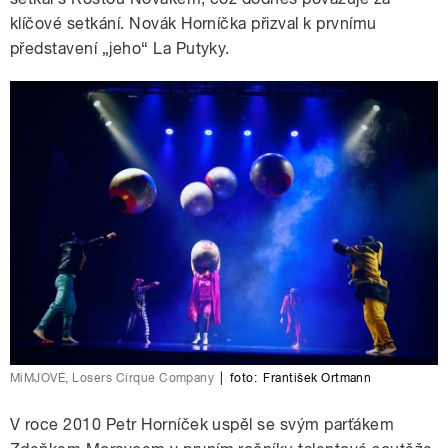
klíčové setkání. Novák Horníčka přizval k prvnímu
představení „jeho“ La Putyky.
MiMJOVÉ, Losers Cirque Company
|
foto:
František Ortmann
V roce 2010 Petr Horníček uspěl se svým parťákem