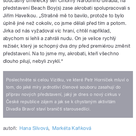
současný umělecký šéf Činohry Národního divadla, na
představení Beach Boy(s) zase akrobati spolupracovali s
Jiřím Havelkou. „Strašně mě to bavilo, protože to bylo
úplně jiné než cokoliv, co jsme dělali před tím a potom.
Jirka od nás vyžadoval víc hraní, chtěl například,
abychom si lehli a zahráli nudu. On je velice rychlý
režisér, který je schopný dva dny před premiérou změnit
představení. Na to jsme my, akrobati, kteří všechno
dlouho pilují, nebyli zvyklí.“
Poslechněte si celou Vizitku, ve které Petr Horníček mluví o
tom, do jaké míry jednotliví členové souboru zasahují do
příprav nových představení, jaký je dnes o nový cirkus v
České republice zájem a jak se k chystaným aktivitám
Divadla Bravo! staví braničtí starousedlíci.
autoři:
Hana Slívová
,
Markéta Kaňková