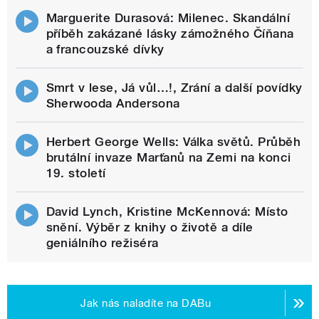
Marguerite Durasová: Milenec. Skandální
příběh zakázané lásky zámožného Číňana
a francouzské dívky
Smrt v lese, Já vůl…!, Zrání a další povídky
Sherwooda Andersona
Herbert George Wells: Válka světů. Průběh
brutální invaze Marťanů na Zemi na konci
19. století
David Lynch, Kristine McKennová: Místo
snění. Výběr z knihy o životě a díle
geniálního režiséra
Jak nás naladíte na DABu