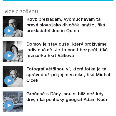
VÍCE Z POŘADU
Když překládám, vyčmuchávám ta
pravá slova jako divočák lanýže, říká
překladatel Justin Quinn
Domov je stav duše, který prožíváme
individuálně. Je to pocit bezpečí, říká
režisérka Ekrt Válková
Fotograf většinou ví, která fotka je ta
správná už při jejím vzniku, říká Michal
Čížek
Gróňané s Dány jsou si blíž než kdy
dřív, říká politický geograf Adam Kočí