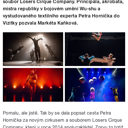
soubor Losers Cirque Company. Principála, akrobata,
mistra republiky v bojovém umění Wu-shu a
vystudovaného textilního experta Petra Horníčka do
Vizitky pozvala Markéta Kaňková.
Pomalu, ale jistě. Tak by se dala popsat cesta Petra
Horníčka za novým cirkusem a souborem Losers Cirque
Company, který v roce 2014 spoluzakládal. Zprvu to totiž