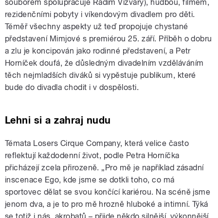
souborem spolupracuje Radim Vizváry), hudbou, filmem,
rezidenčními pobyty i víkendovým divadlem pro děti.
Téměř všechny aspekty už teď propojuje chystané
představení Mimjové s premiérou 25. září. Příběh o dobru
a zlu je koncipován jako rodinné představení, a Petr
Horníček doufá, že důsledným divadelním vzděláváním
těch nejmladších diváků si vypěstuje publikum, které
bude do divadla chodit i v dospělosti.
Lehni si a zahraj nudu
Témata Losers Cirque Company, která velice často
reflektují každodenní život, podle Petra Horníčka
přicházejí zcela přirozeně. „Pro mě je například zásadní
inscenace Ego, kde jsme se dotkli toho, co má
sportovec dělat se svou končící kariérou. Na scéně jsme
jenom dva, a je to pro mě hrozně hluboké a intimní. Týká
se totiž i nás, akrobatů – přijde někdo silnější, výkonnější,