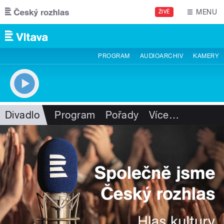
Přejít k hlavnímu obsahu
MENU
ŽIVĚ
PROGRAM
AUDIOARCHIV
KAMERY
Divadlo
Program
Pořady
Více
…