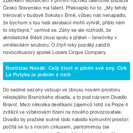
Zdeňkem Moravcem v prvním ročníku talentové soutěže
Česko Slovensko má talent. Překvapilo ho to. „My tehdy
trénovali v budově Sokola v Brně, vůbec nás nenapadlo,
že bychom s tou naší akrobacií mohli vyhrát, přišlo nám
to obyčejné,“ usmívá se. Záhy se ale rozhodli, že
akrobatické štěstí zkusí spolu s přáteli – tanečníky v
uměleckém souboru. O čtyři roky později založili
novocirkusový spolek Losers Cirque Company.
Rostislav Novák: Celý život si plním své sny. Cirk
La Putyka je jedním z nich
Do sedmé sezony vstoupí ve zbrusu novém prostoru
někdejšího Branického divadla, a to pod názvem Divadlo
Bravo!. Mezi několika desítkami zájemců totiž na Praze 4
zvítězil ve výběrovém řízení na nového provozovatele.
Divadlo by pražské scéně rádo nabídlo komunitní prostor:
počítá se tu s novým cirkusem, pantomimou (se