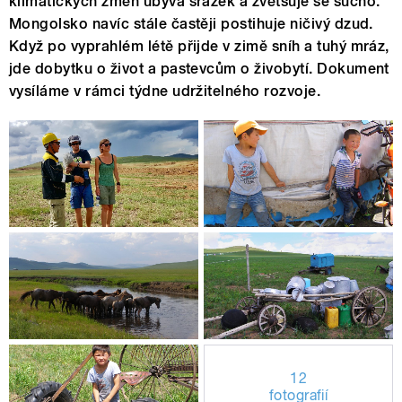
klimatických změn ubývá srážek a zvětšuje se sucho.
Mongolsko navíc stále častěji postihuje ničivý dzud.
Když po vyprahlém létě přijde v zimě sníh a tuhý mráz,
jde dobytku o život a pastevcům o živobytí. Dokument
vysíláme v rámci týdne udržitelného rozvoje.
12
fotografií