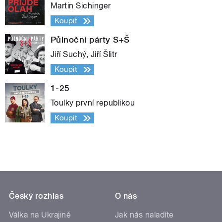
Martin Sichinger
Koupit
Půlnoční párty S+Š
Jiří Suchý, Jiří Šlitr
Koupit
1-25
Toulky první republikou
Koupit
Český rozhlas
O nás
Válka na Ukrajině
Jak nás naladíte