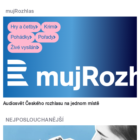
mujRozhlas
Hry a četby
Krimi
Pohádky
Pořady
Živé vysílání
Audiosvět Českého rozhlasu na jednom místě
NEJPOSLOUCHANĚJŠÍ