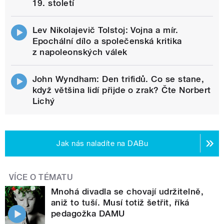
19. století
Lev Nikolajevič Tolstoj: Vojna a mír.
Epochální dílo a společenská kritika
z napoleonských válek
John Wyndham: Den trifidů. Co se stane,
když většina lidí přijde o zrak? Čte Norbert
Lichý
Jak nás naladíte na DABu
VÍCE O TÉMATU
Mnohá divadla se chovají udržitelně,
aniž to tuší. Musí totiž šetřit, říká
pedagožka DAMU