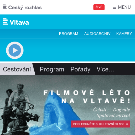
Přejít k hlavnímu obsahu
MENU
ŽIVĚ
PROGRAM
AUDIOARCHIV
KAMERY
Cestování
Program
Pořady
Více
…