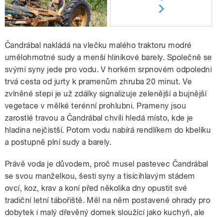
Čandrábal nakládá na vlečku malého traktoru modré
umělohmotné sudy a menší hliníkové barely. Společně se
svými syny jede pro vodu. V horkém srpnovém odpoledni
trvá cesta od jurty k pramenům zhruba 20 minut. Ve
zvlněné stepi je už zdálky signalizuje zelenější a bujnější
vegetace v mělké terénní prohlubni. Prameny jsou
zarostlé travou a Čandrábal chvíli hledá místo, kde je
hladina nejčistší. Potom vodu nabírá rendlíkem do kbelíku
a postupně plní sudy a barely.
Právě voda je důvodem, proč musel pastevec Čandrábal
se svou manželkou, šesti syny a tisícihlavým stádem
ovcí, koz, krav a koní před několika dny opustit své
tradiční letní tábořiště. Měl na něm postavené ohrady pro
dobytek i malý dřevěný domek sloužící jako kuchyň, ale