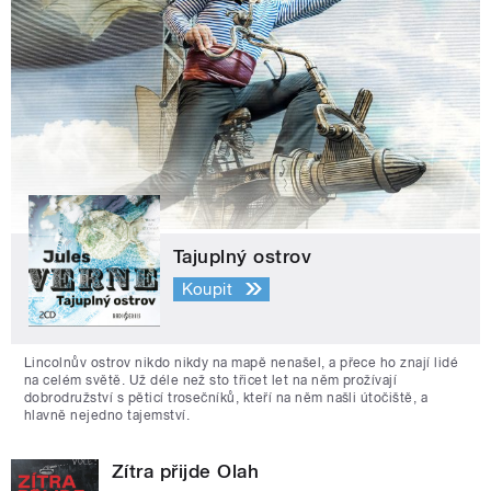
Tajuplný ostrov
Koupit
Lincolnův ostrov nikdo nikdy na mapě nenašel, a přece ho znají lidé
na celém světě. Už déle než sto třicet let na něm prožívají
dobrodružství s pěticí trosečníků, kteří na něm našli útočiště, a
hlavně nejedno tajemství.
Zítra přijde Olah