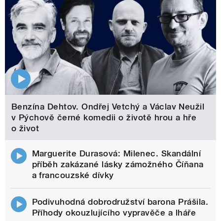
Benzína Dehtov. Ondřej Vetchý a Václav Neužil
v Pýchově černé komedii o životě hrou a hře
o život
Marguerite Durasová: Milenec. Skandální
příběh zakázané lásky zámožného Číňana
a francouzské dívky
Podivuhodná dobrodružství barona Prášila.
Příhody okouzlujícího vypravěče a lháře