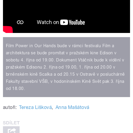
Film Power in Our Hands bude v rámci festivalu Film a
architektura se bude promítat v pražském kine Edison v
sobotu 4. října od 19.00. Dokument Vtáčnik bude k vidění v
pražském Edisonu 2. října od 19.00, 1. října od 20.00 v
brněnském kině Scalka a od 20.15 v Ostravě v posluchárně
Fakulty stavební VŠB, v hodonínském Kině Svět pak 3. října
od 18.00.
autoři:
Tereza Lišková
,
Anna Mašátová