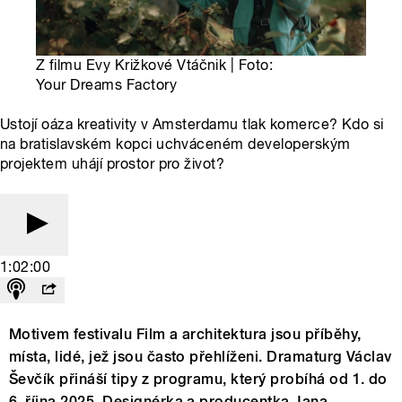
Z filmu Evy Križkové Vtáčnik | Foto:
Your Dreams Factory
Ustojí oáza kreativity v Amsterdamu tlak komerce? Kdo si
na bratislavském kopci uchváceném developerským
projektem uhájí prostor pro život?
1:02:00
Motivem festivalu Film a architektura jsou příběhy,
místa, lidé, jež jsou často přehlíženi. Dramaturg Václav
Ševčík přináší tipy z programu, který probíhá od 1. do
6. října 2025. Designérka a producentka Jana