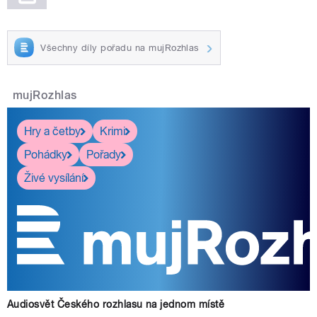
Všechny díly pořadu na mujRozhlas
mujRozhlas
Hry a četby
Krimi
Pohádky
Pořady
Živé vysílání
Audiosvět Českého rozhlasu na jednom místě