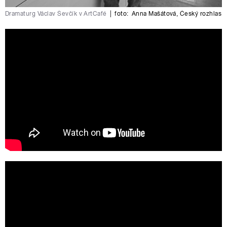
Dramaturg Václav Ševčík v ArtCafé
|
foto:
Anna Mašátová
,
Český rozhlas
De Kracht van Onze Handen -
crowdfunding film
Film Vtáčnik - TRAILER