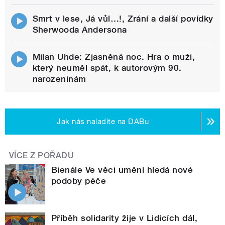
Smrt v lese, Já vůl…!, Zrání a další povídky
Sherwooda Andersona
Milan Uhde: Zjasněná noc. Hra o muži,
který neuměl spát, k autorovým 90.
narozeninám
Jak nás naladíte na DABu
VÍCE Z POŘADU
Bienále Ve věci umění hledá nové
podoby péče
Příběh solidarity žije v Lidicích dál,