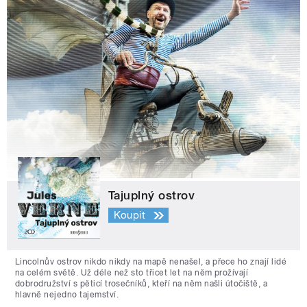
Tajuplný ostrov
Koupit
Lincolnův ostrov nikdo nikdy na mapě nenašel, a přece ho znají lidé
na celém světě. Už déle než sto třicet let na něm prožívají
dobrodružství s pěticí trosečníků, kteří na něm našli útočiště, a
hlavně nejedno tajemství.