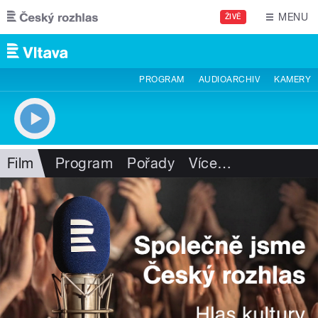
Přejít k hlavnímu obsahu
MENU
ŽIVĚ
PROGRAM
AUDIOARCHIV
KAMERY
Film
Program
Pořady
Více
…