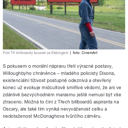
Film Tři billboardy kousek za Ebbingem
|
foto: CinemArt
S pokusem o morální nápravu třetí výrazné postavy,
Willoughbyho chráněnce – mladého policisty Dixona,
existenciální tíživost postupně odeznívá a otevřený
konec už evokuje midcultově smířlivé vědomí, že ani ve
zdánlivě bezvýchodném marasmu ještě nemusí být vše
ztraceno. Možná to činí z Třech billboardů aspiranta na
Oscary, ale také tím vyniká nevyváženost celku a
nedotaženost McDonaghova tvůrčího záměru.