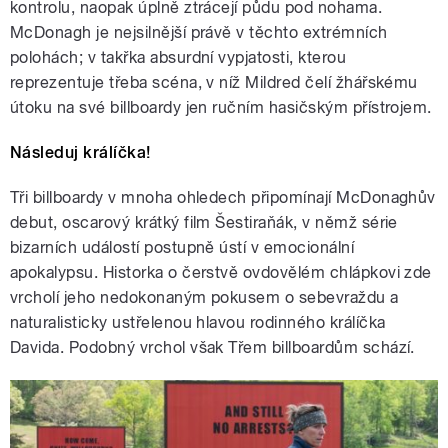
kontrolu, naopak úplně ztrácejí půdu pod nohama.
McDonagh je nejsilnější právě v těchto extrémních
polohách; v takřka absurdní vypjatosti, kterou
reprezentuje třeba scéna, v níž Mildred čelí žhářskému
útoku na své billboardy jen ručním hasičským přístrojem.
Následuj králíčka!
Tři billboardy v mnoha ohledech připomínají McDonaghův
debut, oscarový krátký film Šestiraňák, v němž série
bizarních událostí postupně ústí v emocionální
apokalypsu. Historka o čerstvě ovdovělém chlápkovi zde
vrcholí jeho nedokonaným pokusem o sebevraždu a
naturalisticky ustřelenou hlavou rodinného králíčka
Davida. Podobný vrchol však Třem billboardům schází.