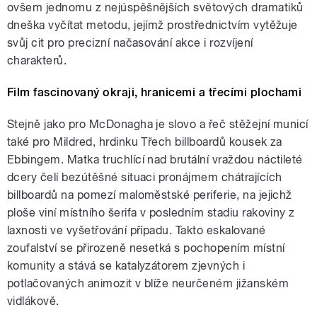
ovšem jednomu z nejúspěšnějších světových dramatiků
dneška vyčítat metodu, jejímž prostřednictvím vytěžuje
svůj cit pro precizní načasování akce i rozvíjení
charakterů.
Film fascinovaný okraji, hranicemi a třecími plochami
Stejně jako pro McDonagha je slovo a řeč stěžejní municí
také pro Mildred, hrdinku Třech billboardů kousek za
Ebbingem. Matka truchlící nad brutální vraždou náctileté
dcery čelí bezútěšné situaci pronájmem chátrajících
billboardů na pomezí maloměstské periferie, na jejichž
ploše viní místního šerifa v posledním stadiu rakoviny z
laxnosti ve vyšetřování případu. Takto eskalované
zoufalství se přirozeně nesetká s pochopením místní
komunity a stává se katalyzátorem zjevných i
potlačovaných animozit v blíže neurčeném jižanském
vidlákově.