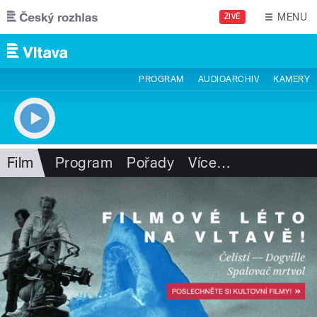
Přejít k hlavnímu obsahu
MENU
ŽIVĚ
PROGRAM
AUDIOARCHIV
KAMERY
Film
Program
Pořady
Více
…