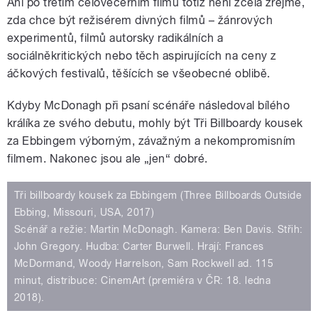
Ani po třetím celovečerním filmu totiž není zcela zřejmé,
zda chce být režisérem divných filmů – žánrových
experimentů, filmů autorsky radikálních a
sociálněkritických nebo těch aspirujících na ceny z
áčkových festivalů, těšících se všeobecné oblibě.
Kdyby McDonagh při psaní scénáře následoval bílého
králíka ze svého debutu, mohly být Tři Billboardy kousek
za Ebbingem výborným, závažným a nekompromisním
filmem. Nakonec jsou ale „jen“ dobré.
Tři billboardy kousek za Ebbingem (Three Billboards Outside
Ebbing, Missouri, USA, 2017)
Scénář a režie: Martin McDonagh. Kamera: Ben Davis. Střih:
John Gregory. Hudba: Carter Burwell. Hrají: Frances
McDormand, Woody Harrelson, Sam Rockwell ad. 115
minut, distribuce: CinemArt (premiéra v ČR: 18. ledna
2018).