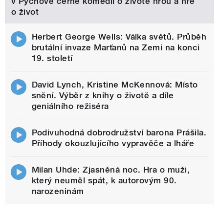
v Pýchově černé komedii o životě hrou a hře
o život
Herbert George Wells: Válka světů. Průběh
brutální invaze Marťanů na Zemi na konci
19. století
David Lynch, Kristine McKennová: Místo
snění. Výběr z knihy o životě a díle
geniálního režiséra
Podivuhodná dobrodružství barona Prášila.
Příhody okouzlujícího vypravěče a lháře
Milan Uhde: Zjasněná noc. Hra o muži,
který neuměl spát, k autorovým 90.
narozeninám