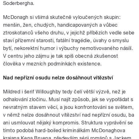
Soderbergha.
McDonagh si všímá skutečně vyloučených skupin:
menšin, žen, chudých, handicapovaných a vůbec
ztroskotanců všeho druhu, v jejichž příbězích vedle sebe
staví přízemní starosti, fatální tragédie, úvahy o smyslu
bytí, nekorektní humor i výbuchy nemotivovaného násilí.
V centru jeho zájmu je tak spíš obecná zkušenost
člověka v mezních podmínkách existence.
Nad nepřízní osudu nelze dosáhnout vítězství
Mildred i šerif Willoughby tedy čelí větší výzvě, než je
odhalování zločinu. Musí najít způsob, jak se vypořádat s
nevratným stavem věcí, a jsou konfrontováni se světem,
v němž nelze dosáhnout vítězství nad nepřízní osudu, ba
ani usmlouvat nějaký kompromis. Struktura vyprávění se
tímto podobá hard-boiled kriminálkám McDonaghova
krajana Kena Bruena, především sérii románů s Jackem