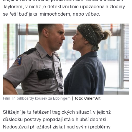
Taylorem, v nichž je detektivní linie upozaděna a zločiny
se řeší buď jaksi mimochodem, nebo vůbec.
Film Tři billboardy kousek za Ebbingem
|
foto: CinemArt
Stěžejní je tu řetězení tragických situací, v jejichž
důsledku postavy propadají stále hlubší depresi.
Nedostávají příležitost získat nad svými problémy