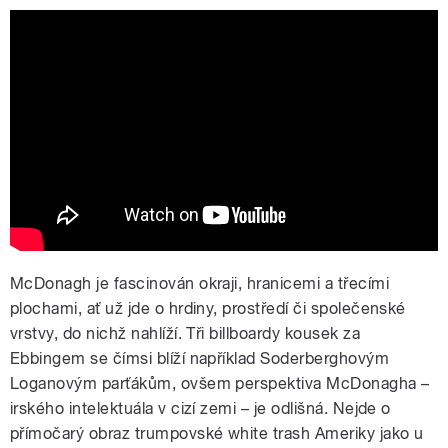
Tři billboardy kousek za
Ebbingem/Three Billboards Outside
Ebbing (2018) oficiální HD trailer #1[CZ]
McDonagh je fascinován okraji, hranicemi a třecími
plochami, ať už jde o hrdiny, prostředí či společenské
vrstvy, do nichž nahlíží. Tři billboardy kousek za
Ebbingem se čímsi blíží například Soderberghovým
Loganovým parťákům, ovšem perspektiva McDonagha –
irského intelektuála v cizí zemi – je odlišná. Nejde o
přímočarý obraz trumpovské white trash Ameriky jako u