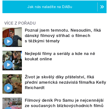
Jak nás naladíte na DABu
VÍCE Z POŘADU
Poznal jsem temnotu. Nesoudím, říká
dánský filmový střihač o filmech
s těžkými tématy
Nejlepší filmy a seriály a kde na ně
koukat online
Život je skvělý díky přátelství, říká
přední americká nezávislá filmařka Kelly
Reichardt
Filmový deník Pro Samu je nejcennější
ze současných blízkovýchodních filmů