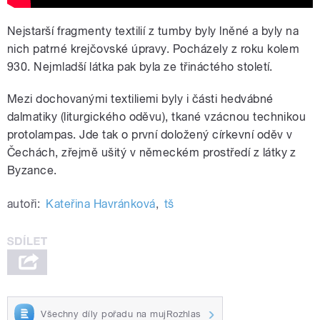
Nejstarší fragmenty textilií z tumby byly lněné a byly na
nich patrné krejčovské úpravy. Pocházely z roku kolem
930. Nejmladší látka pak byla ze třináctého století.
Mezi dochovanými textiliemi byly i části hedvábné
dalmatiky (liturgického oděvu), tkané vzácnou technikou
protolampas. Jde tak o první doložený církevní oděv v
Čechách, zřejmě ušitý v německém prostředí z látky z
Byzance.
autoři:
Kateřina Havránková
,
tš
Všechny díly pořadu na mujRozhlas