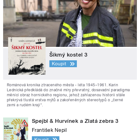
Šikmý kostel 3
Koupit
Románová kronika ztraceného města - léta 1945–1961. Karin
Lednická předkládá do značné míry převratný, dosavadní paradigma
měnící obraz hornického regionu, jehož zahlazenou historii stále
překrývá tlustá vrstva mýtů a zakořeněných stereotypů o „černé
zemi a rudém kraji“.
Spejbl & Hurvínek a Zlatá zebra 3
František Nepil
Koupit