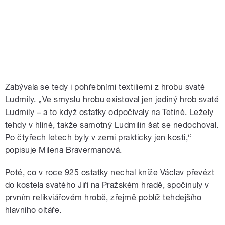
Zabývala se tedy i pohřebními textiliemi z hrobu svaté
Ludmily. „Ve smyslu hrobu existoval jen jediný hrob svaté
Ludmily – a to když ostatky odpočívaly na Tetíně. Ležely
tehdy v hlíně, takže samotný Ludmilin šat se nedochoval.
Po čtyřech letech byly v zemi prakticky jen kosti,“
popisuje Milena Bravermanová.
Poté, co v roce 925 ostatky nechal kníže Václav převézt
do kostela svatého Jiří na Pražském hradě, spočinuly v
prvním relikviářovém hrobě, zřejmě poblíž tehdejšího
hlavního oltáře.