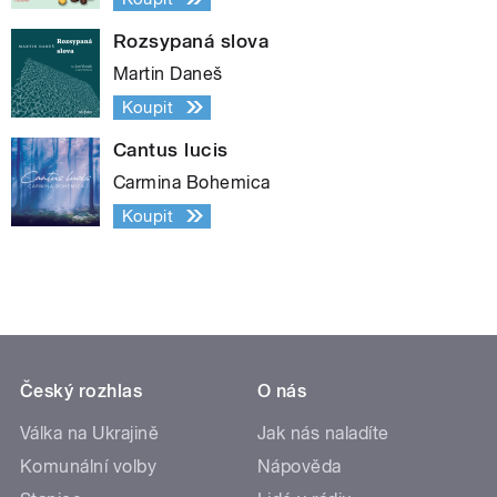
Rozsypaná slova
Martin Daneš
Koupit
Cantus lucis
Carmina Bohemica
Koupit
Český rozhlas
O nás
Válka na Ukrajině
Jak nás naladíte
Komunální volby
Nápověda