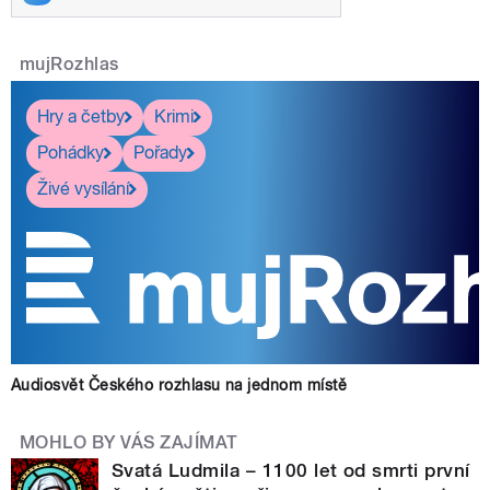
mujRozhlas
Hry a četby
Krimi
Pohádky
Pořady
Živé vysílání
Audiosvět Českého rozhlasu na jednom místě
MOHLO BY VÁS ZAJÍMAT
Svatá Ludmila – 1100 let od smrti první