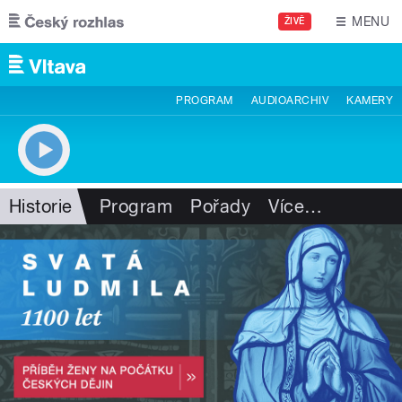
Přejít k hlavnímu obsahu
MENU
ŽIVĚ
PROGRAM
AUDIOARCHIV
KAMERY
Historie
Program
Pořady
Více
…