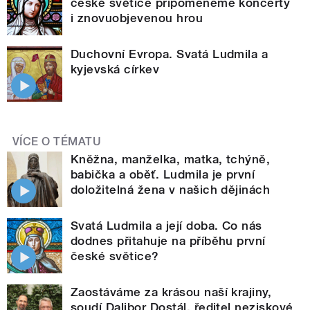
české světice připomeneme koncerty
i znovuobjevenou hrou
Duchovní Evropa. Svatá Ludmila a
kyjevská církev
VÍCE O TÉMATU
Kněžna, manželka, matka, tchýně,
babička a oběť. Ludmila je první
doložitelná žena v našich dějinách
Svatá Ludmila a její doba. Co nás
dodnes přitahuje na příběhu první
české světice?
Zaostáváme za krásou naší krajiny,
soudí Dalibor Dostál, ředitel neziskové