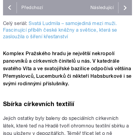
Předchozí
Následující
Celý seriál:
Svatá Ludmila – samojediná mezi muži.
Fascinující příběh české kněžny a světice, která se
zasloužila o šíření křesťanství
Komplex Pražského hradu je největší nekropolí
panovníků a církevních činitelů u nás. V katedrále
svatého Víta a ve svatojiřské bazilice odpočívá většina
Přemyslovců, Lucemburků či někteří Habsburkové i se
svými rodinnými příslušníky.
Sbírka církevních textilií
Jejich ostatky byly baleny do speciálních církevních
látek, které teď na Hradě tvoří ohromnou textilní sbírku a
jsou uloženy v depozitářích. Téměř třicet let o ně