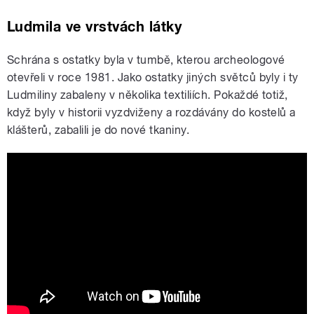
Ludmila ve vrstvách látky
Schrána s ostatky byla v tumbě, kterou archeologové
otevřeli v roce 1981. Jako ostatky jiných světců byly i ty
Ludmiliny zabaleny v několika textiliích. Pokaždé totiž,
když byly v historii vyzdviženy a rozdávány do kostelů a
klášterů, zabalili je do nové tkaniny.
Sv. Ludmila a tumby českých svatých