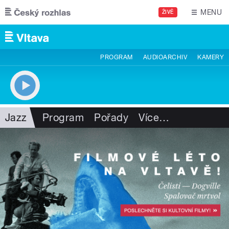
Přejít k hlavnímu obsahu
MENU
ŽIVĚ
PROGRAM
AUDIOARCHIV
KAMERY
Jazz
Program
Pořady
Více
…