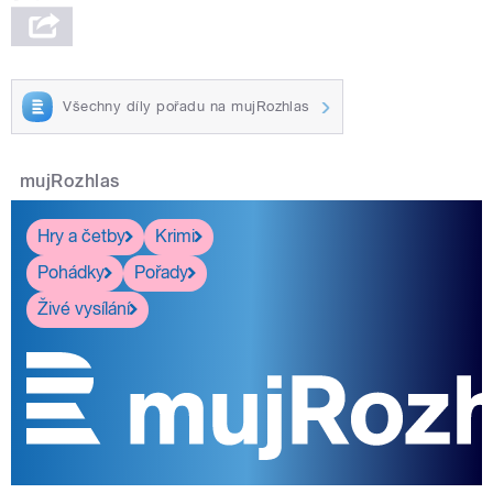
Všechny díly pořadu na mujRozhlas
mujRozhlas
Hry a četby
Krimi
Pohádky
Pořady
Živé vysílání