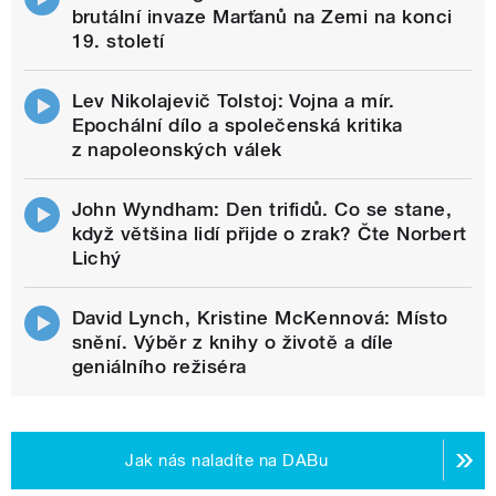
brutální invaze Marťanů na Zemi na konci
19. století
Lev Nikolajevič Tolstoj: Vojna a mír.
Epochální dílo a společenská kritika
z napoleonských válek
John Wyndham: Den trifidů. Co se stane,
když většina lidí přijde o zrak? Čte Norbert
Lichý
David Lynch, Kristine McKennová: Místo
snění. Výběr z knihy o životě a díle
geniálního režiséra
Jak nás naladíte na DABu