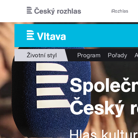
Přejít k hlavnímu obsahu
iRozhlas
Životní styl
Program
Pořady
A