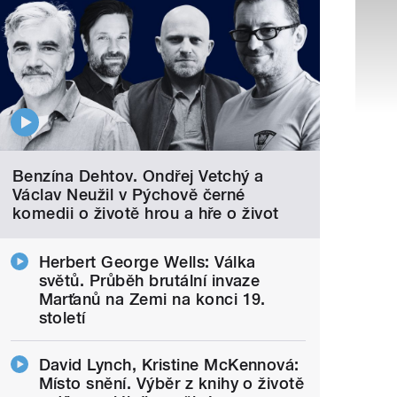
Benzína Dehtov. Ondřej Vetchý a
Václav Neužil v Pýchově černé
komedii o životě hrou a hře o život
Herbert George Wells: Válka
světů. Průběh brutální invaze
Marťanů na Zemi na konci 19.
století
David Lynch, Kristine McKennová:
Místo snění. Výběr z knihy o životě