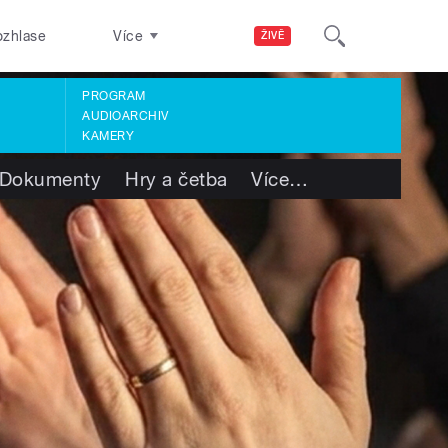
ozhlase
Více
ŽIVĚ
PROGRAM
AUDIOARCHIV
KAMERY
Dokumenty
Hry a četba
Více
…