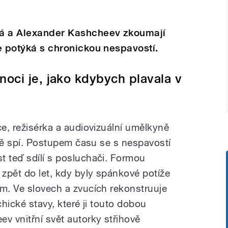
vá a Alexander Kashcheev zkoumají
se potýká s chronickou nespavostí.
oci je, jako kdybych plavala v
ce, režisérka a audiovizuální umělkyně
atně spí. Postupem času se s nespavostí
t teď sdílí s posluchači. Formou
zpět do let, kdy byly spánkové potíže
em. Ve slovech a zvucích rekonstruuje
chické stavy, které ji touto dobou
v vnitřní svět autorky střihově