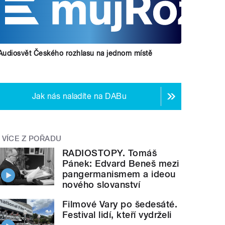
Audiosvět Českého rozhlasu na jednom místě
Jak nás naladíte na DABu
VÍCE Z POŘADU
RADIOSTOPY. Tomáš
Pánek: Edvard Beneš mezi
pangermanismem a ideou
nového slovanství
Filmové Vary po šedesáté.
Festival lidí, kteří vydrželi