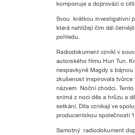
komponuje a doprovází o citl
Svou krátkou investigativní p
která nahlížejí čím dál četněj
pohledu.
Radiodokument vznikl v souv
autorského filmu Hun Tun. Kr
nespavkyně Magdy s bájnou
zkušenost inspirovala tvůrce
názvem Noční chodci. Tento 
snímá z noci děs a hrůzu a dě
setkání. Díla vznikají ve spo
producentskou společností 1
Samotný radiodokument dopl