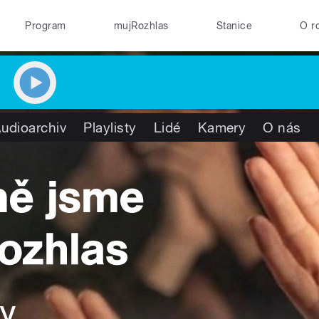
Program
mujRozhlas
Stanice
O r
udioarchiv
Playlisty
Lidé
Kamery
O nás