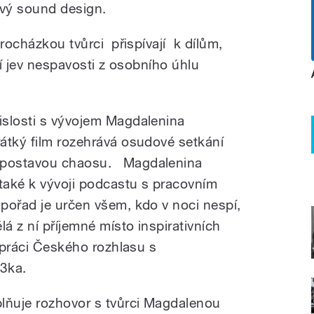
ivý sound design.
rocházkou tvůrci přispívají k dílům,
ší jev nespavosti z osobního úhlu
islosti s vývojem Magdalenina
átký film rozehrává osudové setkání
 postavou chaosu. Magdalenina
 také k vývoji podcastu s pracovním
pořad je určen všem, kdo v noci nespí,
lá z ní příjemné místo inspirativních
lupráci Českého rozhlasu s
3ka.
ňuje rozhovor s tvůrci Magdalenou