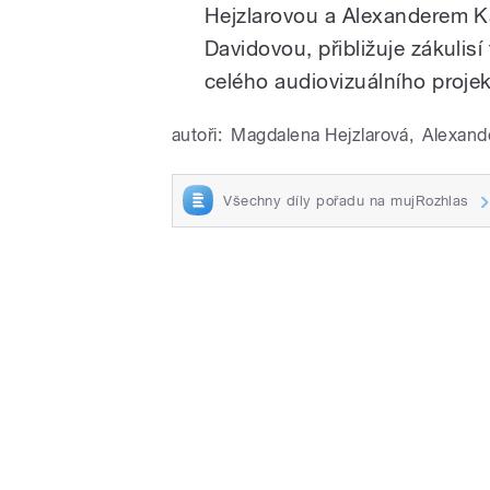
Hejzlarovou a Alexanderem 
Davidovou, přibližuje zákulis
celého audiovizuálního projek
autoři:
Magdalena Hejzlarová
,
Alexand
Všechny díly pořadu na mujRozhlas