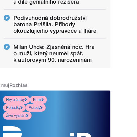
a díle geniálního režiséra
Podivuhodná dobrodružství
barona Prášila. Příhody
okouzlujícího vypravěče a lháře
Milan Uhde: Zjasněná noc. Hra
o muži, který neuměl spát,
k autorovým 90. narozeninám
mujRozhlas
Hry a četby
Krimi
Pohádky
Pořady
Živé vysílání