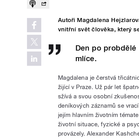
Autoři Magdalena Hejzlaro
vnitřní svět člověka, který 
Den po probdělé n
mlíce.
Magdalena je čerstvá třicátni
žijící v Praze. Už pár let šp
sžívá a svou osobní zkušenos
deníkových záznamů se vrací 
jejím hlavním životním témat
životní situace, fyzické a psy
provázely. Alexander Kashchee