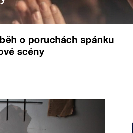
říběh o poruchách spánku
kové scény