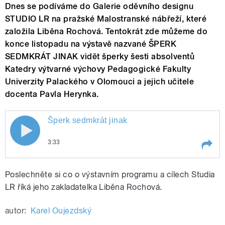
Dnes se podíváme do Galerie oděvního designu
STUDIO LR na pražské Malostranské nábřeží, které
založila Liběna Rochová. Tentokrát zde můžeme do
konce listopadu na výstavě nazvané ŠPERK
SEDMKRÁT JINAK vidět šperky šesti absolventů
Katedry výtvarné výchovy Pedagogické Fakulty
Univerzity Palackého v Olomouci a jejich učitele
docenta Pavla Herynka.
Šperk sedmkrát jinak
Šperk sedmkrát jinak
3:33
Play /
Šperk sedmkrát jinak
Poslechněte si co o výstavním programu a cílech Studia
LR říká jeho zakladatelka Liběna Rochová.
autor:
Karel Oujezdský