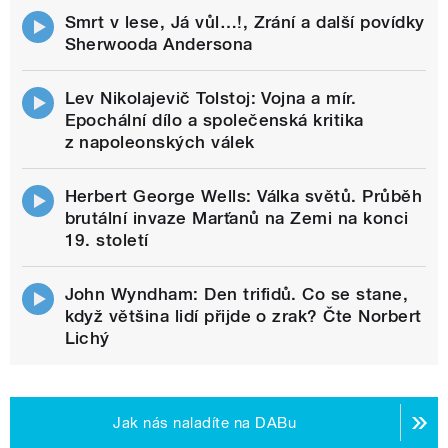
Smrt v lese, Já vůl…!, Zrání a další povídky
Sherwooda Andersona
Lev Nikolajevič Tolstoj: Vojna a mír.
Epochální dílo a společenská kritika
z napoleonských válek
Herbert George Wells: Válka světů. Průběh
brutální invaze Marťanů na Zemi na konci
19. století
John Wyndham: Den trifidů. Co se stane,
když většina lidí přijde o zrak? Čte Norbert
Lichý
Jak nás naladíte na DABu