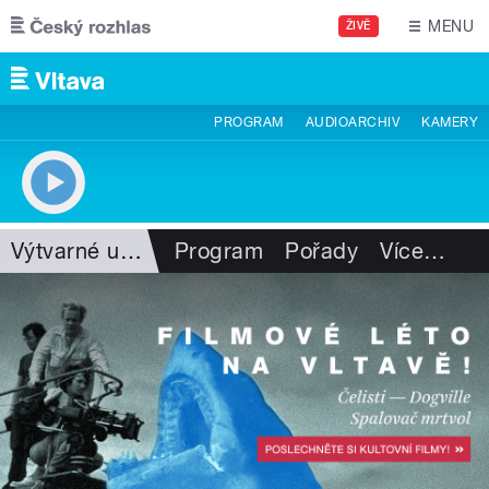
Přejít k hlavnímu obsahu
MENU
ŽIVĚ
PROGRAM
AUDIOARCHIV
KAMERY
Výtvarné umění
Program
Pořady
Více
…