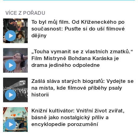
VÍCE Z POŘADU
To byl můj film. Od Kříženeckého po
současnost: Pusťte si do uší filmové
dějiny
„Touha vymanit se z vlastních zmatků.“
Film Mistryně Bohdana Karáska je
drama jediného odpoledne
Zašlá sláva starých biografů: Vydejte se
na místa, kde filmové příběhy psaly
historii
Knižní kultivátor: Vnitřní život zvířat,
básně jako nostalgický příliv a
encyklopedie porozumění