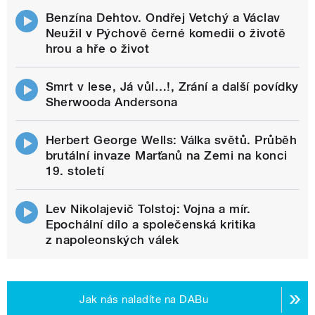
Benzína Dehtov. Ondřej Vetchý a Václav
Neužil v Pýchově černé komedii o životě
hrou a hře o život
Smrt v lese, Já vůl…!, Zrání a další povídky
Sherwooda Andersona
Herbert George Wells: Válka světů. Průběh
brutální invaze Marťanů na Zemi na konci
19. století
Lev Nikolajevič Tolstoj: Vojna a mír.
Epochální dílo a společenská kritika
z napoleonských válek
Jak nás naladíte na DABu