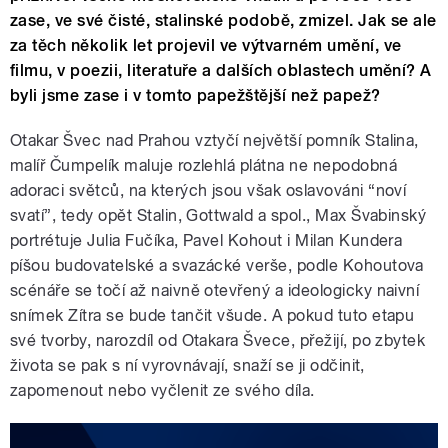
zase, ve své čisté, stalinské podobě, zmizel. Jak se ale
za těch několik let projevil ve výtvarném umění, ve
filmu, v poezii, literatuře a dalších oblastech umění? A
byli jsme zase i v tomto papežštější než papež?
Otakar Švec nad Prahou vztyčí největší pomník Stalina,
malíř Čumpelík maluje rozlehlá plátna ne nepodobná
adoraci světců, na kterých jsou však oslavováni “noví
svatí”, tedy opět Stalin, Gottwald a spol., Max Švabinský
portrétuje Julia Fučíka, Pavel Kohout i Milan Kundera
píšou budovatelské a svazácké verše, podle Kohoutova
scénáře se točí až naivně otevřený a ideologicky naivní
snímek Zítra se bude tančit všude. A pokud tuto etapu
své tvorby, narozdíl od Otakara Švece, přežijí, po zbytek
života se pak s ní vyrovnávají, snaží se ji odčinit,
zapomenout nebo vyčlenit ze svého díla.