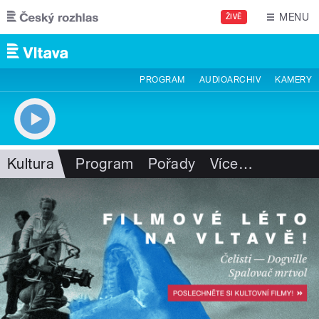
Přejít k hlavnímu obsahu
MENU
ŽIVĚ
PROGRAM
AUDIOARCHIV
KAMERY
Kultura
Program
Pořady
Více
…