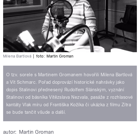
Milena Bartlová
|
foto:
Martin Groman
O tzv. sorele s Martinem Gromanem hovořili Milena Bartlová
a Vít Schmarc. Pořad doprovází historické nahrávky jako
dopis Stalinovi přednesený Rudolfem Slánským, vyznání
Stalinovi od básníka Vítězslava Nezvala, pasáže z rozhlasové
kantáty Vlak míru od Františka Kožíka či ukázka z filmu Zítra
se bude tančit všude a další.
autor:
Martin Groman