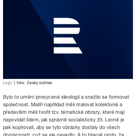
Logo
|
foto:
Český rozhlas
Bylo to umění prosycené ideologií a snažilo se formovat
společnost. Malíři například měli malovat kolektivně a
především měli tvořit tzv. tématické obrazy, které mají
napovídat lidem, jak správně socialisticky žít. Levně je
pak kopírovali, aby se tyto obrázky dostaly do všech
domácností, což se ale nevedlo. A to hlavně proto, že