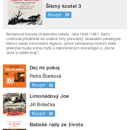
Šikmý kostel 3
Koupit
Románová kronika ztraceného města - léta 1945–1961. Karin
Lednická předkládá do značné míry převratný, dosavadní paradigma
měnící obraz hornického regionu, jehož zahlazenou historii stále
překrývá tlustá vrstva mýtů a zakořeněných stereotypů o „černé
zemi a rudém kraji“.
Dej mi pokoj
Petra Štarková
Koupit
Limonádový Joe
Jiří Brdečka
Koupit
Babské rady ze života