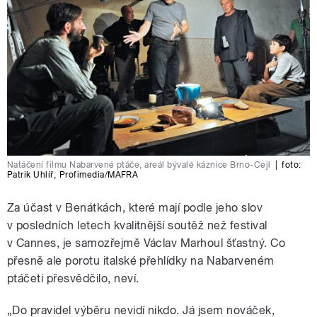
Natáčení filmu Nabarvené ptáče, areál bývalé káznice Brno-Cejl
|
foto:
Patrik Uhlíř
,
Profimedia/MAFRA
Za účast v Benátkách, které mají podle jeho slov
v posledních letech kvalitnější soutěž než festival
v Cannes, je samozřejmě Václav Marhoul šťastný. Co
přesně ale porotu italské přehlídky na Nabarveném
ptáčeti přesvědčilo, neví.
„Do pravidel výběru nevidí nikdo. Já jsem nováček,