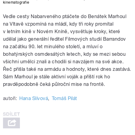
kinematografie
Vedle cesty Nabarveného ptáčete do Benátek Marhoul
na Vltavě vzpomíná na mládí, kdy tři roky promítal
v letním kině v Novém Kníně, vysvětluje kroky, které
udělal jako generální ředitel Filmových studií Barrandov
na začátku 90. let minulého století, a mluví o
bohatýrských osmdesátých letech, kdy se mezi sebou
všichni umělci znali a chodili si navzájem na své akce.
Řeč přišla také na armádu a hodnoty, které dnes zastává.
Sám Marhoul je stále aktivní voják a příští rok ho
pravděpodobně čeká půlroční mise na frontě.
autoři:
Hana Slívová
,
Tomáš Pilát