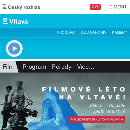
Přejít k hlavnímu obsahu
MENU
ŽIVĚ
PROGRAM
AUDIOARCHIV
KAMERY
Film
Program
Pořady
Více
…