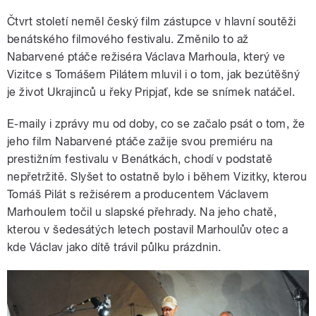
Čtvrt století neměl český film zástupce v hlavní soutěži
benátského filmového festivalu. Změnilo to až
Nabarvené ptáče režiséra Václava Marhoula, který ve
Vizitce s Tomášem Pilátem mluvil i o tom, jak bezútěšný
je život Ukrajinců u řeky Pripjať, kde se snímek natáčel.
E-maily i zprávy mu od doby, co se začalo psát o tom, že
jeho film Nabarvené ptáče zažije svou premiéru na
prestižním festivalu v Benátkách, chodí v podstatě
nepřetržitě. Slyšet to ostatně bylo i během Vizitky, kterou
Tomáš Pilát s režisérem a producentem Václavem
Marhoulem točil u slapské přehrady. Na jeho chatě,
kterou v šedesátých letech postavil Marhoulův otec a
kde Václav jako dítě trávil půlku prázdnin.