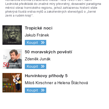
Lednická předkládá do značné míry převratný, dosavadní paradigma
měnící obraz hornického regionu, jehož zahlazenou historii stále
překrývá tlustá vrstva mýtů a zakořeněných stereotypů o „černé
zemi a rudém kraji“.
Tropické noci
Jakub Fránek
Koupit
50 moravských pověstí
Zdeněk Junák
Koupit
Hurvínkovy příhody 5
Miloš Kirschner a Helena Štáchová
Koupit