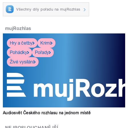
Všechny díly pořadu na mujRozhlas
mujRozhlas
Hry a četby
Krimi
Pohádky
Pořady
Živé vysílání
Audiosvět Českého rozhlasu na jednom místě
NEJPOSLOUCHANĚJŠÍ