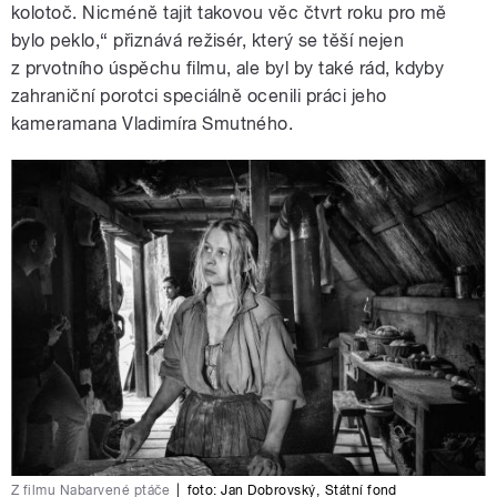
kolotoč. Nicméně tajit takovou věc čtvrt roku pro mě
bylo peklo,“ přiznává režisér, který se těší nejen
z prvotního úspěchu filmu, ale byl by také rád, kdyby
zahraniční porotci speciálně ocenili práci jeho
kameramana Vladimíra Smutného.
Z filmu Nabarvené ptáče
|
foto:
Jan Dobrovský
,
Státní fond