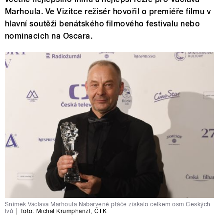
Marhoula. Ve Vizitce režisér hovořil o premiéře filmu v
hlavní soutěži benátského filmového festivalu nebo
nominacích na Oscara.
Snímek Václava Marhoula Nabarvené ptáče získalo celkem osm Českých
lvů
|
foto:
Michal Krumphanzl
,
ČTK