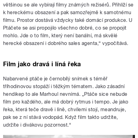
většinou se ale vybírají filmy známých režisérů. Přihlíží se
k hereckému obsazení a pak samozřejmě k samotnému
filmu. Prostor dostává vždycky také domácí produkce. U
Ptáčete se asi propojilo všechno dobré, co se propojit
mohlo. Jde o to film, který není banální, má skvělé
herecké obsazení i dobrého sales agenta,“ vypočítává.
Film jako dravá i líná řeka
Nabarvené ptáče je černobílý snímek s téměř
tříhodinovou stopáží i těžkým tématem. Jako zásadní
hendikep to ale Marhoul nevnímá. „Ptáče sice nebude
film pro každého, ale má dobrý rytmus i tempo. Je jako
řeka, která teče dravě i líně, chvílemi stojí, meandruje,
pak se z ní stává vodopád. Když film takto udržíte,
udržíte i divákovu pozornost.“