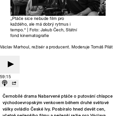
„Ptáče sice nebude film pro
každého, ale má dobrý rytmus i
tempo.“ | Foto: Jakub Čech, Státní
fond kinematografie
Václav Marhoul, režisér a producent. Moderuje Tomáš Pilát
59:15
Černobílé drama Nabarvené ptáče o putování chlapce
východoevropským venkovem během druhé světové
války ovládlo České lvy. Posbíralo hned devět cen,
včetně nejlepšího filmu a nejlepší režie pro Václava