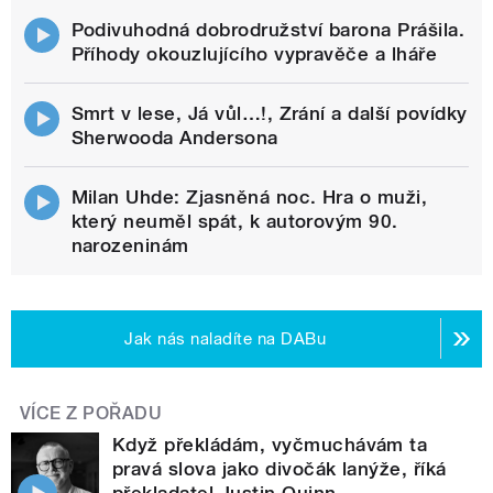
Podivuhodná dobrodružství barona Prášila.
Příhody okouzlujícího vypravěče a lháře
Smrt v lese, Já vůl…!, Zrání a další povídky
Sherwooda Andersona
Milan Uhde: Zjasněná noc. Hra o muži,
který neuměl spát, k autorovým 90.
narozeninám
Jak nás naladíte na DABu
VÍCE Z POŘADU
Když překládám, vyčmuchávám ta
pravá slova jako divočák lanýže, říká
překladatel Justin Quinn