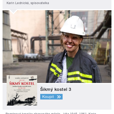
Karin Lednická, spisovatelka
Šikmý kostel 3
Koupit
Románová kronika ztraceného města - léta 1945–1961. Karin