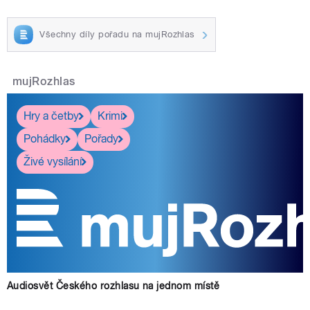
Všechny díly pořadu na mujRozhlas
mujRozhlas
Hry a četby
Krimi
Pohádky
Pořady
Živé vysílání
Audiosvět Českého rozhlasu na jednom místě