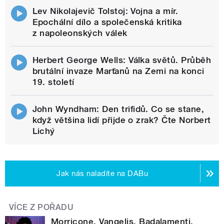
Lev Nikolajevič Tolstoj: Vojna a mír.
Epochální dílo a společenská kritika
z napoleonských válek
Herbert George Wells: Válka světů. Průběh
brutální invaze Marťanů na Zemi na konci
19. století
John Wyndham: Den trifidů. Co se stane,
když většina lidí přijde o zrak? Čte Norbert
Lichý
Jak nás naladíte na DABu
VÍCE Z POŘADU
Morricone, Vangelis, Badalamenti.