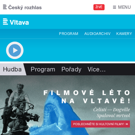
Přejít k hlavnímu obsahu
MENU
ŽIVĚ
PROGRAM
AUDIOARCHIV
KAMERY
Hudba
Program
Pořady
Více
…