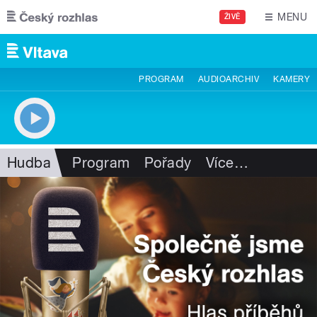
Přejít k hlavnímu obsahu
MENU
ŽIVĚ
PROGRAM
AUDIOARCHIV
KAMERY
Hudba
Program
Pořady
Více
…