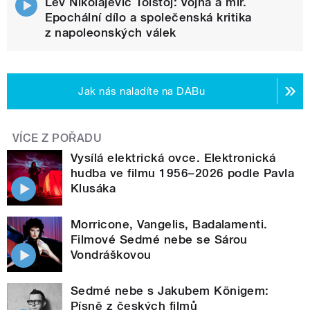
Lev Nikolajevič Tolstoj: Vojna a mír.
Epochální dílo a společenská kritika
z napoleonských válek
Jak nás naladíte na DABu
VÍCE Z POŘADU
Vysílá elektrická ovce. Elektronická
hudba ve filmu 1956–2026 podle Pavla
Klusáka
Morricone, Vangelis, Badalamenti.
Filmové Sedmé nebe se Sárou
Vondráškovou
Sedmé nebe s Jakubem Königem:
Písně z českých filmů