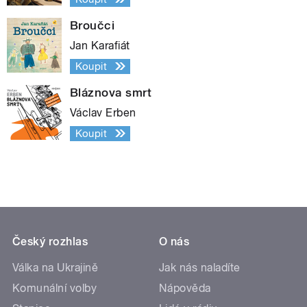
Broučci
Jan Karafiát
Koupit
Bláznova smrt
Václav Erben
Koupit
Český rozhlas
O nás
Válka na Ukrajině
Jak nás naladíte
Komunální volby
Nápověda