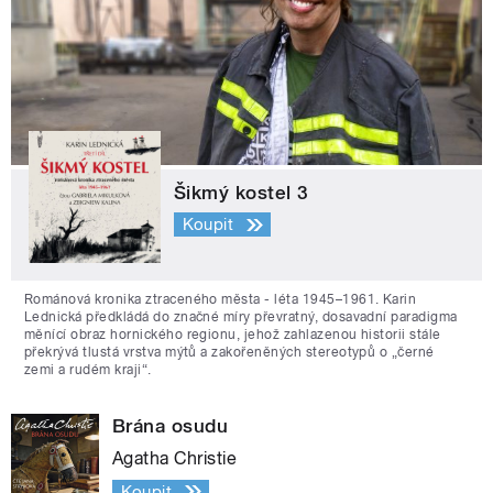
Šikmý kostel 3
Koupit
Románová kronika ztraceného města - léta 1945–1961. Karin
Lednická předkládá do značné míry převratný, dosavadní paradigma
měnící obraz hornického regionu, jehož zahlazenou historii stále
překrývá tlustá vrstva mýtů a zakořeněných stereotypů o „černé
zemi a rudém kraji“.
Brána osudu
Agatha Christie
Koupit