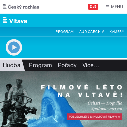
Přejít k hlavnímu obsahu
MENU
ŽIVĚ
PROGRAM
AUDIOARCHIV
KAMERY
Hudba
Program
Pořady
Více
…