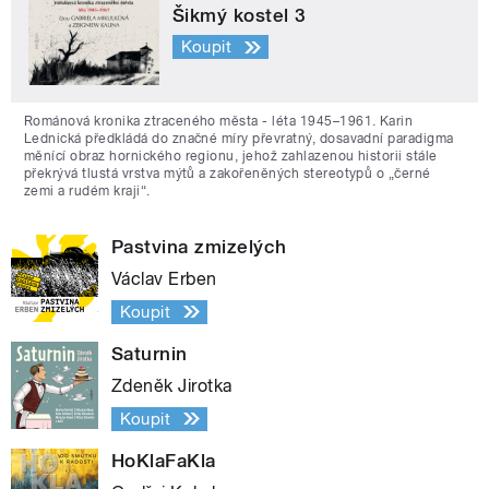
Šikmý kostel 3
Koupit
Románová kronika ztraceného města - léta 1945–1961. Karin
Lednická předkládá do značné míry převratný, dosavadní paradigma
měnící obraz hornického regionu, jehož zahlazenou historii stále
překrývá tlustá vrstva mýtů a zakořeněných stereotypů o „černé
zemi a rudém kraji“.
Pastvina zmizelých
Václav Erben
Koupit
Saturnin
Zdeněk Jirotka
Koupit
HoKlaFaKla