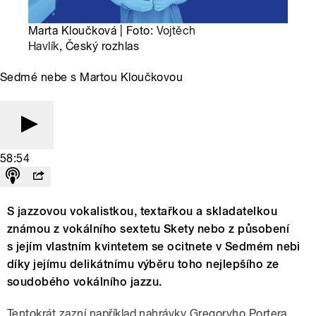
Marta Kloučková | Foto:
Vojtěch
Havlík
, Český rozhlas
Sedmé nebe s Martou Kloučkovou
58:54
S jazzovou vokalistkou, textařkou a skladatelkou
známou z vokálního sextetu Skety nebo z působení
s jejím vlastním kvintetem se ocitnete v Sedmém nebi
díky jejímu delikátnímu výběru toho nejlepšího ze
soudobého vokálního jazzu.
Tentokrát zazní například nahrávky Gregoryho Portera,