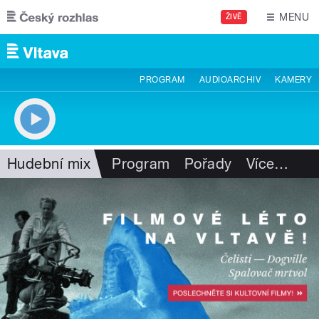
Přejít k hlavnímu obsahu
MENU
ŽIVĚ
PROGRAM
AUDIOARCHIV
KAMERY
Hudební mix
Program
Pořady
Více
…