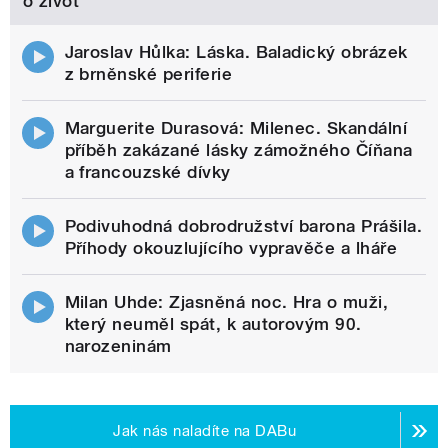
o život
Jaroslav Hůlka: Láska. Baladický obrázek
z brněnské periferie
Marguerite Durasová: Milenec. Skandální
příběh zakázané lásky zámožného Číňana
a francouzské dívky
Podivuhodná dobrodružství barona Prášila.
Příhody okouzlujícího vypravěče a lháře
Milan Uhde: Zjasněná noc. Hra o muži,
který neuměl spát, k autorovým 90.
narozeninám
Jak nás naladíte na DABu