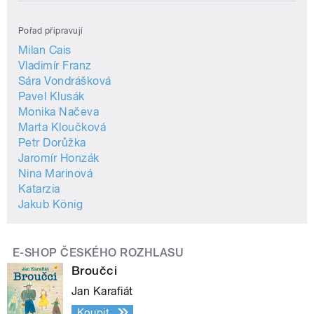
Pořad připravují
Milan Cais
Vladimír Franz
Sára Vondrášková
Pavel Klusák
Monika Načeva
Marta Kloučková
Petr Dorůžka
Jaromír Honzák
Nina Marinová
Katarzia
Jakub König
E-SHOP ČESKÉHO ROZHLASU
Broučci
Jan Karafiát
Koupit