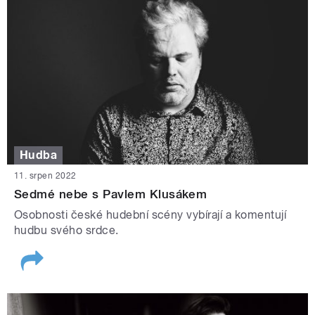
Hudba
11. srpen 2022
Sedmé nebe s Pavlem Klusákem
Osobnosti české hudební scény vybírají a komentují
hudbu svého srdce.