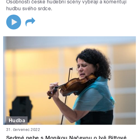
Osobnosti české hudební scény vybírají a komentují
hudbu svého srdce.
Hudba
31. červenec 2022
Sedmé nebe s Monikou Načevou o Ivě Bittové