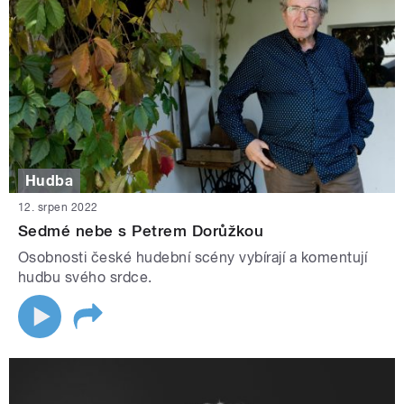
Hudba
12. srpen 2022
Sedmé nebe s Petrem Dorůžkou
Osobnosti české hudební scény vybírají a komentují
hudbu svého srdce.