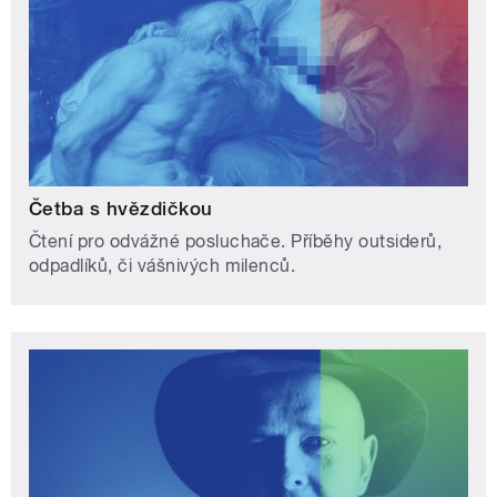
Četba s hvězdičkou
Čtení pro odvážné posluchače. Příběhy outsiderů,
odpadlíků, či vášnivých milenců.