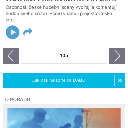
Osobnosti české hudební scény vybírají a komentují
hudbu svého srdce. Pořad v rámci projektu České
léto.
STRÁNKY
105
n
zí
Jak nás naladíte na DABu
O POŘADU