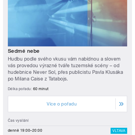
Sedmé nebe
Hudbu podle svého vkusu vám nabídnou a slovem
vás provedou výrazné tváře tuzemské scény – od
hudebnice Never Sol, přes publicistu Pavla Klusáka
po Milana Caise z Tatabojs.
Délka pořadu:
60 minut
Více o pořadu
Čas vysílání
denně 19:00–20:00
VLTAVA