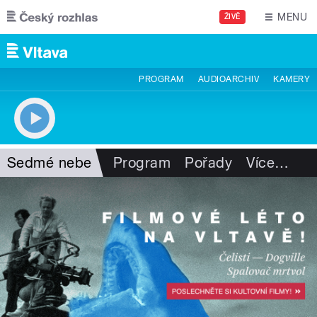
Přejít k hlavnímu obsahu
MENU
ŽIVĚ
PROGRAM
AUDIOARCHIV
KAMERY
Sedmé nebe
Program
Pořady
Více
…