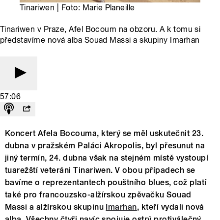
Tinariwen | Foto: Marie Planeille
Tinariwen v Praze, Afel Bocoum na obzoru. A k tomu si
představíme nová alba Souad Massi a skupiny Imarhan
57:06
Koncert Afela Bocouma, který se měl uskutečnit 23.
dubna v pražském Paláci Akropolis, byl přesunut na
jiný termín, 24. dubna však na stejném místě vystoupí
tuarežští veteráni Tinariwen. V obou případech se
bavíme o reprezentantech pouštního blues, což platí
také pro francouzsko-alžírskou zpěvačku Souad
Massi a alžírskou skupinu
Imarhan
, kteří vydali nová
alba. Všechny čtyři navíc spojuje ostrý protiválečný