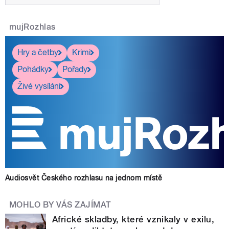
mujRozhlas
Hry a četby
Krimi
Pohádky
Pořady
Živé vysílání
Audiosvět Českého rozhlasu na jednom místě
MOHLO BY VÁS ZAJÍMAT
Africké skladby, které vznikaly v exilu,