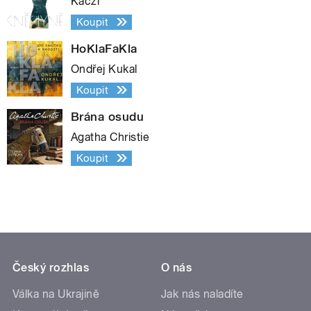
Kaczi
Koupit
HoKlaFaKla
Ondřej Kukal
Koupit
Brána osudu
Agatha Christie
Koupit
Český rozhlas
O nás
Válka na Ukrajině
Jak nás naladíte