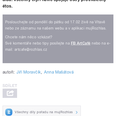
étos.
Poslouchejte od pondělí do pátku od 17.02 živě na Vltavě
nebo ze záznamu na našem webu a v aplikaci mujRozhlas.
Chcete nám něco vzkázat?
Své komentáře nebo tipy posílejte na
FB ArtCafé
nebo na e-
mail: artcafe@rozhlas.cz
autoři:
Jiří Moravčík
,
Anna Mašátová
Všechny díly pořadu na mujRozhlas