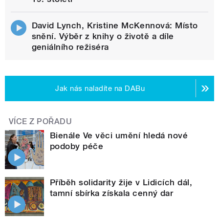
David Lynch, Kristine McKennová: Místo
snění. Výběr z knihy o životě a díle
geniálního režiséra
Jak nás naladíte na DABu
VÍCE Z POŘADU
Bienále Ve věci umění hledá nové
podoby péče
Příběh solidarity žije v Lidicích dál,
tamní sbírka získala cenný dar