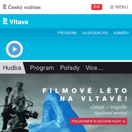
Přejít k hlavnímu obsahu
MENU
ŽIVĚ
PROGRAM
AUDIOARCHIV
KAMERY
Hudba
Program
Pořady
Více
…