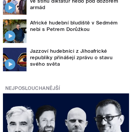
ve stínu diktatur nebo pod dozorem
armád
Africké hudební bludiště v Sedmém
nebi s Petrem Dorůžkou
Jazzoví hudebníci z Jihoafrické
republiky přinášejí zprávu o stavu
svého světa
NEJPOSLOUCHANĚJŠÍ