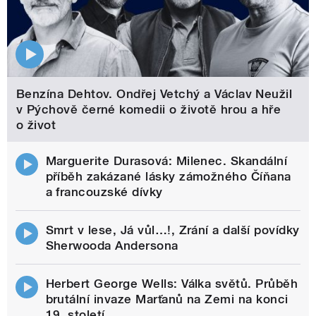
Benzína Dehtov. Ondřej Vetchý a Václav Neužil
v Pýchově černé komedii o životě hrou a hře
o život
Marguerite Durasová: Milenec. Skandální
příběh zakázané lásky zámožného Číňana
a francouzské dívky
Smrt v lese, Já vůl…!, Zrání a další povídky
Sherwooda Andersona
Herbert George Wells: Válka světů. Průběh
brutální invaze Marťanů na Zemi na konci
19. století