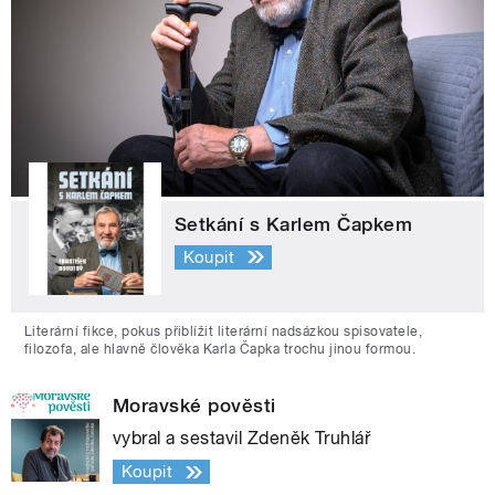
Setkání s Karlem Čapkem
Koupit
Literární fikce, pokus přiblížit literární nadsázkou spisovatele,
filozofa, ale hlavně člověka Karla Čapka trochu jinou formou.
Moravské pověsti
vybral a sestavil Zdeněk Truhlář
Koupit