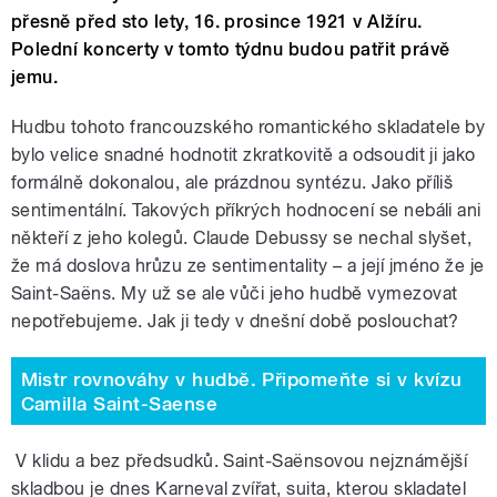
přesně před sto lety, 16. prosince 1921 v Alžíru.
Polední koncerty v tomto týdnu budou patřit právě
jemu.
Hudbu tohoto francouzského romantického skladatele by
bylo velice snadné hodnotit zkratkovitě a odsoudit ji jako
formálně dokonalou, ale prázdnou syntézu. Jako příliš
sentimentální. Takových příkrých hodnocení se nebáli ani
někteří z jeho kolegů. Claude Debussy se nechal slyšet,
že má doslova hrůzu ze sentimentality – a její jméno že je
Saint-Saëns. My už se ale vůči jeho hudbě vymezovat
nepotřebujeme. Jak ji tedy v dnešní době poslouchat?
Mistr rovnováhy v hudbě. Připomeňte si v kvízu
Camilla Saint-Saense
V klidu a bez předsudků. Saint-Saënsovou nejznámější
skladbou je dnes Karneval zvířat, suita, kterou skladatel