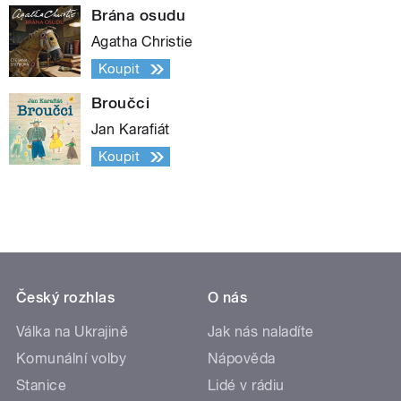
Brána osudu
Agatha Christie
Koupit
Broučci
Jan Karafiát
Koupit
Český rozhlas
O nás
Válka na Ukrajině
Jak nás naladíte
Komunální volby
Nápověda
Stanice
Lidé v rádiu