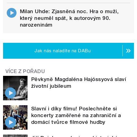
Milan Uhde: Zjasněná noc. Hra o muži,
který neuměl spát, k autorovým 90.
narozeninám
Jak nás naladíte na DABu
VÍCE Z POŘADU
Pěvkyně Magdaléna Hajóssyová slaví
životní jubileum
Slavní i díky filmu! Poslechněte si
koncerty zaměřené na zahraniční a
domácí tvůrce filmové hudby