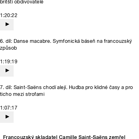
britští obdivovatelé
1:20:22
6. díl: Danse macabre. Symfonická báseň na francouzský
způsob
1:19:19
7. díl: Saint-Saëns chodí alejí. Hudba pro klidné časy a pro
ticho mezi strofami
1:07:17
Francouzský skladatel Camille Saint-Saëns zemřel