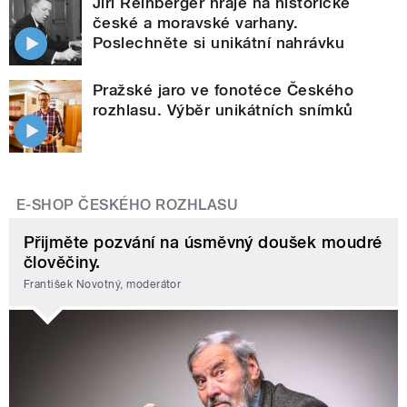
Jiří Reinberger hraje na historické
české a moravské varhany.
Poslechněte si unikátní nahrávku
Pražské jaro ve fonotéce Českého
rozhlasu. Výběr unikátních snímků
E-SHOP ČESKÉHO ROZHLASU
Přijměte pozvání na úsměvný doušek moudré
člověčiny.
František Novotný, moderátor