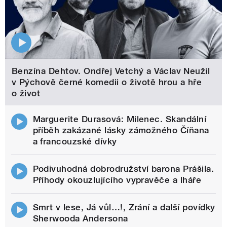
Benzína Dehtov. Ondřej Vetchý a Václav Neužil
v Pýchově černé komedii o životě hrou a hře
o život
Marguerite Durasová: Milenec. Skandální
příběh zakázané lásky zámožného Číňana
a francouzské dívky
Podivuhodná dobrodružství barona Prášila.
Příhody okouzlujícího vypravěče a lháře
Smrt v lese, Já vůl…!, Zrání a další povídky
Sherwooda Andersona