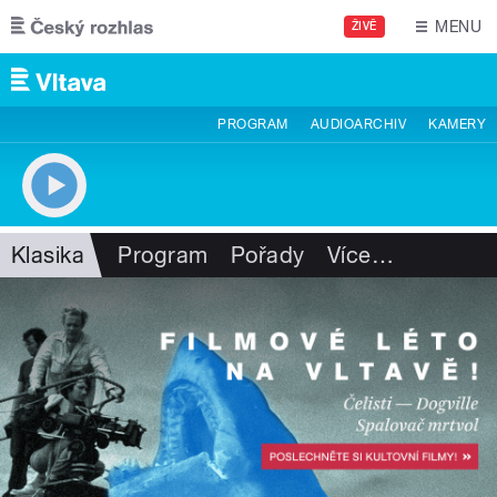
Přejít k hlavnímu obsahu
MENU
ŽIVĚ
PROGRAM
AUDIOARCHIV
KAMERY
Klasika
Program
Pořady
Více
…