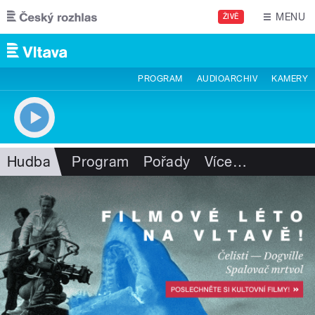
Přejít k hlavnímu obsahu
MENU
ŽIVĚ
PROGRAM
AUDIOARCHIV
KAMERY
Hudba
Program
Pořady
Více
…