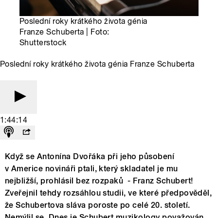
Poslední roky krátkého života génia
Franze Schuberta | Foto:
Shutterstock
Poslední roky krátkého života génia Franze Schuberta
1:44:14
Když se Antonína Dvořáka při jeho působení
v Americe novináři ptali, který skladatel je mu
nejbližší, prohlásil bez rozpaků - Franz Schubert!
Zveřejnil tehdy rozsáhlou studii, ve které předpověděl,
že Schubertova sláva poroste po celé 20. století.
Nemýlil se. Dnes je Schubert muzikology považován