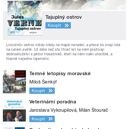
Tajuplný ostrov
Koupit
Lincolnův ostrov nikdo nikdy na mapě nenašel, a přece ho znají lidé
na celém světě. Už déle než sto třicet let na něm prožívají
dobrodružství s pěticí trosečníků, kteří na něm našli útočiště, a
hlavně nejedno tajemství.
Temné letopisy moravské
Miloš Šenkýř
Koupit
Veterinární poradna
Jaroslava Vykoupilová, Milan Štourač
Koupit