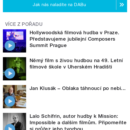
Jak nás naladíte na DABu
VÍCE Z POŘADU
Hollywoodská filmová hudba v Praze.
Představujeme jubilejní Composers
Summit Prague
Němý film s živou hudbou na 49. Letní
filmové škole v Uherském Hradišti
Jan Klusák − Oblaka táhnoucí po nebi...
Lalo Schifrin, autor hudby k Mission:
Impossible a dalším filmům. Připomeňte
si průřez jeho tvorbou