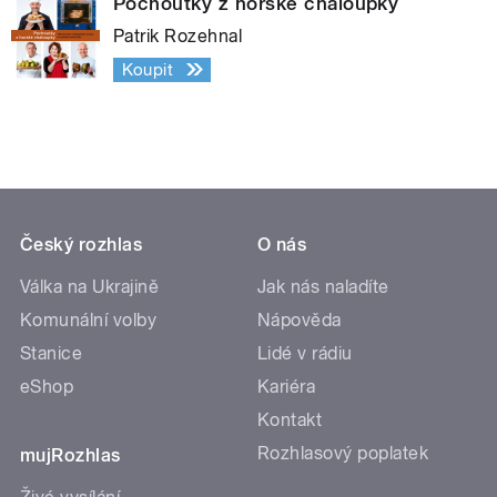
Pochoutky z horské chaloupky
Patrik Rozehnal
Koupit
Český rozhlas
O nás
Válka na Ukrajině
Jak nás naladíte
Komunální volby
Nápověda
Stanice
Lidé v rádiu
eShop
Kariéra
Kontakt
Rozhlasový poplatek
mujRozhlas