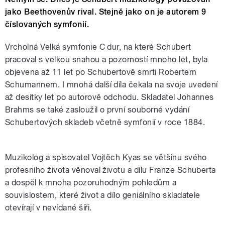
jako Beethovenův rival. Stejně jako on je autorem 9
číslovaných symfonií.
Vrcholná Velká symfonie C dur, na které Schubert
pracoval s velkou snahou a pozorností mnoho let, byla
objevena až 11 let po Schubertově smrti Robertem
Schumannem. I mnohá další díla čekala na svoje uvedení
až desítky let po autorově odchodu. Skladatel Johannes
Brahms se také zasloužil o první souborné vydání
Schubertových skladeb včetně symfonií v roce 1884.
Muzikolog a spisovatel Vojtěch Kyas se většinu svého
profesního života věnoval životu a dílu Franze Schuberta
a dospěl k mnoha pozoruhodným pohledům a
souvislostem, které život a dílo geniálního skladatele
otevírají v nevídané šíři.