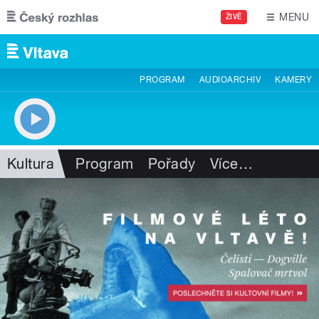
Přejít k hlavnímu obsahu
MENU
ŽIVĚ
PROGRAM
AUDIOARCHIV
KAMERY
Kultura
Program
Pořady
Více
…