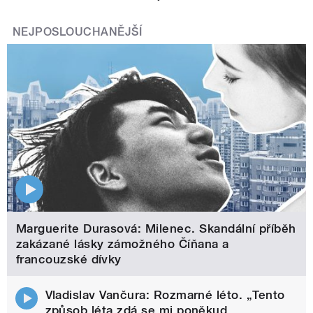
NEJPOSLOUCHANĚJŠÍ
Marguerite Durasová: Milenec. Skandální příběh
zakázané lásky zámožného Číňana a
francouzské dívky
Vladislav Vančura: Rozmarné léto. „Tento
způsob léta zdá se mi poněkud