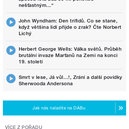
nešťastným...“
John Wyndham: Den trifidů. Co se stane,
když většina lidí přijde o zrak? Čte Norbert
Lichý
Herbert George Wells: Válka světů. Průběh
brutální invaze Marťanů na Zemi na konci
19. století
Smrt v lese, Já vůl…!, Zrání a další povídky
Sherwooda Andersona
Jak nás naladíte na DABu
VÍCE Z POŘADU