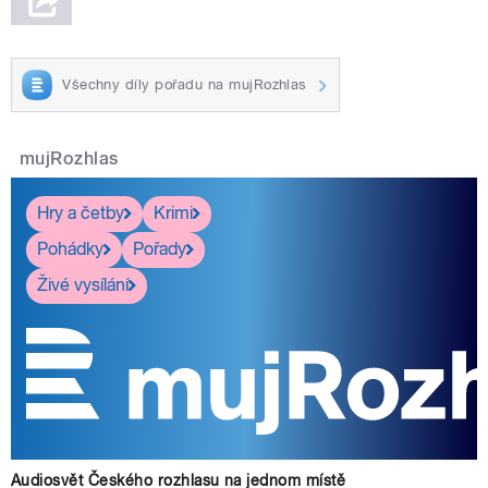
Všechny díly pořadu na mujRozhlas
mujRozhlas
Hry a četby
Krimi
Pohádky
Pořady
Živé vysílání
Audiosvět Českého rozhlasu na jednom místě