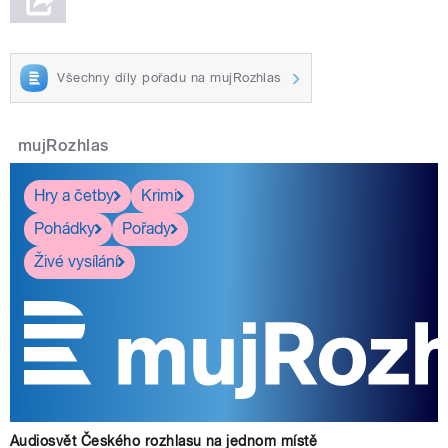
Všechny díly pořadu na mujRozhlas
mujRozhlas
Hry a četby
Krimi
Pohádky
Pořady
Živé vysílání
Audiosvět Českého rozhlasu na jednom místě