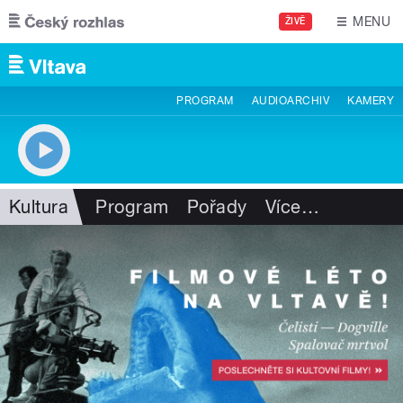
Přejít k hlavnímu obsahu
MENU
ŽIVĚ
PROGRAM
AUDIOARCHIV
KAMERY
Kultura
Program
Pořady
Více
…