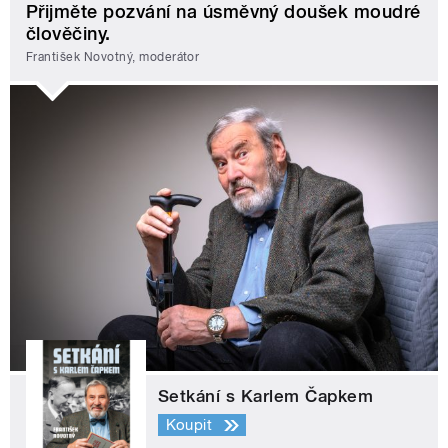
Přijměte pozvání na úsměvný doušek moudré
člověčiny.
František Novotný, moderátor
Setkání s Karlem Čapkem
Koupit