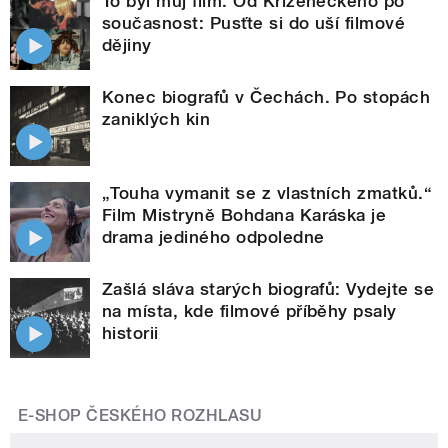
To byl můj film. Od Kříženeckého po
současnost: Pusťte si do uší filmové
dějiny
Konec biografů v Čechách. Po stopách
zaniklých kin
„Touha vymanit se z vlastních zmatků.“
Film Mistryně Bohdana Karáska je
drama jediného odpoledne
Zašlá sláva starých biografů: Vydejte se
na místa, kde filmové příběhy psaly
historii
E-SHOP ČESKÉHO ROZHLASU