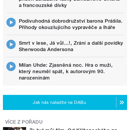
a francouzské dívky
Podivuhodná dobrodružství barona Prášila.
Příhody okouzlujícího vypravěče a lháře
Smrt v lese, Já vůl…!, Zrání a další povídky
Sherwooda Andersona
Milan Uhde: Zjasněná noc. Hra o muži,
který neuměl spát, k autorovým 90.
narozeninám
Jak nás naladíte na DABu
VÍCE Z POŘADU