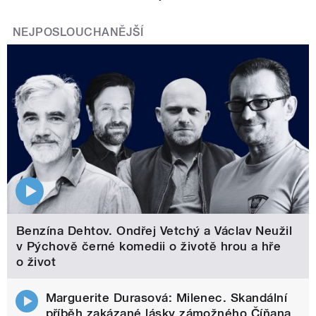
NEJPOSLOUCHANĚJŠÍ
Benzína Dehtov. Ondřej Vetchý a Václav Neužil
v Pýchově černé komedii o životě hrou a hře
o život
Marguerite Durasová: Milenec. Skandální
příběh zakázané lásky zámožného Číňana