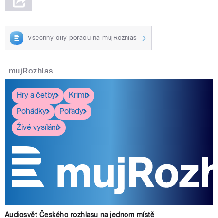
Všechny díly pořadu na mujRozhlas
mujRozhlas
Hry a četby
Krimi
Pohádky
Pořady
Živé vysílání
Audiosvět Českého rozhlasu na jednom místě