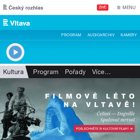
Přejít k hlavnímu obsahu
MENU
ŽIVĚ
PROGRAM
AUDIOARCHIV
KAMERY
Kultura
Program
Pořady
Více
…