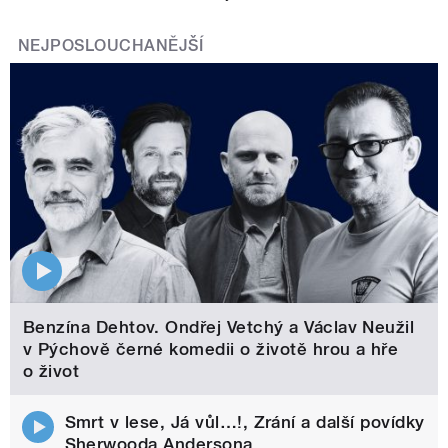
NEJPOSLOUCHANĚJŠÍ
Benzína Dehtov. Ondřej Vetchý a Václav Neužil
v Pýchově černé komedii o životě hrou a hře
o život
Smrt v lese, Já vůl…!, Zrání a další povídky
Sherwooda Andersona