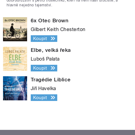
dobrodružství s pěticí trosečníků, kteří na něm našli útočiště, a
hlavně nejedno tajemství.
6x Otec Brown
Gilbert Keith Chesterton
Koupit
Elbe, velká řeka
Luboš Palata
Koupit
Tragédie Liblice
Jiří Havelka
Koupit