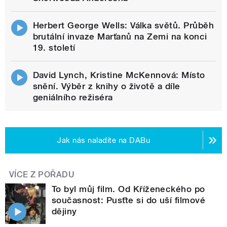
Herbert George Wells: Válka světů. Průběh
brutální invaze Marťanů na Zemi na konci
19. století
David Lynch, Kristine McKennová: Místo
snění. Výběr z knihy o životě a díle
geniálního režiséra
Jak nás naladíte na DABu
VÍCE Z POŘADU
To byl můj film. Od Kříženeckého po
současnost: Pusťte si do uší filmové
dějiny