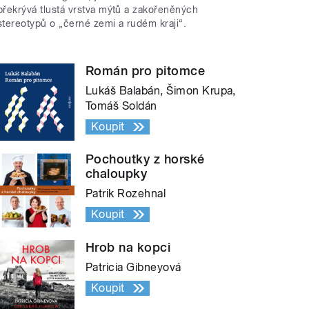
překrývá tlustá vrstva mýtů a zakořeněných
stereotypů o „černé zemi a rudém kraji“.
Román pro pitomce
Lukáš Balabán, Šimon Krupa,
Tomáš Soldán
Koupit
Pochoutky z horské
chaloupky
Patrik Rozehnal
Koupit
Hrob na kopci
Patricia Gibneyová
Koupit