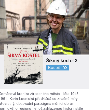
Šikmý kostel 3
Koupit
Románová kronika ztraceného města - léta 1945–
1961. Karin Lednická předkládá do značné míry
převratný, dosavadní paradigma měnící obraz
hornického regionu, jehož zahlazenou historii stále