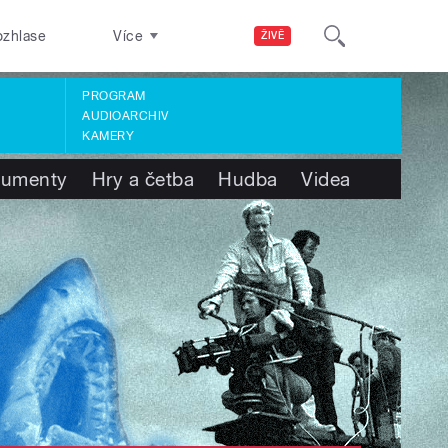
ozhlase
Více
ŽIVĚ
PROGRAM
AUDIOARCHIV
KAMERY
umenty
Hry a četba
Hudba
Videa