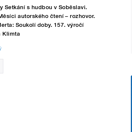
zy Setkání s hudbou v Soběslavi.
Měsíci autorského čtení – rozhovor.
erta: Soukolí doby. 157. výročí
a Klimta
ý