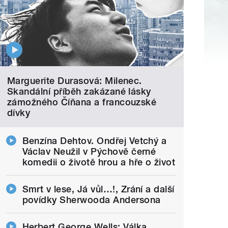
Marguerite Durasová: Milenec.
Skandální příběh zakázané lásky
zámožného Číňana a francouzské
dívky
Benzína Dehtov. Ondřej Vetchý a
Václav Neužil v Pýchově černé
komedii o životě hrou a hře o život
Smrt v lese, Já vůl…!, Zrání a další
povídky Sherwooda Andersona
Herbert George Wells: Válka