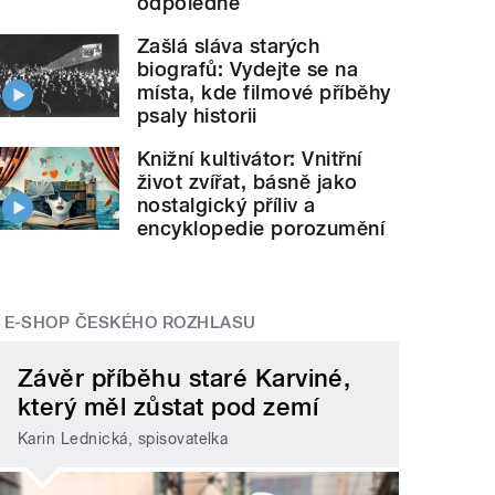
odpoledne
Zašlá sláva starých
biografů: Vydejte se na
místa, kde filmové příběhy
psaly historii
Knižní kultivátor: Vnitřní
život zvířat, básně jako
nostalgický příliv a
encyklopedie porozumění
E-SHOP ČESKÉHO ROZHLASU
Závěr příběhu staré Karviné,
který měl zůstat pod zemí
Karin Lednická, spisovatelka