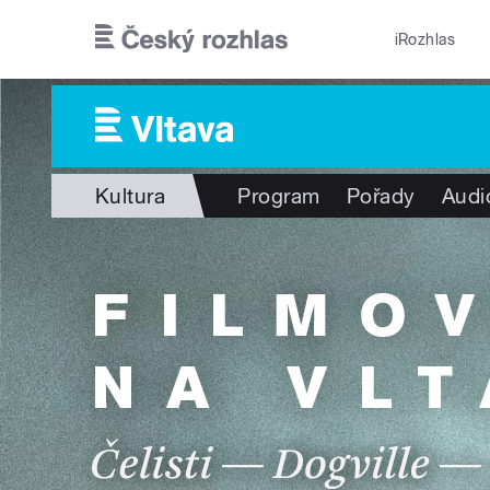
Přejít k hlavnímu obsahu
iRozhlas
Kultura
Program
Pořady
Audi