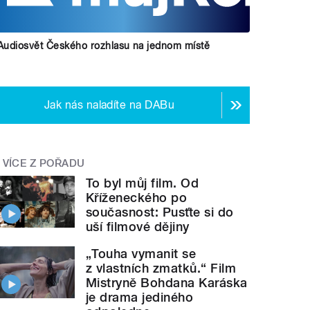
Audiosvět Českého rozhlasu na jednom místě
Jak nás naladíte na DABu
VÍCE Z POŘADU
To byl můj film. Od
Kříženeckého po
současnost: Pusťte si do
uší filmové dějiny
„Touha vymanit se
z vlastních zmatků.“ Film
Mistryně Bohdana Karáska
je drama jediného