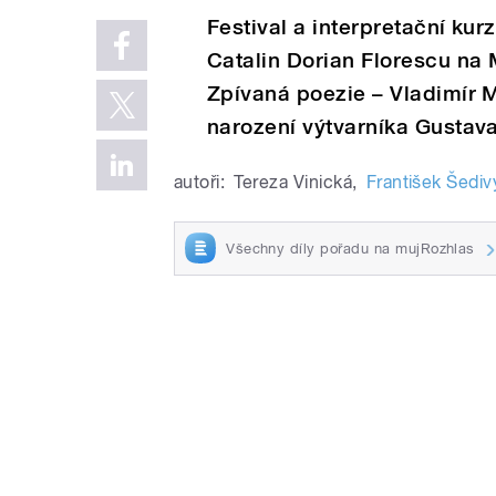
Festival a interpretační kur
Catalin Dorian Florescu na 
Zpívaná poezie – Vladimír M
narození výtvarníka Gustav
autoři:
Tereza Vinická
,
František Šediv
Všechny díly pořadu na mujRozhlas