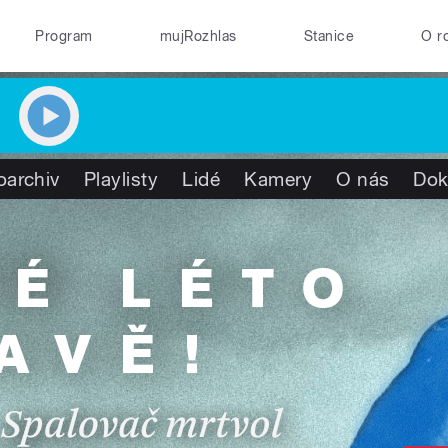
Program
mujRozhlas
Stanice
O r
oarchiv
Playlisty
Lidé
Kamery
O nás
Dok