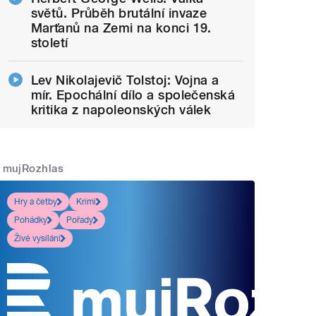
světů. Průběh brutální invaze
Marťanů na Zemi na konci 19.
století
Lev Nikolajevič Tolstoj: Vojna a
mír. Epochální dílo a společenská
kritika z napoleonských válek
mujRozhlas
Hry a četby
Krimi
Pohádky
Pořady
Živé vysílání