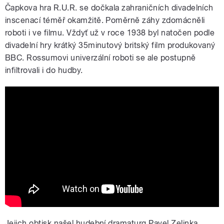
Čapkova hra R.U.R. se dočkala zahraničních divadelních
inscenací téměř okamžitě. Poměrně záhy zdomácněli
roboti i ve filmu. Vždyť už v roce 1938 byl natočen podle
divadelní hry krátký 35minutový britský film produkovaný
BBC. Rossumovi univerzální roboti se ale postupně
infiltrovali i do hudby.
Kraftwerk - The Robots HQ Audio
Jejich obtisk našel hudební dramaturg Pavel Zelinka