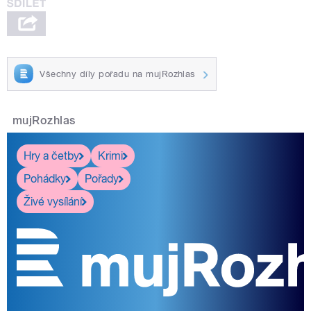
Všechny díly pořadu na mujRozhlas
mujRozhlas
Hry a četby
Krimi
Pohádky
Pořady
Živé vysílání