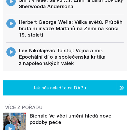
Sherwooda Andersona
Herbert George Wells: Válka světů. Průběh
brutální invaze Marťanů na Zemi na konci
19. století
Lev Nikolajevič Tolstoj: Vojna a mír.
Epochální dílo a společenská kritika
z napoleonských válek
Jak nás naladíte na DABu
VÍCE Z POŘADU
Bienále Ve věci umění hledá nové
podoby péče