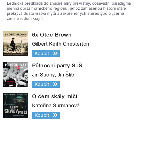
Lednická předkládá do značné míry převratný, dosavadní paradigma
měnící obraz hornického regionu, jehož zahlazenou historii stále
překrývá tlustá vrstva mýtů a zakořeněných stereotypů o „černé
zemi a rudém kraji“.
6x Otec Brown
Gilbert Keith Chesterton
Koupit
Půlnoční párty S+Š
Jiří Suchý, Jiří Šlitr
Koupit
O čem skály mlčí
Kateřina Surmanová
Koupit