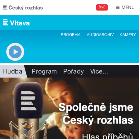
Přejít k hlavnímu obsahu
MENU
ŽIVĚ
PROGRAM
AUDIOARCHIV
KAMERY
Hudba
Program
Pořady
Více
…