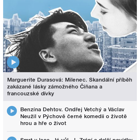
Marguerite Durasová: Milenec. Skandální příběh
zakázané lásky zámožného Číňana a
francouzské dívky
Benzína Dehtov. Ondřej Vetchý a Václav
Neužil v Pýchově černé komedii o životě
hrou a hře o život
Smrt v lese, Já vůl…!, Zrání a další povídky