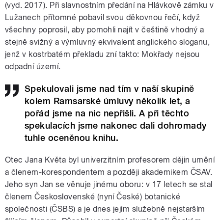
(vyd. 2017). Při slavnostním předání na Hlávkově zámku v
Lužanech přítomné pobavil svou děkovnou řečí, když
všechny poprosil, aby pomohli najít v češtině vhodný a
stejně svižný a výmluvný ekvivalent anglického sloganu,
jenž v kostrbatém překladu zní takto: Mokřady nejsou
odpadní území.
Spekulovali jsme nad tím v naší skupině
kolem Ramsarské úmluvy několik let, a
pořád jsme na nic nepřišli. A při těchto
spekulacích jsme nakonec dali dohromady
tuhle oceněnou knihu.
Otec Jana Květa byl univerzitním profesorem dějin umění
a členem-korespondentem a později akademikem ČSAV.
Jeho syn Jan se věnuje jinému oboru: v 17 letech se stal
členem Československé (nyní České) botanické
společnosti (ČSBS) a je dnes jejím služebně nejstarším