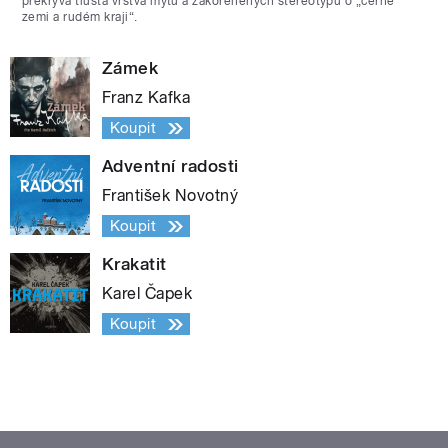
překrývá tlustá vrstva mýtů a zakořeněných stereotypů o „černé
zemi a rudém kraji“.
Zámek
Franz Kafka
Koupit
Adventní radosti
František Novotný
Koupit
Krakatit
Karel Čapek
Koupit