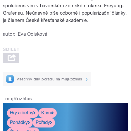
společenstvím v bavorském zemském okrsku Freyung-
Grafenau. Neúnavně píše odborné i popularizační články,
je členem České křesťanské akademie.
autor:
Eva Ocisková
Všechny díly pořadu na mujRozhlas
mujRozhlas
Hry a četby
Krimi
Pohádky
Pořady