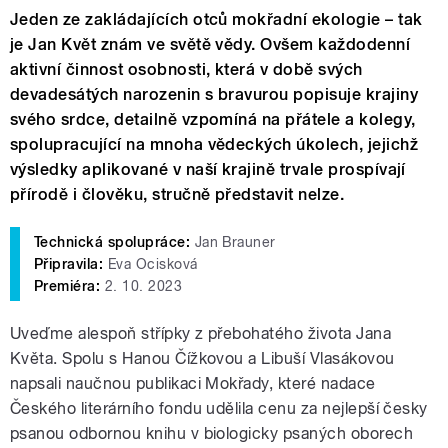
Jeden ze zakládajících otců mokřadní ekologie – tak
je Jan Květ znám ve světě vědy. Ovšem každodenní
aktivní činnost osobnosti, která v době svých
devadesátých narozenin s bravurou popisuje krajiny
svého srdce, detailně vzpomíná na přátele a kolegy,
spolupracující na mnoha vědeckých úkolech, jejichž
výsledky aplikované v naší krajině trvale prospívají
přírodě i člověku, stručně představit nelze.
Technická spolupráce:
Jan Brauner
Připravila:
Eva Ocisková
Premiéra:
2. 10. 2023
Uveďme alespoň střípky z přebohatého života Jana
Květa. Spolu s Hanou Čížkovou a Libuší Vlasákovou
napsali naučnou publikaci Mokřady, které nadace
Českého literárního fondu udělila cenu za nejlepší česky
psanou odbornou knihu v biologicky psaných oborech