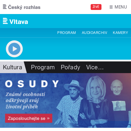
Přejít k hlavnímu obsahu
MENU
ŽIVĚ
PROGRAM
AUDIOARCHIV
KAMERY
Kultura
Program
Pořady
Více
…