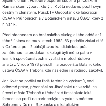
žijícím členem. Působil v expertní skupině při Českém
Ramsarském výboru, který J. Květa nedávno poctil svým
čestným členstvím. Působil v Geobotanické laboratoři
ČSAV v Průhonicích a v Botanickém ústavu ČSAV, který z
ní vznikl.
Před přechodem do brněnského ekologického oddělení
téhož ústavu se mu v letech 1962–63 podařilo získat stáž
v Oxfordu, po níž obhájil svou kandidátskou práci
zaměřenou na produkční ekologii bylinného patra v
lesních společenstvech s využitím metod růstové
analýzy. V roce 1973 přesídlil na pracoviště Botanického
ústavu ČSAV v Třeboni, kde následně i s rodinou zakotvil.
Jan Květ se podílel na řadě terénních výzkumů, vedl
odborné práce, přednášel na Jihočeské univerzitě, na
úrovni města Třeboně a třeboňské římskokatolické
farnosti se podílí na partnerských stycích s městem
Schrems v Dolním Rakousku a s katolickým